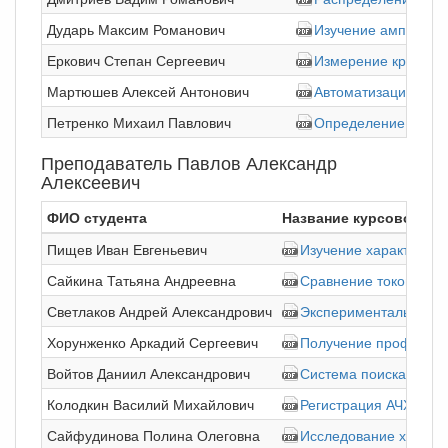
Дударь Максим Романович
Изучение амплитудн
Еркович Степан Сергеевич
Измерение краевых
Мартюшев Алексей Антонович
Автоматизация обр
Петренко Михаил Павлович
Определение коэфф
Преподаватель Павлов Александр
Алексеевич
ФИО студента
Название курсовой ра
Пищев Иван Евгеньевич
Изучение характерис
Сайкина Татьяна Андреевна
Сравнение токов ионо
Светлаков Андрей Александрович
Экспериментальное оп
Хорунженко Аркадий Сергеевич
Получение профиля э
Войтов Даниил Александрович
Система поиска стыка
Колодкин Василий Михайлович
Регистрация АЧХ и Ф
Сайфудинова Полина Олеговна
Исследование характе