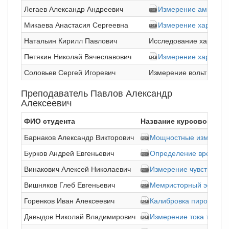
Легаев Александр Андреевич
Измерение амплитуд
Микаева Анастасия Сергеевна
Измерение характери
Натальин Кирилл Павлович
Исследование характер
Петякин Николай Вячеславович
Измерение характери
Соловьев Сергей Игоревич
Измерение вольт ампер
Преподаватель Павлов Александр
Алексеевич
ФИО студента
Название курсовой раб
Барнаков Александр Викторович
Мощностные измерения
Бурков Андрей Евгеньевич
Определение времени о
Винакович Алексей Николаевич
Измерение чувствител
Вишняков Глеб Евгеньевич
Мемристорный эффект 
Горенков Иван Алексеевич
Калибровка пироэлект
Давыдов Николай Владимирович
Измерение тока термо