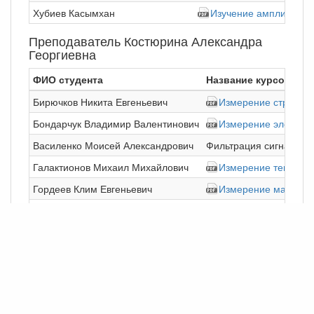
Хубиев Касымхан
Изучение амплитудно-
Преподаватель Костюрина Александра
Георгиевна
ФИО студента
Название курсовой 
Бирючков Никита Евгеньевич
Измерение структур
Бондарчук Владимир Валентинович
Измерение электрон
Василенко Моисей Александрович
Фильтрация сигналов 
Галактионов Михаил Михайлович
Измерение температ
Гордеев Клим Евгеньевич
Измерение малых м
Гурагат Александр Евгеньевич
Исследование рассеян
Затолоцкая Юлия Андреевна
Исследование движе