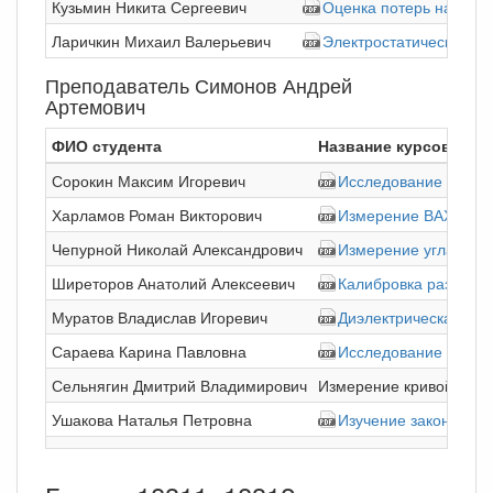
Кузьмин Никита Сергеевич
Оценка потерь на излу
Ларичкин Михаил Валерьевич
Электростатический з
Преподаватель Симонов Андрей
Артемович
ФИО студента
Название курсовой р
Сорокин Максим Игоревич
Исследование влиян
Харламов Роман Викторович
Измерение ВАХ СВЧ 
Чепурной Николай Александрович
Измерение угла инже
Ширеторов Анатолий Алексеевич
Калибровка разверт
Муратов Владислав Игоревич
Диэлектрическая пр
Сараева Карина Павловна
Исследование характ
Сельнягин Дмитрий Владимирович
Измерение кривой нас
Ушакова Наталья Петровна
Изучение закона пад