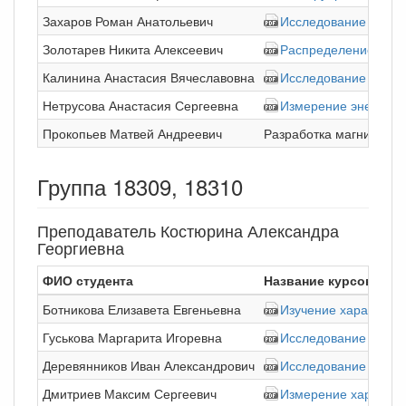
Захаров Роман Анатольевич
Исследование влияни
Золотарев Никита Алексеевич
Распределение элек
Калинина Анастасия Вячеславовна
Исследование термо
Нетрусова Анастасия Сергеевна
Измерение энергети
Прокопьев Матвей Андреевич
Разработка магнитного
Группа 18309, 18310
Преподаватель Костюрина Александра
Георгиевна
ФИО студента
Название курсовой р
Ботникова Елизавета Евгеньевна
Изучение характери
Гуськова Маргарита Игоревна
Исследование проце
Деревянников Иван Александрович
Исследование магни
Дмитриев Максим Сергеевич
Измерение характер