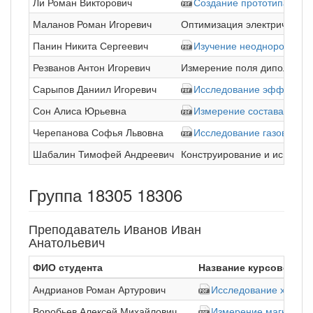
Ли Роман Викторович
Создание прототипа сист
Маланов Роман Игоревич
Оптимизация электрической
Панин Никита Сергеевич
Изучение неоднородности
Резванов Антон Игоревич
Измерение поля дипольного
Сарыпов Даниил Игоревич
Исследование эффективн
Сон Алиса Юрьевна
Измерение состава проду
Черепанова Софья Львовна
Исследование газовыдел
Шабалин Тимофей Андреевич
Конструирование и испытан
Группа 18305 18306
Преподаватель Иванов Иван
Анатольевич
ФИО студента
Название курсовой р
Андрианов Роман Артурович
Исследование характ
Воробьев Алексей Михайлович
Измерение магнитног