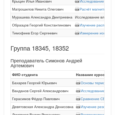
Крыцин Илья Иванович
Исследование характ
Матрошилов Никита Олегович
Расчёт магнитного 
Мурашева Александра Дмитриевна
Исследование влияния
Образцов Георгий Константинович
Изучение распределе
Тимофеев Егор Сергеевич
Измерение ионизаци
Группа 18345, 18352
Преподаватель Симонов Андрей
Артемович
ФИО студента
Название курсовой 
Бахарев Георгий Юрьевич
Основы термоанемо
Ванданов Сергей Александрович
Исследование завис
Герасимов Фёдор Павлович
Сравнение СВЧ--ре
Девятовская Александра Денисовна
Изучение резонансн
Дмитриев Вадим Романович
Распределение магн