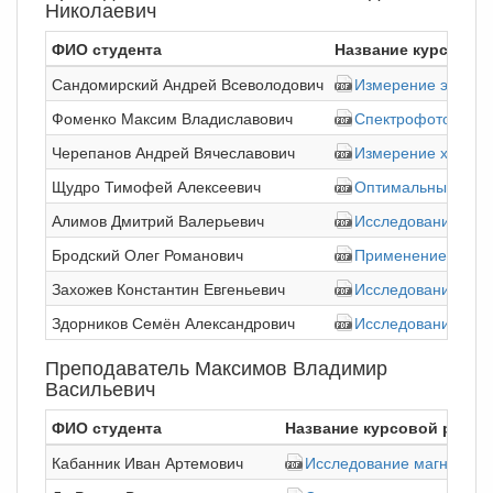
Николаевич
ФИО студента
Название курсовой
Сандомирский Андрей Всеволодович
Измерение электр
Фоменко Максим Владиславович
Спектрофотометрич
Черепанов Андрей Вячеславович
Измерение характ
Щудро Тимофей Алексеевич
Оптимальные парам
Алимов Дмитрий Валерьевич
Исследование осци
Бродский Олег Романович
Применение электр
Захожев Константин Евгеньевич
Исследование стру
Здорников Семён Александрович
Исследование пове
Преподаватель Максимов Владимир
Васильевич
ФИО студента
Название курсовой работ
Кабанник Иван Артемович
Исследование магнитных