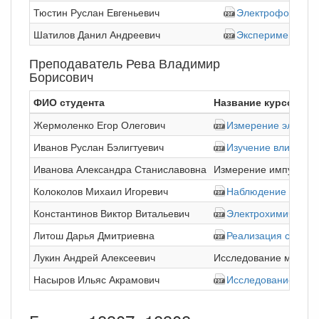
Тюстин Руслан Евгеньевич
Электрофорез в 
Шатилов Данил Андреевич
Экспериментальн
Преподаватель Рева Владимир
Борисович
ФИО студента
Название курсовой 
Жермоленко Егор Олегович
Измерение электри
Иванов Руслан Бэлигтуевич
Изучение влияния 
Иванова Александра Станиславовна
Измерение импульсны
Колоколов Михаил Игоревич
Наблюдение сигналов
Константинов Виктор Витальевич
Электрохимические 
Литош Дарья Дмитриевна
Реализация схемы 
Лукин Андрей Алексеевич
Исследование методом
Насыров Ильяс Акрамович
Исследование зави