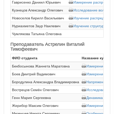
Гаврисенко Даниил Юрьевич
Измерение распределен
Кузнецов Александр Олегович
Исследование вольтампе
Новоселов Кирилл Васильевич
Изучение распределени
Нуриахметов Заур Наилевич
Изучение структуры эл
Чумлякова Татьяна Олеговна
Преподаватель Астрелин Виталий
Тимофеевич
ФИО студента
Название курсов
Бекбосынова Жаннета Маратовна
Измерение воль
Боев Дмитрий Вадимович
Измерение воль
Бородулина Александра Владимировна
Напряжение проб
Вострецов Семён Олегович
Исследование на
Генн Мария Сергеевна
Динамика устан
Жерибор Максим Олегович
Измерение магни
Мезенцев Никита Сергеевич
Особенности зак