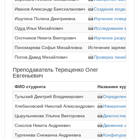
Иванов Александр Баясхаланович
Создание модели пов
Ишутина Полина Дмитриевна
Изучение поведения 
Одуд Илья Михайлович
Исследование влияни
Охотников Никита Викторович
Изучение разрушения 
Пономарева Софья Михайловна
Истечение заряженных к
Попов Давид Михайлович
Проверка линейности 
Преподаватель Терещенко Олег
Евгеньевич
ФИО студента
Название курсово
Тульский Дмитрий Владимирович
Определение ост
Хлебановский Николай Александрович
Измерение парам
Цырульникова Ульяна Викторовна
Диагностика кон
Соколов Никита Андреевич
Движение ионов 
Тургенева Снежанна Андреевна
Конфигурация по