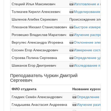
Стецкий Илья Максимович
Изготовление и испыт
Толмачев Кирилл Алексеевич
Моделирование и изме
Шаленов Алибек Серикович
Происхождение электриче
Плеханов Михаил Станиславович
Быстрое измерение да
Роговешко Владислав Маратович
Изучение распределен
Вергулес Александра Игоревна
Отклонение электронн
Соснин Егор Александрович
Измерение состава пр
Строева Полина Сергеевна
Определение удельно
Шаманов Егор Дмитриевич
Исследование проводи
Преподаватель Чуркин Дмитрий
Сергеевич
ФИО студента
Название курсовой р
Гладких Семён Александрович
Определение кинети
Гладышева Анастасия Андреевна
Изучение различных