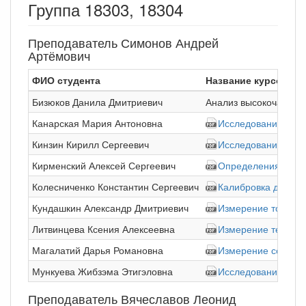
Группа 18303, 18304
Преподаватель Симонов Андрей
Артёмович
ФИО студента
Название курсовой
Бизюков Данила Дмитриевич
Анализ высокочастотн
Канарская Мария Антоновна
Исследование нати
Кинзин Кирилл Сергеевич
Исследование нагр
Кирменский Алексей Сергеевич
Определения чисто
Колесниченко Константин Сергеевич
Калибровка диамаг
Кундашкин Александр Дмитриевич
Измерение тока н
Литвинцева Ксения Алексеевна
Измерение температ
Магалатий Дарья Романовна
Измерение состава
Мункуева Жибзэма Этигэловна
Исследование сегн
Преподаватель Вячеславов Леонид