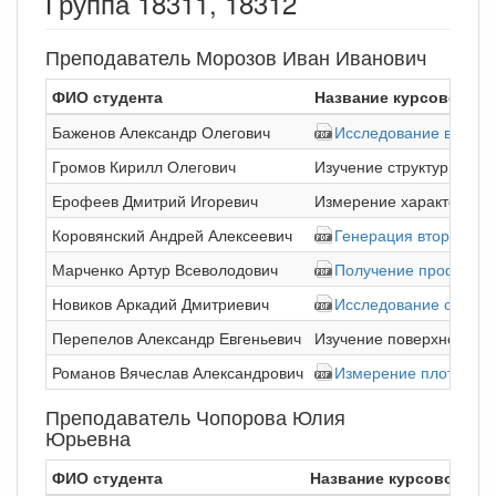
Группа 18311, 18312
Преподаватель Морозов Иван Иванович
ФИО студента
Название курсовой р
Баженов Александр Олегович
Исследование возможн
Громов Кирилл Олегович
Изучение структуры пл
Ерофеев Дмитрий Игоревич
Измерение характерист
Коровянский Андрей Алексеевич
Генерация второй га
Марченко Артур Всеволодович
Получение профиля э
Новиков Аркадий Дмитриевич
Исследование сплаво
Перепелов Александр Евгеньевич
Изучение поверхностног
Романов Вячеслав Александрович
Измерение плотности 
Преподаватель Чопорова Юлия
Юрьевна
ФИО студента
Название курсовой ра