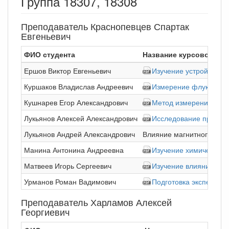
Группа 18307, 18308
Преподаватель Краснопевцев Спартак
Евгеньевич
ФИО студента
Название курсовой ра
Ершов Виктор Евгеньевич
Изучение устройства о
Куршаков Владислав Андреевич
Измерение флуктуаций
Кушнарев Егор Александрович
Метод измерения комп
Лукьянов Алексей Александрович
Исследование процесс
Лукьянов Андрей Александрович
Влияние магнитного пол
Манина Антонина Андреевна
Изучение химической 
Матвеев Игорь Сергеевич
Изучение влияния тем
Урманов Роман Вадимович
Подготовка экспериме
Преподаватель Харламов Алексей
Георгиевич