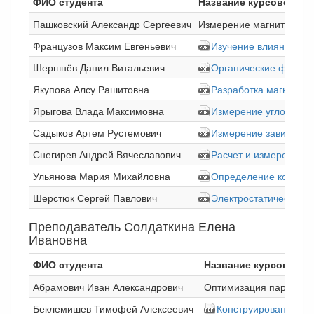
ФИО студента
Название курсовой ра
Пашковский Александр Сергеевич
Измерение магнитного п
Французов Максим Евгеньевич
Изучение влияния жел
Шершнёв Данил Витальевич
Органические фотовол
Якупова Алсу Рашитовна
Разработка магнитног
Ярыгова Влада Максимовна
Измерение угловых ха
Садыков Артем Рустемович
Измерение зависимос
Снегирев Андрей Вячеславович
Расчет и измерение м
Ульянова Мария Михайловна
Определение концент
Шерстюк Сергей Павлович
Электростатический д
Преподаватель Солдаткина Елена
Ивановна
ФИО студента
Название курсовой р
Абрамович Иван Александрович
Оптимизация параметр
Беклемишев Тимофей Алексеевич
Конструирование и 