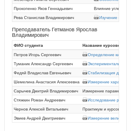
Прокопенко Яков Геннадьевич
Влияние углеродны
Рева Станислав Владимирович
Изучение отклик
Преподаватель Гетманов Ярослав
Владимирович
ФИО студента
Название курсовой ра
Петров Игорь Сергеевич
Определение кинетиче
Туманик Александр Сергеевич
Экспериментальное и
Федяй Владислав Евгеньевич
Стабилизация диффуз
Шемелина Анастасия Алексеевна
Измерение характери
Сарычев Дмитрий Владимирович
Измерение параметров 
Стяжкин Роман Андреевич
Исследование рулонн
Чернов Алексей Витальевич
Практикум и курсовая
Эвиев Андрей Дмитриевич
Измерение величины и