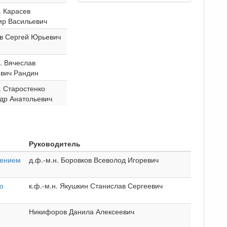
. Карасев
р Васильевич
в Сергей Юрьевич
н. Вячеслав
вич Рандин
. Старостенко
др Анатольевич
Руководитель
нением
д.ф.-м.н. Боровков Всеволод Игоревич
о
к.ф.-м.н. Якушкин Станислав Сергеевич
Никифоров Данила Алексеевич