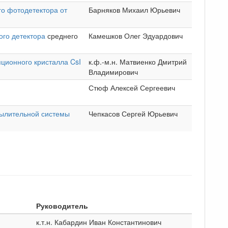
о фотодетектора от
Барняков Михаил Юрьевич
ого детектора
среднего
Камешков Олег Эдуардович
ционного кристалла CsI
к.ф.-м.н. Матвиенко Дмитрий
Владимирович
Стюф Алексей Сергеевич
пылительной системы
Чепкасов Сергей Юрьевич
Руководитель
к.т.н. Кабардин Иван Константинович