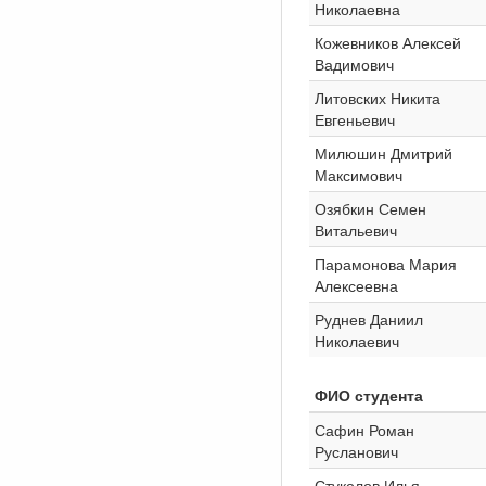
Николаевна
Кожевников Алексей
Вадимович
Литовских Никита
Евгеньевич
Милюшин Дмитрий
Максимович
Озябкин Семен
Витальевич
Парамонова Мария
Алексеевна
Руднев Даниил
Николаевич
ФИО студента
Сафин Роман
Русланович
Стуколов Илья