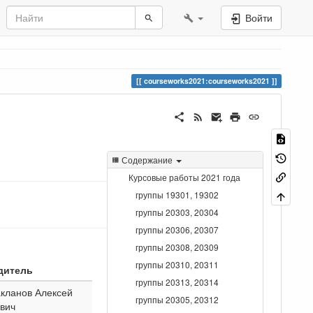
Войти
courseworks2021:courseworks2021
Содержание
Курсовые работы 2021 года
группы 19301, 19302
группы 20303, 20304
группы 20306, 20307
группы 20308, 20309
группы 20310, 20311
дитель
группы 20313, 20314
Бакланов Алексей
группы 20305, 20312
вич