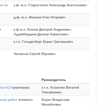
ля на
к.ф.-м.н. Старостенко Александр Анатольевич
д.ф.-м.н. Мешков Олег Игоревич
e
к.ф-м.н. Козлов Дмитрий Андреевич,
Худайбердиев Данияр Азаматович
к.т.н. Гольденберг Борис Григорьевич
Чепкасов Сергей Юрьевич
Руководитель
тах 4.2
практикума
к.т.н. Астрелин Виталий
Тимофеевич
рных работ
атомного
Борин Владислав
Михайлович