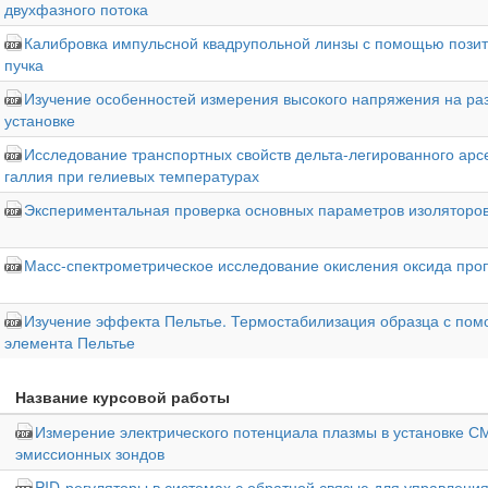
двухфазного потока
Калибровка импульсной квадрупольной линзы с помощью пози
пучка
Изучение особенностей измерения высокого напряжения на ра
установке
Исследование транспортных свойств дельта-легированного арс
галлия при гелиевых температурах
Экспериментальная проверка основных параметров изоляторо
Масс-спектрометрическое исследование окисления оксида про
Изучение эффекта Пельтье. Термостабилизация образца с по
элемента Пельтье
Название курсовой работы
Измерение электрического потенциала плазмы в установке 
эмиссионных зондов
PID-регуляторы в системах с обратной связью для управлен