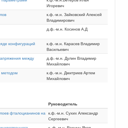
Игоревич
лов
к.ф.-м.н. Зайковский Алексей
Владимирович
д.ф.-м.н. Косинов А.Д
ряде конфигураций
к.ф.-м.н. Карасев Владимир
Васильевич
напряжения между
д.ф.-м.н. Дулин Владимир
Михайлович
а методом
к.ф.-м.н. Дмитриев Артем
Михайлович
Руководитель
слоев фталоцианинов на
к.ф.-м.н. Сухих Александр
Сергеевич
синхротронного
к. ф.-м.н. Ракшун Яков