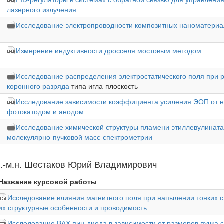
лазерного излучения
Исследование электропроводности композитных наноматериа
Измерение индуктивности дросселя мостовым методом
Исследование распределения электростатического поля при 
коронного разряда
типа игла-плоскость
Исследование зависимости коэффициента усиления ЭОП от 
фотокатодом и анодом
Исследование химической структуры пламени этиллевулинат
молекулярно-пучковой масс-спектрометрии
.-м.н. Шестаков Юрий Владимирович
Название курсовой работы
Исследование влияния магнитного поля при напылении тонких 
их структурные особенности и проводимость
Исследование ВАХ пин-диода в зависимости от размеров пучка 