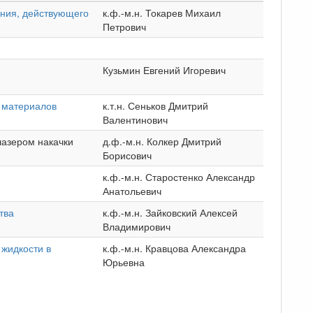
ния, действующего
к.ф.-м.н. Токарев Михаил
Петрович
Кузьмин Евгений Игоревич
 материалов
к.т.н. Сеньков Дмитрий
Валентинович
лазером накачки
д.ф.-м.н. Колкер Дмитрий
Борисович
к.ф.-м.н. Старостенко Александр
Анатольевич
тва
к.ф.-м.н. Зайковский Алексей
Владимирович
 жидкости в
к.ф.-м.н. Кравцова Александра
Юрьевна