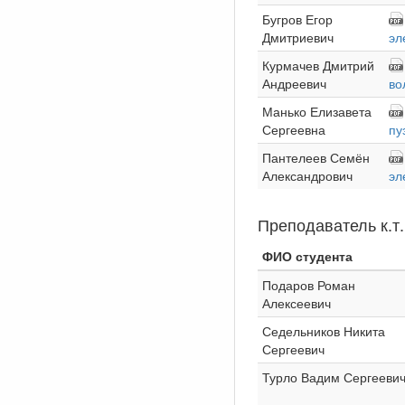
Бугров Егор
Дмитриевич
эл
Курмачев Дмитрий
Андреевич
во
Манько Елизавета
Сергеевна
пу
Пантелеев Семён
Александрович
эл
Преподаватель к.т
ФИО студента
Подаров Роман
Алексеевич
Седельников Никита
Сергеевич
Турло Вадим Сергееви