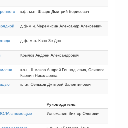
тронного
к.ф.-м.н. Шварц Дмитрий Борисович
зрядной
д.ф-м.н. Черемисин Александр Алексеевич
енида
д.ф.-м.н. Квон Зе Дон
в
Крылов Андрей Александрович
пилена
к.х.н. Шмаков Андрей Геннадьевич, Осипова
Ксения Николаевна
мощью
к.т.н. Сеньков Дмитрий Валентинович
Руководитель
СМОЛА с помощью
Устюжанин Виктор Олегович
ия параметрами
к.ф.-м.н.Бетеров Илья