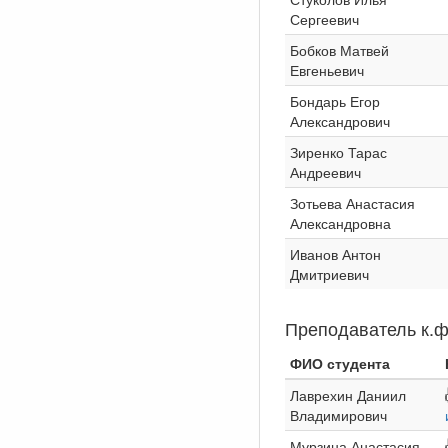
Сергеевич
Бобков Матвей
Евгеньевич
Бондарь Егор
Александрович
Зиренко Тарас
Андреевич
Зотьева Анастасия
Александровна
Иванов Антон
Дмитриевич
Преподаватель к.ф
ФИО студента
Лаврехин Даниил
Владимирович
Мурзина Анастасия