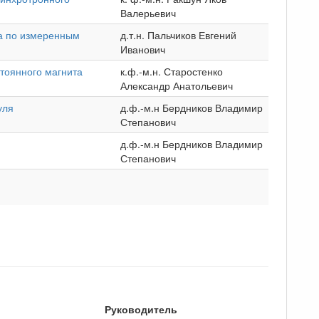
Валерьевич
ла по измеренным
д.т.н. Пальчиков Евгений
Иванович
тоянного магнита
к.ф.-м.н. Старостенко
Александр Анатольевич
уля
д.ф.-м.н Бердников Владимир
Степанович
д.ф.-м.н Бердников Владимир
Степанович
Руководитель