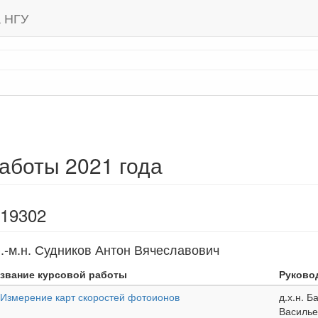
а НГУ
аботы 2021 года
 19302
.-м.н. Судников Антон Вячеславович
звание курсовой работы
Руково
Измерение карт скоростей фотоионов
д.х.н. 
Василье