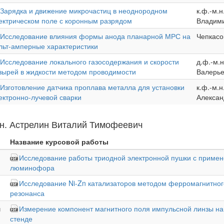
Зарядка и движение микрочастиц в неоднородном
к.ф.-м.н
ектрическом поле с коронным разрядом
Владими
Исследование влияния формы анода планарной МРС на
Чепкасо
льт-амперные характеристики
Исследование локального газосодержания и скорости
д.ф.-м.
зырей в жидкости методом проводимости
Валерье
Изготовление датчика проплава металла для установки
к.ф.-м.н
ектронно-лучевой сварки
Алексан
.н. Астрелин Виталий Тимофеевич
Название курсовой работы
Исследование работы триодной электронной пушки с приме
люминофора
Исследование Ni-Zn катализаторов методом ферромагнитног
резонанса
ч
Измерение компонент магнитного поля импульсной линзы на
стенде