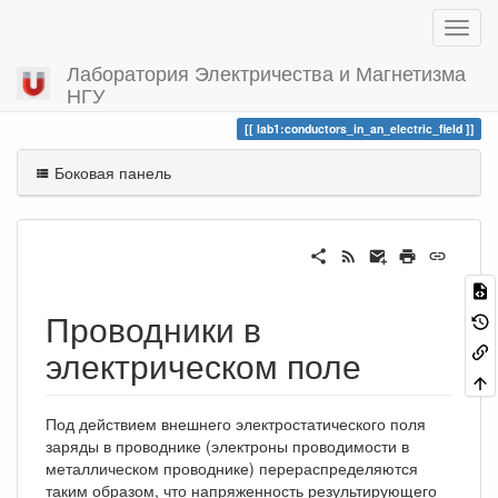
Лаборатория Электричества и Магнетизма
НГУ
Вы посетили
conductors_in_an_electric_field
lab1:conductors_in_an_electric_field
Боковая панель
Проводники в
электрическом поле
Под действием внешнего электростатического поля
заряды в проводнике (электроны проводимости в
металлическом проводнике) перераспределяются
таким образом, что напряженность результирующего