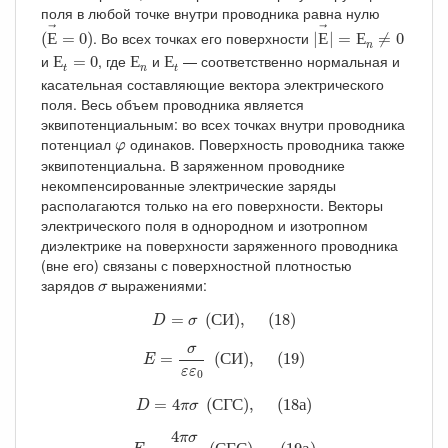
поля в любой точке внутри проводника равна нулю
(
Е
→
=
0
)
|
Е
→
|
=
Е
n
≠
0
→
→
. Во всех точках его поверхности
(
Е
=
0
)
|
Е
|
=
Е
≠
0
Е
t
=
0
Е
n
Е
t
n
и
, где
и
— соответственно нормальная и
Е
=
0
Е
Е
t
n
t
касательная составляющие вектора электрического
поля. Весь объем проводника является
эквипотенциальным: во всех точках внутри проводника
φ
потенциал
одинаков. Поверхность проводника также
φ
эквипотенциальна. В заряженном проводнике
некомпенсированные электрические заряды
располагаются только на его поверхности. Векторы
электрического поля в однородном и изотропном
диэлектрике на поверхности заряженного проводника
(вне его) связаны с поверхностной плотностью
σ
зарядов
выражениями:
σ
D
=
σ
(
С
И
)
,
(
18
)
=
(
С
И
)
,
(
18
)
D
σ
E
=
σ
ε
ε
0
(
С
И
)
,
(
19
)
σ
=
(
С
И
)
,
(
19
)
E
ε
ε
0
D
=
4
π
σ
(
С
Г
С
)
,
(
18
а
)
=
4
(
С
Г
С
)
,
(
18
а
)
D
π
σ
E
=
4
π
σ
ε
(
С
Г
С
)
,
(
19
а
)
4
π
σ