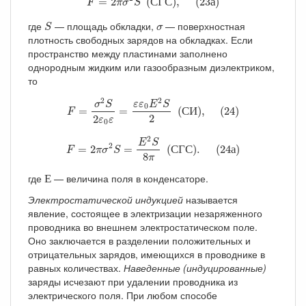
=
2
(
С
Г
С
)
,
(
23
а
)
F
π
σ
S
S
σ
где
— площадь обкладки,
— поверхностная
S
σ
плотность свободных зарядов на обкладках. Если
пространство между пластинами заполнено
однородным жидким или газообразным диэлектриком,
то
F
=
σ
2
S
2
ε
0
ε
=
ε
ε
0
E
2
S
2
(
С
И
)
,
(
24
)
2
2
ε
ε
E
S
σ
S
0
=
=
(
С
И
)
,
(
24
)
F
2
2
ε
ε
0
F
=
2
π
σ
2
S
=
E
2
S
8
π
(
С
Г
С
)
.
(
24
а
)
2
E
S
2
=
2
=
(
С
Г
С
)
.
(
24
а
)
F
π
σ
S
8
π
Е
где
— величина поля в конденсаторе.
Е
Электростатической индукцией
называется
явление, состоящее в электризации незаряженного
проводника во внешнем электростатическом поле.
Оно заключается в разделении положительных и
отрицательных зарядов, имеющихся в проводнике в
равных количествах.
Наведенные (индуцированные)
заряды исчезают при удалении проводника из
электрического поля. При любом способе