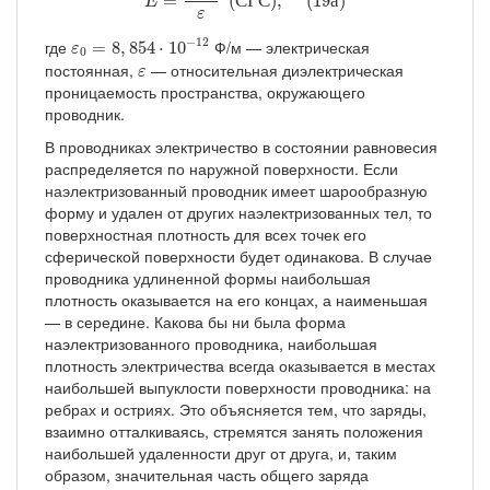
=
(
С
Г
С
)
,
(
19
а
)
E
ε
ε
0
=
8
,
854
⋅
10
−
12
−
12
где
Ф/м — электрическая
=
8
,
854
⋅
10
ε
0
ε
постоянная,
— относительная диэлектрическая
ε
проницаемость пространства, окружающего
проводник.
В проводниках электричество в состоянии равновесия
распределяется по наружной поверхности. Если
наэлектризованный проводник имеет шарообразную
форму и удален от других наэлектризованных тел, то
поверхностная плотность для всех точек его
сферической поверхности будет одинакова. В случае
проводника удлиненной формы наибольшая
плотность оказывается на его концах, а наименьшая
— в середине. Какова бы ни была форма
наэлектризованного проводника, наибольшая
плотность электричества всегда оказывается в местах
наибольшей выпуклости поверхности проводника: на
ребрах и остриях. Это объясняется тем, что заряды,
взаимно отталкиваясь, стремятся занять положения
наибольшей удаленности друг от друга, и, таким
образом, значительная часть общего заряда