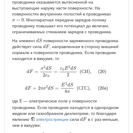
проводника оказывается вытесненной на
выступающие наружу части поверхности. На
поверхностях внутренних полостей в проводниках
σ
=
0
. Многократная передача зарядов полому
=
0
σ
проводнику повышает его потенциал до величин,
ограничиваемых стеканием зарядов с проводника.
d
S
На элемент
поверхности заряженного проводника
d
S
d
F
действует сила
, направленная в сторону внешней
d
F
нормали к поверхности проводника. Если проводник
находится в вакууме, то
d
F
=
σ
2
d
S
2
ε
0
=
ε
0
E
2
d
S
2
(
С
И
)
,
(
20
)
2
2
ε
E
d
S
σ
d
S
0
=
=
(
С
И
)
,
(
20
)
d
F
2
2
ε
0
d
F
=
2
π
σ
2
d
S
=
E
2
d
S
8
π
(
С
Г
С
)
,
(
20
а
)
2
E
d
S
2
=
2
=
(
С
Г
С
)
,
(
20
а
)
d
F
π
σ
d
S
8
π
Е
где
— электрическое поле у поверхности
Е
проводника. Если проводник находится в однородном
жидком или газообразном диэлектрике, то благодаря
d
F
ε
явлению
электрострикции
сила
в
раз меньше,
d
F
ε
чем в вакууме:
d
F
=
σ
2
d
S
2
ε
0
ε
=
ε
ε
0
E
2
d
S
2
(
С
И
)
,
(
21
)