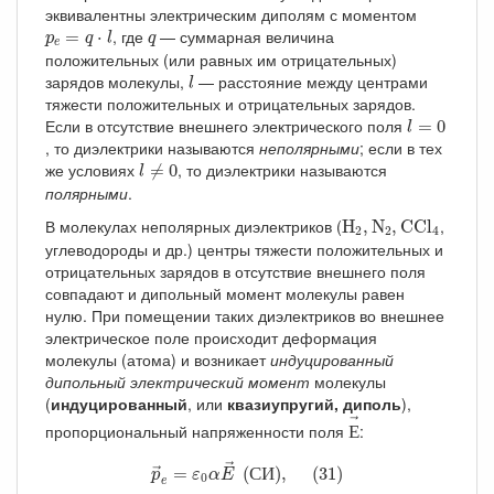
эквивалентны электрическим диполям с моментом
p
e
=
q
⋅
l
q
, где
— суммарная величина
=
⋅
p
q
l
q
e
положительных (или равных им отрицательных)
l
зарядов молекулы,
— расстояние между центрами
l
тяжести положительных и отрицательных зарядов.
l
=
0
Если в отсутствие внешнего электрического поля
=
0
l
, то диэлектрики называются
неполярными
; если в тех
l
≠
0
же условиях
, то диэлектрики называются
≠
0
l
полярными
.
H
2
,
N
2
,
CCl
4
В молекулах неполярных диэлектриков (
,
H
,
N
,
CCl
2
2
4
углеводороды и др.) центры тяжести положительных и
отрицательных зарядов в отсутствие внешнего поля
совпадают и дипольный момент молекулы равен
нулю. При помещении таких диэлектриков во внешнее
электрическое поле происходит деформация
молекулы (атома) и возникает
индуцированный
дипольный электрический момент
молекулы
(
индуцированный
, или
квазиупругий, диполь
),
Е
→
→
пропорциональный напряженности поля
:
Е
p
→
e
=
ε
0
α
E
→
(
С
И
)
,
(
31
)
→
=
(
С
И
)
,
(
31
)
→
p
ε
α
E
0
e