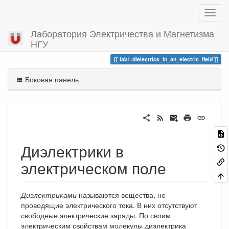
Лаборатория Электричества и Магнетизма
НГУ
Вы посетили
dielectrics_in_an_electric_field
lab1:dielectrics_in_an_electric_field
Боковая панель
Диэлектрики в
электрическом поле
Диэлектриками
называются вещества, не
проводящие электрического тока. В них отсутствуют
свободные электрические заряды. По своим
электрическим свойствам молекулы диэлектрика