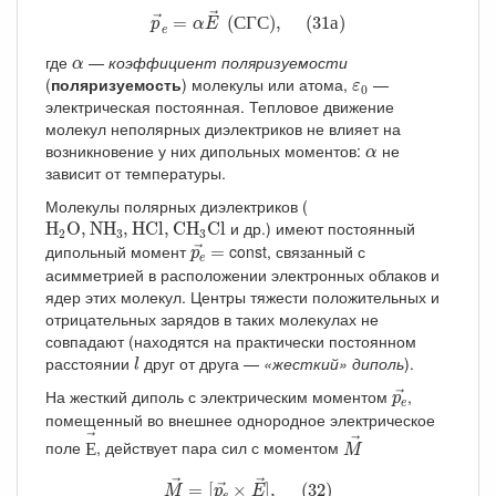
p
→
e
=
α
E
→
(
С
Г
С
)
,
(
31
а
)
→
=
(
С
Г
С
)
,
(
31
а
)
→
p
α
E
e
α
где
—
коэффициент поляризуемости
α
ε
0
(
поляризуемость
) молекулы или атома,
—
ε
0
электрическая постоянная. Тепловое движение
молекул неполярных диэлектриков не влияет на
α
возникновение у них дипольных моментов:
не
α
зависит от температуры.
Молекулы полярных диэлектриков (
H
2
O
,
NH
3
,
HCl
,
CH
3
Cl
и др.) имеют постоянный
H
O
,
NH
,
HCl
,
CH
Cl
2
3
3
p
e
→
=
дипольный момент
const, связанный с
=
→
p
e
асимметрией в расположении электронных облаков и
ядер этих молекул. Центры тяжести положительных и
отрицательных зарядов в таких молекулах не
совпадают (находятся на практически постоянном
l
расстоянии
друг от друга —
«жесткий» диполь
).
l
p
e
→
На жесткий диполь с электрическим моментом
,
→
p
e
помещенный во внешнее однородное электрическое
Е
→
M
→
→
→
поле
, действует пара сил с моментом
Е
M
M
→
=
[
p
e
→
×
E
→
]
,
(
32
)
→
→
=
[
×
]
,
(
32
)
→
M
p
E