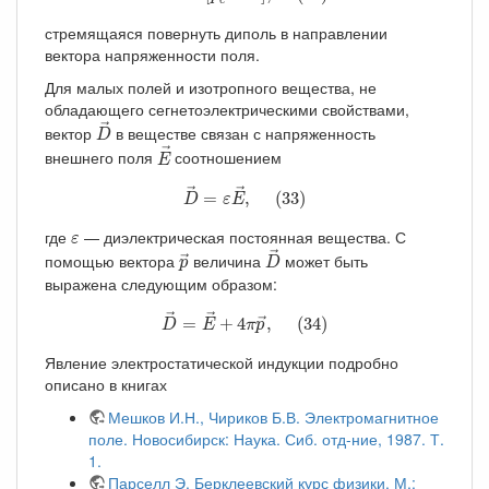
e
стремящаяся повернуть диполь в направлении
вектора напряженности поля.
Для малых полей и изотропного вещества, не
обладающего сегнетоэлектрическими свойствами,
D
→
→
вектор
в веществе связан с напряженность
D
E
→
→
внешнего поля
соотношением
E
D
→
=
ε
E
→
,
(
33
)
→
→
=
,
(
33
)
D
ε
E
ε
где
— диэлектрическая постоянная вещества. С
ε
D
→
p
→
→
помощью вектора
величина
может быть
→
p
D
выражена следующим образом:
D
→
=
E
→
+
4
π
p
→
,
(
34
)
→
→
=
+
4
,
(
34
)
→
D
E
π
p
Явление электростатической индукции подробно
описано в книгах
Мешков И.Н., Чириков Б.В. Электромагнитное
поле. Новосибирск: Наука. Сиб. отд-ние, 1987. Т.
1.
Парселл Э. Берклеевский курс физики. М.: