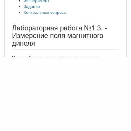
Эксперимент
Задания
Контрольные вопросы
Лабораторная работа №1.3. -
Измерение поля магнитного
диполя
Цель работы:
экспериментальное изучение
зависимости магнитного поля постоянного магнита от
расстояния, измерение величины магнитного
момента.
Теория
Эксперимент
Требования к отчету
и контрольные вопросы к
работе
Приложение к работе