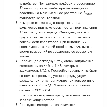
устройство. При зарядке подберите расстояние
D
таким образом, чтобы при перемещении
D
D
m
a
x
пластины на максимальное расстояние
D
m
a
x
вольтметр не зашкаливал.
Измерьте время спада напряжения на
вольтметре при некотором постоянном значении
D
за счет утечки заряда. Очевидно, что оно
D
будет зависеть от влажности, типа и чистоты
поверхности изоляторов. При выполнении
последующих заданий необходимо учитывать
время измерений по сравнению со временем
утечек.
Перемещая обкладку 2 так, чтобы напряжение
∼
5
÷
10
изменялось на
В, измерьте
∼
5
÷
10
U
(
D
)
зависимость
. Постройте график, и, выбрав
(
)
U
D
на нём, как рекомендуется в предыдущем
разделе, три точки, вычислите три неизвестные
ε
,
C
1
Q
0
величины
и
. Запишите их значения в
,
ε
C
Q
1
0
системах СГС и СИ.
Повторите измерения при другой начальной
зарядке конденсатора.
Проведите измерения зависимости