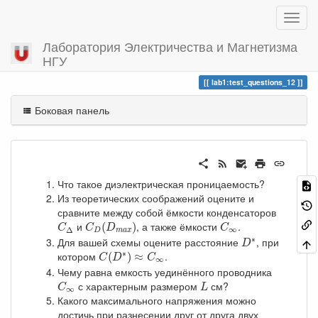
Лаборатория Электричества и Магнетизма
НГУ
Вы посетили
test_questions_12
lab1:test_questions_12
Боковая панель
Что такое диэлектрическая проницаемость?
Из теоретических соображений оцените и
сравните между собой ёмкости конденсаторов
C
D
(
D
m
a
x
)
C
Δ
C
∞
и
, а также ёмкости
.
(
)
C
C
D
C
∞
Δ
D
m
a
x
D
∗
∗
Для вашей схемы оцените расстояние
, при
D
C
(
D
∗
)
≈
C
∞
∗
котором
.
(
)
≈
C
D
C
∞
Чему равна емкость уединённого проводника
C
∞
L
с характерным размером
см?
C
L
∞
Какого максимального напряжения можно
достичь при разнесении друг от друга двух