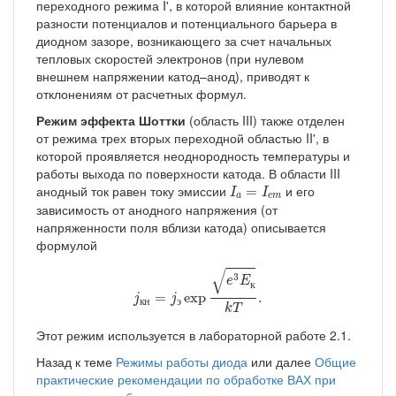
переходного режима I', в которой влияние контактной
разности потенциалов и потенциального барьера в
диодном зазоре, возникающего за счет начальных
тепловых скоростей электронов (при нулевом
внешнем напряжении катод–анод), приводят к
отклонениям от расчетных формул.
Режим эффекта Шоттки
(область III) также отделен
от режима трех вторых переходной областью II', в
которой проявляется неоднородность температуры и
работы выхода по поверхности катода. В области III
I
a
=
I
e
m
анодный ток равен току эмиссии
и его
=
I
I
a
e
m
зависимость от анодного напряжения (от
напряженности поля вблизи катода) описывается
формулой
j
кн
=
j
э
exp
e
3
E
к
k
T
.
√
3
e
E
к
=
exp
.
j
j
к
н
э
k
T
Этот режим используется в лабораторной работе 2.1.
Назад к теме
Режимы работы диода
или далее
Общие
практические рекомендации по обработке ВАХ при