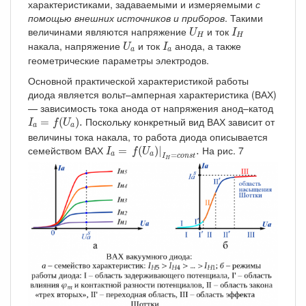
характеристиками, задаваемыми и измеряемыми
с
помощью внешних источников и приборов
. Такими
U
H
I
H
величинами являются напряжение
и ток
U
I
H
H
U
a
I
a
накала, напряжение
и ток
анода, а также
U
I
a
a
геометрические параметры электродов.
Основной практической характеристикой работы
диода является вольт–амперная характеристика (ВАХ)
— зависимость тока анода от напряжения анод–катод
I
a
=
f
(
U
a
)
.
Поскольку конкретный вид ВАХ зависит от
=
(
)
.
I
f
U
a
a
величины тока накала, то работа диода описывается
I
a
=
f
(
U
a
)
|
I
H
=
c
o
n
s
t
.
семейством ВАХ
На рис. 7
=
(
)
|
.
I
f
U
=
a
a
I
c
o
n
s
t
H