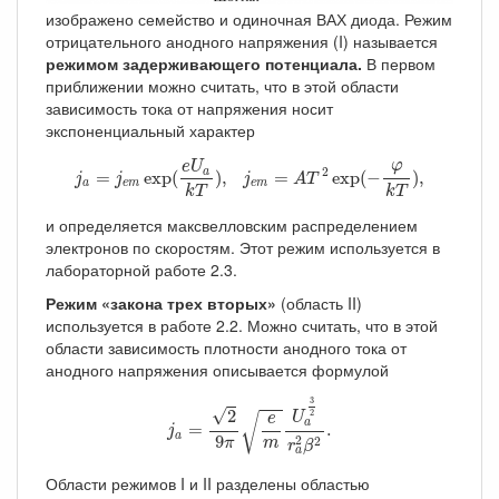
изображено семейство и одиночная ВАХ диода. Режим
отрицательного анодного напряжения (I) называется
режимом задерживающего потенциала.
В первом
приближении можно считать, что в этой области
зависимость тока от напряжения носит
экспоненциальный характер
j
a
=
j
e
m
exp
(
e
U
a
k
T
)
,
j
e
m
=
A
T
2
exp
(
−
φ
k
T
)
,
φ
e
U
2
a
=
exp
(
)
,
=
exp
(
−
)
,
j
j
j
A
T
a
e
m
e
m
k
T
k
T
и определяется максвелловским распределением
электронов по скоростям. Этот режим используется в
лабораторной работе 2.3.
Режим «закона трех вторых»
(область II)
используется в работе 2.2. Можно считать, что в этой
области зависимость плотности анодного тока от
анодного напряжения описывается формулой
j
a
=
2
9
π
e
m
U
a
3
2
r
a
2
β
2
.
3
√
2
2
U
√
e
a
=
.
j
a
9
2
2
m
π
r
β
a
Области режимов I и II разделены областью