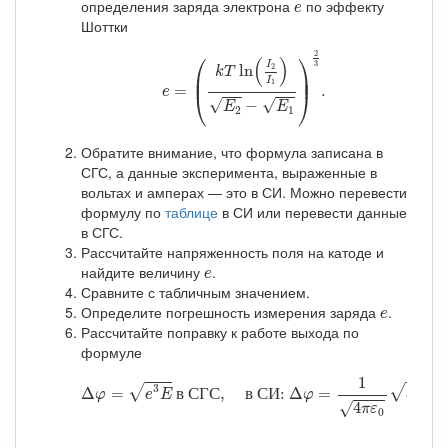
e
определения заряда электрона
по эффекту
e
Шоттки
e
=
(
k
T
ln
(
I
2
I
1
)
E
2
−
E
1
)
2
3
.
2
⎛
⎞
(
)
I
3
ln
2
k
T
⎜

⎟

⎜
⎟
I
1
=
.
e
⎝
⎠
√
√
−
E
E
2
1
Обратите внимание, что формула записана в
СГС, а данные эксперимента, выраженные в
вольтах и амперах — это в СИ. Можно перевести
формулу по
таблице
в СИ или перевести данные
в СГС.
Рассчитайте напряженность поля на катоде и
e
найдите величину
.
e
Сравните с табличным значением.
e
Определите погрешность измерения заряда
.
e
Рассчитайте поправку к работе выхода по
формуле
Δ
φ
=
e
3
E
в СГС,
в СИ:
Δ
φ
=
1
4
π
ε
0
e
3
E
≈
1
3
3
√
√
Δ
=
в
С
Г
С
, 
в
С
И
: 
Δ
=
φ
e
E
φ
e
E
4
√
π
ε
0