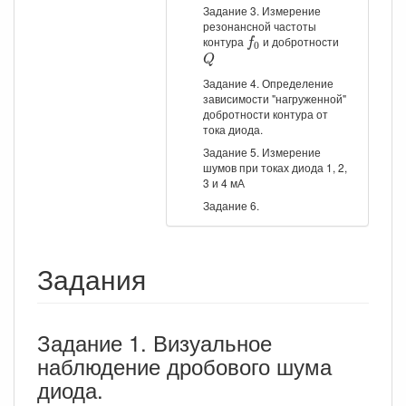
Задание 3. Измерение
резонансной частоты
f
0
контура
и добротности
f
0
Q
Q
Задание 4. Определение
зависимости "нагруженной"
добротности контура от
тока диода.
Задание 5. Измерение
шумов при токах диода 1, 2,
3 и 4 мА
Задание 6.
Задания
Задание 1. Визуальное
наблюдение дробового шума
диода.