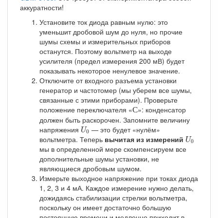
аккуратности!
Установите ток диода равным нулю: это
уменьшит дробовой шум до нуля, но прочие
шумы схемы и измерительных приборов
останутся. Поэтому вольтметр на выходе
усилителя (предел измерения 200 мВ) будет
показывать некоторое ненулевое значение.
Отключите от входного разъема установки
генератор и частотомер (мы уберем все шумы,
связанные с этими приборами). Проверьте
С
положение переключателя «
»: конденсатор
С
должен быть раскорочен. Запомните величину
U
0
напряжения
— это будет «нулём»
U
0
U
0
вольтметра. Теперь
вычитая из измерений
U
0
мы в определенной мере скомпенсируем все
дополнительные шумы установки, не
являющиеся дробовым шумом.
Измерьте выходное напряжение при токах диода
1, 2, 3 и 4 мА. Каждое измерение нужно делать,
дожидаясь стабилизации стрелки вольтметра,
поскольку он имеет достаточно большую
постоянную времени и медленно приходит в