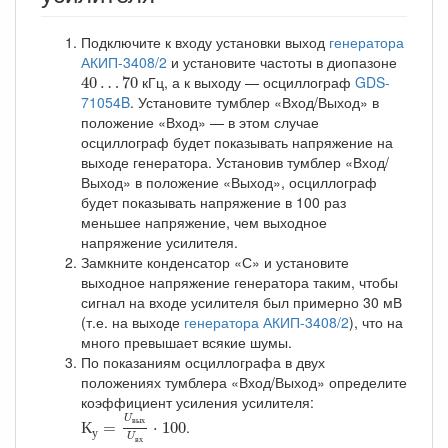
Подключите к входу установки выход
генератора
АКИП-3408/2
и установите частоты в диопазоне
40
…
70
кГц, а к выходу — осциллограф
GDS-
40
…
70
71054B
. Установите тумблер «Вход/Выход» в
положение «Вход» — в этом случае
осциллограф будет показывать напряжение на
выходе генератора. Установив тумблер «Вход/
Выход» в положение «Выход», осциллограф
будет показывать напряжение в 100 раз
меньшее напряжение, чем выходное
напряжение усилителя.
Замкните конденсатор «С» и установите
выходное напряжение генератора таким, чтобы
сигнал на входе усилителя был примерно 30 мВ
(т.е. на выходе
генератора АКИП-3408/2
), что на
много превышает всякие шумы.
По показаниям осциллографа в двух
положениях тумблера «Вход/Выход» определите
коэффициент усиления усилителя:
К
у
=
U
вых
U
вх
⋅
100
U
в
ы
х
.
К
=
⋅
100
у
U
в
х