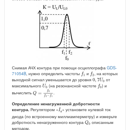
Снимая АЧХ контура при помощи осциллографа
GDS-
f
1
f
2
71054B
, нужно определить частоты
и
, на которых
f
f
1
2
0
,
7
U
0
выходной сигнал уменьшается до уровня
от
0
,
7
U
0
U
0
f
0
максимального
(на резонансной частоте
) и
U
f
0
0
Q
=
f
0
f
2
−
f
1
f
вычислить
.
0
=
Q
−
f
f
2
1
Определение ненагруженной добротности
I
а
контура.
Регулятором «
» установите нулевой ток
I
а
диода (по встроенному миллиамперметру) и измерьте
Q
0
добротность ненагруженного контура
описанным
Q
0
методом.