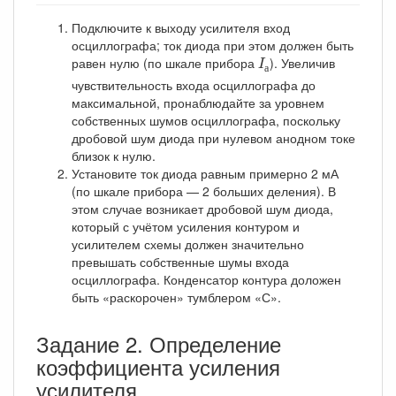
Подключите к выходу усилителя вход
осциллографа; ток диода при этом должен быть
I
а
равен нулю (по шкале прибора
). Увеличив
I
а
чувствительность входа осциллографа до
максимальной, пронаблюдайте за уровнем
собственных шумов осциллографа, поскольку
дробовой шум диода при нулевом анодном токе
близок к нулю.
Установите ток диода равным примерно 2 мА
(по шкале прибора — 2 больших деления). В
этом случае возникает дробовой шум диода,
который с учётом усиления контуром и
усилителем схемы должен значительно
превышать собственные шумы входа
осциллографа. Конденсатор контура доложен
быть «раскорочен» тумблером «С».
Задание 2. Определение
коэффициента усиления
усилителя