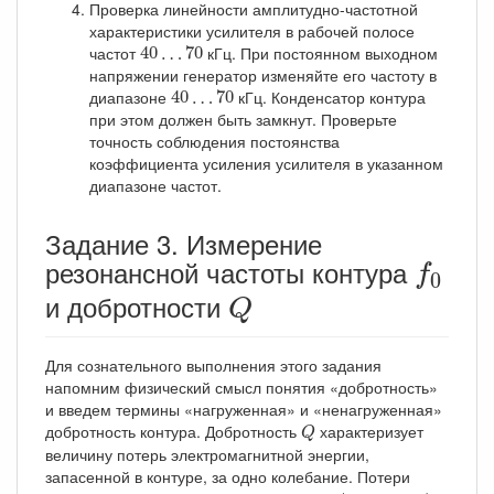
Проверка линейности амплитудно-частотной
характеристики усилителя в рабочей полосе
40
…
70
частот
кГц. При постоянном выходном
40
…
70
напряжении генератор изменяйте его частоту в
40
…
70
диапазоне
кГц. Конденсатор контура
40
…
70
при этом должен быть замкнут. Проверьте
точность соблюдения постоянства
коэффициента усиления усилителя в указанном
диапазоне частот.
Задание 3. Измерение
f
0
резонансной частоты контура
f
0
Q
и добротности
Q
Для сознательного выполнения этого задания
напомним физический смысл понятия «добротность»
и введем термины «нагруженная» и «ненагруженная»
Q
добротность контура. Добротность
характеризует
Q
величину потерь электромагнитной энергии,
запасенной в контуре, за одно колебание. Потери