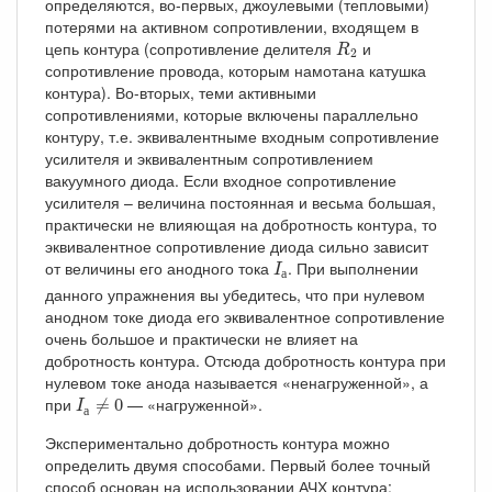
определяются, во-первых, джоулевыми (тепловыми)
потерями на активном сопротивлении, входящем в
R
2
цепь контура (сопротивление делителя
и
R
2
сопротивление провода, которым намотана катушка
контура). Во-вторых, теми активными
сопротивлениями, которые включены параллельно
контуру, т.е. эквивалентныме входным сопротивление
усилителя и эквивалентным сопротивлением
вакуумного диода. Если входное сопротивление
усилителя – величина постоянная и весьма большая,
практически не влияющая на добротность контура, то
эквивалентное сопротивление диода сильно зависит
I
а
от величины его анодного тока
. При выполнении
I
а
данного упражнения вы убедитесь, что при нулевом
анодном токе диода его эквивалентное сопротивление
очень большое и практически не влияет на
добротность контура. Отсюда добротность контура при
нулевом токе анода называется «ненагруженной», а
I
а
≠
0
при
— «нагруженной».
≠
0
I
а
Экспериментально добротность контура можно
определить двумя способами. Первый более точный
способ основан на использовании АЧХ контура: