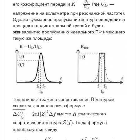
K
=
U
L
U
L
0
U
L
0
U
его коэффициент передачи
(где
—
=
L
K
U
L
0
U
L
0
напряжение на вольтметре при резонансной частоте).
Однако суммарное пропускание контура определится
площадью подинтегральной кривой и будет
эквивалентно пропусканию идеального ПФ имеющего
такую же площадь:
Теоретически замена сопротивления R контуром
сводится к подстановке в формуле
Δ
U
др
2
¯
=
2
e
I
|
Z
|
2
Δ
f
R
¯
¯¯¯¯¯¯¯¯¯¯
¯
2
2
вместо
комплексного
Δ
=
2
|
|
Δ
U
e
I
Z
f
R
д
р
Z
(
f
)
сопротивления контура
. Тогда формула
(
)
Z
f
преобразуется к виду
U
др
2
¯
=
2
e
I
∫
0
∞
|
Z
(
f
)
|
2
d
f
=
e
I
π
∫
0
∞
|
Z
(
ω
)
|
2
d
ω
∞
∞
¯
¯¯¯¯¯¯
¯