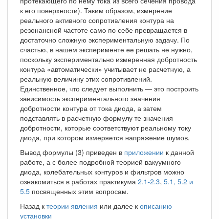
протекающего по нему тока из всего сечения провода
к его поверхности). Таким образом, измерение
реального активного сопротивления контура на
резонансной частоте само по себе превращается в
достаточно сложную экспериментальную задачу. По
счастью, в нашем эксперименте ее решать не нужно,
поскольку экспериментально измеренная добротность
контура «автоматически» учитывает не расчетную, а
реальную величину этих сопротивлений.
Единственное, что следует выполнить — это построить
зависимость экспериментального значения
добротности контура от тока диода, а затем
подставлять в расчетную формулу те значения
добротности, которые соответствуют реальному току
диода, при котором измеряется напряжение шумов.
Вывод формулы (3) приведен в
приложении
к данной
работе, а с более подробной теорией вакуумного
диода, колебательных контуров и фильтров можно
ознакомиться в работах практикума
2.1-2.3
,
5.1, 5.2 и
5.5
посвященных этим вопросам.
Назад к
теории явления
или далее к
описанию
установки