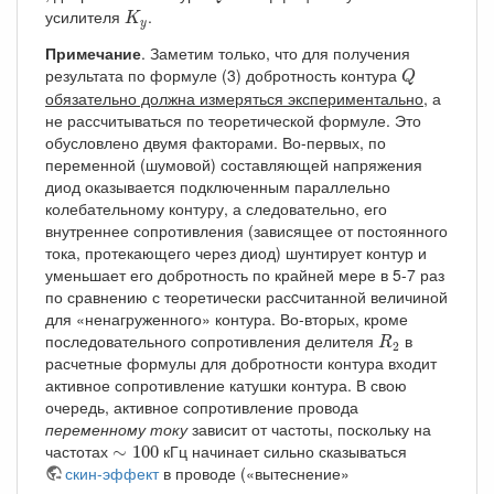
K
y
усилителя
.
K
y
Примечание
. Заметим только, что для получения
Q
результата по формуле (3) добротность контура
Q
обязательно должна измеряться экспериментально
, а
не рассчитываться по теоретической формуле. Это
обусловлено двумя факторами. Во-первых, по
переменной (шумовой) составляющей напряжения
диод оказывается подключенным параллельно
колебательному контуру, а следовательно, его
внутреннее сопротивления (зависящее от постоянного
тока, протекающего через диод) шунтирует контур и
уменьшает его добротность по крайней мере в 5-7 раз
по сравнению с теоретически расcчитанной величиной
для «ненагруженного» контура. Во-вторых, кроме
R
2
последовательного сопротивления делителя
в
R
2
расчетные формулы для добротности контура входит
активное сопротивление катушки контура. В свою
очередь, активное сопротивление провода
переменному току
зависит от частоты, поскольку на
∼
100
частотах
кГц начинает сильно сказываться
∼
100
скин-эффект
в проводе («вытеснение»