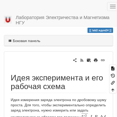
Лаборатория Электричества и Магнетизма
НГУ
Вы посетили
идея24
lab2:идея24
Боковая панель
Идея эксперимента и его
рабочая схема
Идея измерения заряда электрона по дробовому шуму
проста. Для того, чтобы экспериментально определить
заряд электрона, нужно измерить или задать
U
др
2
¯
Δ
f
I
R
¯
¯¯¯¯¯¯
¯
2
контролируемым образом все величины
,
,
,
Δ