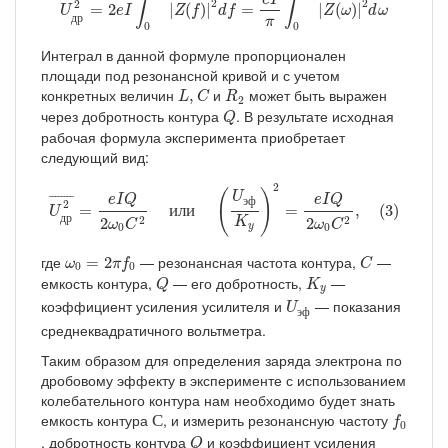
e
I
∫
∫
2
2
2
=
2
|
(
)
|
=
|
(
)
|
U
e
I
Z
f
d
f
Z
ω
d
ω
д
р
π
0
0
Интеграл в данной формуле пропорционален
площади под резонансной кривой и с учетом
L
,
C
R
2
конкретных величин
и
может быть выражен
,
L
C
R
2
Q
через добротность контура
. В результате исходная
Q
рабочая формула эксперимента приобретает
следующий вид:
U
др
2
¯
=
e
I
Q
2
ω
0
C
2
или
(
U
эф
K
y
)
2
=
e
I
Q
2
ω
0
C
2
,
(
3
)
2
(
)
U
e
I
Q
e
I
Q
¯
¯¯¯¯¯¯
¯
э
ф
2
=
и
л
и
=
,
(
3
)
U
д
р
2
2
2
2
K
ω
C
ω
C
0
0
y
ω
0
=
2
π
f
0
C
где
— резонансная частота контура,
—
=
2
ω
π
f
C
0
0
Q
K
y
емкость контура,
— его добротность,
—
Q
K
y
U
эф
коэффициент усиления усилителя и
— показания
U
э
ф
среднеквадратичного вольтметра.
Таким образом для определения заряда электрона по
дробовому эффекту в эксперименте с использованием
колебательного контура нам необходимо будет знать
С
f
0
емкость контура
, и измерить резонансную частоту
С
f
0
Q
, добротность контура
и коэффициент усиления
Q