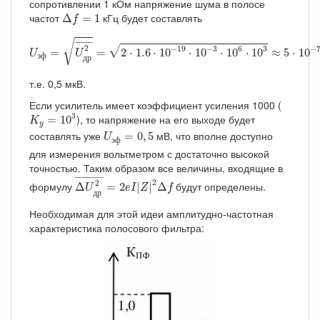
сопротивлении 1 кОм напряжение шума в полосе
Δ
f
=
1
частот
кГц будет составлять
Δ
=
1
f
U
эф
=
U
др
2
¯
=
2
⋅
1.6
⋅
10
−
19
⋅
10
−
3
⋅
10
6
⋅
10
3
≈
5
⋅
10
−
7
В,
√
¯
¯¯¯¯¯¯
¯
2
−
19
−
3
6
3
−
√
=
=
2
⋅
1.6
⋅
10
⋅
10
⋅
10
⋅
10
≈
5
⋅
10
U
U
э
ф
д
р
т.е. 0,5 мкВ.
Если усилитель имеет коэффициент усиления 1000 (
K
y
=
10
3
3
), то напряжение на его выходе будет
=
10
K
y
U
эф
=
0
,
5
составлять уже
мВ, что вполне доступно
=
0
,
5
U
э
ф
для измерения вольтметром с достаточно высокой
точностью. Таким образом все величины, входящие в
Δ
U
др
2
¯
=
2
e
I
|
Z
|
2
Δ
f
¯
¯¯¯¯¯¯¯¯¯¯
¯
2
2
формулу
будут определены.
Δ
=
2
|
|
Δ
U
e
I
Z
f
д
р
Необходимая для этой идеи амплитудно-частотная
характеристика полосового фильтра: