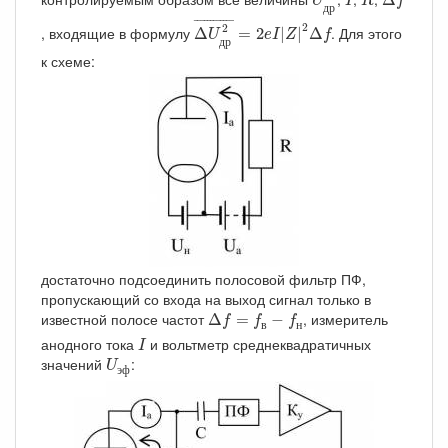
U
I
R
f
д
р
Δ
U
др
2
¯
=
2
e
I
|
Z
|
2
Δ
f
¯
¯¯¯¯¯¯¯¯¯¯
¯
2
2
, входящие в формулу
. Для этого
Δ
=
2
|
|
Δ
U
e
I
Z
f
д
р
к схеме:
достаточно подсоединить полосовой фильтр ПФ,
пропускающий со входа на выход сигнал только в
Δ
f
=
f
в
−
f
н
известной полосе частот
, измеритель
Δ
=
−
f
f
f
в
н
I
анодного тока
и вольтметр среднеквадратичных
I
U
эф
значений
:
U
э
ф