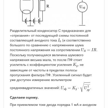
Разделительный конденсатор С предназначен для
«отрезания» от последующей схемы постоянной
I
0
составляющей анодного тока
(и соответственно
I
0
большого по сравнению с напряжением шума
U
R
=
I
R
постоянного напряжения на сопротивлении
.
=
U
I
R
R
Поскольку получающаяся величина шумового
напряжения весьма мала, то после ПФ стоит
K
y
усилитель с коэффициентом усиления
, не
K
y
зависящим от частоты в пределах полосы
пропускания фильтра ПФ. Усиленный сигнал будет
уже доступен измерению вольтметром
U
эф
=
K
y
⋅
U
др
2
¯
√
¯
¯¯¯¯¯¯
¯
2
среднеквадратичных значений:
.
=
⋅
U
K
U
э
ф
y
д
р
Сделаем оценку.
При приемлемом токе диода порядка 1 мА и анодном