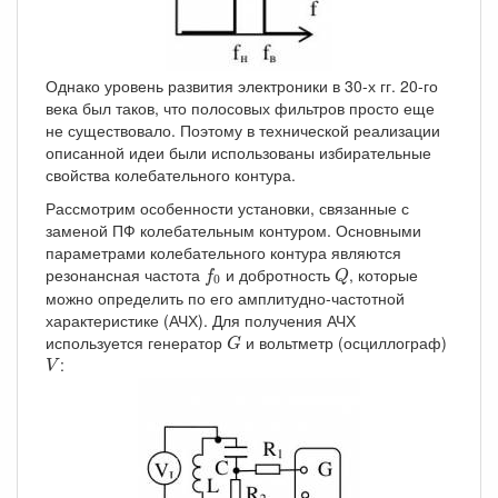
Однако уровень развития электроники в 30-х гг. 20-го
века был таков, что полосовых фильтров просто еще
не существовало. Поэтому в технической реализации
описанной идеи были использованы избирательные
свойства колебательного контура.
Рассмотрим особенности установки, связанные с
заменой ПФ колебательным контуром. Основными
параметрами колебательного контура являются
f
0
Q
резонансная частота
и добротность
, которые
f
Q
0
можно определить по его амплитудно-частотной
характеристике (АЧХ). Для получения АЧХ
G
используется генератор
и вольтметр (осциллограф)
G
V
:
V