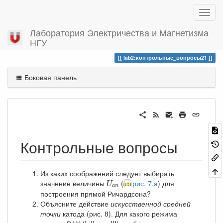
Лаборатория Электричества и Магнетизма
НГУ
Вы посетили
контрольные_вопросы21
lab2:контрольные_вопросы21
Боковая панель
Контрольные вопросы
Из каких соображений следует выбирать
U
a
n
значение величины
(
рис. 7,а
) для
U
a
n
построения прямой Ричардсона?
Объясните действие
искусственной средней
точки
катода (рис. 8). Для какого режима