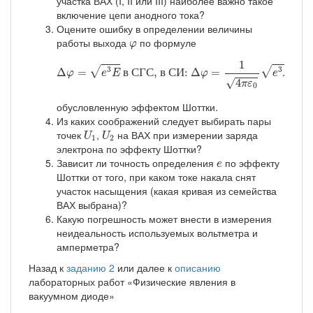
участка ВАХ (I, II или III) наиболее важно такое
включение цепи анодного тока?
Оцените ошибку в определении величины
φ
работы выхода
по формуле
φ
Δ
φ
=
e
3
E
в СГС, в СИ:
Δ
φ
=
1
4
π
ε
0
e
3
E
≈
3
,
1
3
3
√
√
Δ
=
в
С
Г
С
, 
в
С
И
: 
Δ
=
≈
3
φ
e
E
φ
e
E
4
√
π
ε
0
обусловленную эффектом Шоттки.
Из каких соображений следует выбирать пары
U
1
U
2
точек
,
на ВАХ при измерении заряда
U
U
1
2
электрона по эффекту Шоттки?
e
Зависит ли точность определения
по эффекту
e
Шоттки от того, при каком токе накала снят
участок насыщения (какая кривая из семейства
ВАХ выбрана)?
Какую погрешность может внести в измерения
неидеальность используемых вольтметра и
амперметра?
Назад к
заданию 2
или далее к
описанию
лабораторных работ «Физические явления в
вакуумном диоде»