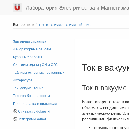
Лаборатория Электричества и Магнетизм
Вы посетили
ток_в_вакууме_вакуумный_диод
Заглавная страница
Лабораторные работы
Курсовые работы
Ток в ваку
Системы единиц СИ и СГС
Таблицы основных постоянных
Литература
Ток в вакууме
Тех. документация
Техника безопасности
Когда говорят о токе в 
Преподаватели практикума
объемах с введенными 
Синтаксис dokuwiki
электрическую цепь. Эл
различными физическим
Телеграмм канал
термоэлектронную