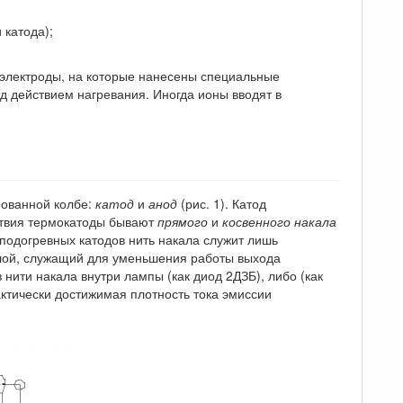
 катода);
т электроды, на которые нанесены специальные
од действием нагревания. Иногда ионы вводят в
рованной колбе:
катод
и
анод
(рис. 1). Катод
ствия термокатоды бывают
прямого
и
косвенного накала
подогревных катодов нить накала служит лишь
слой, служащий для уменьшения работы выхода
 нити накала внутри лампы (как диод 2ДЗБ), либо (как
актически достижимая плотность тока эмиссии