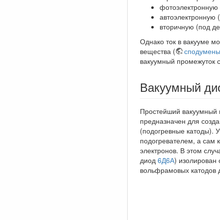
фотоэлектронную 
автоэлектронную (
вторичную (под д
Однако ток в вакууме м
вещества (
сподумен
вакуумный промежуток 
Вакуумный ди
Простейший вакуумный
предназначен для созда
(подогревные катоды). 
подогревателем, а сам 
электронов. В этом случ
диод
6Д6А
) изолирован 
вольфрамовых катодов д