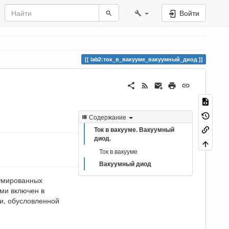
Войти
lab2:ток_в_вакууме_вакуумный_диод
Содержание
Ток в вакууме. Вакуумный
диод.
Ток в вакууме
Вакуумный диод
уумированных
ми включен в
ии, обусловленной