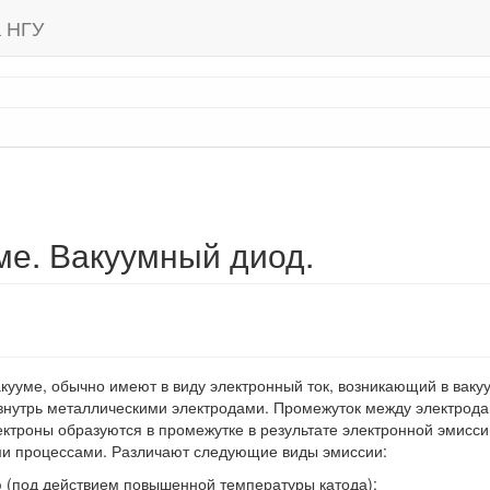
а НГУ
уме. Вакуумный диод.
вакууме, обычно имеют в виду электронный ток, возникающий в вак
внутрь металлическими электродами. Промежуток между электрода
ектроны образуются в промежутке в результате электронной эмисс
и процессами. Различают следующие виды эмиссии:
 (под действием повышенной температуры катода);