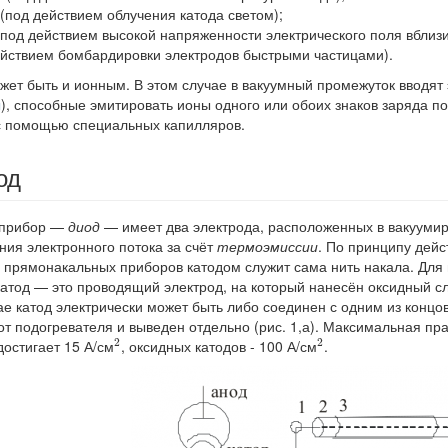
(под действием облучения катода светом);
под действием высокой напряженности электрического поля вблизи
ействием бомбардировки электродов быстрыми частицами).
ожет быть и ионным. В этом случае в вакуумный промежуток вводя
ы
), способные эмитировать ионы одного или обоих знаков заряда п
с помощью специальных капилляров.
од
 прибор —
диод
— имеет два электрода, расположенных в вакууми
ния электронного потока за счёт
термоэмиссии
. По принципу дей
У прямонакальных приборов катодом служит сама нить накала. Для 
катод — это проводящий электрод, на который нанесён оксидный 
ае катод электрически может быть либо соединен с одним из концов
от подогревателя и выведен отдельно (рис. 1,а). Максимальная пр
2
2
2
2
остигает 15 А/см
, оксидных катодов - 100 А/см
.