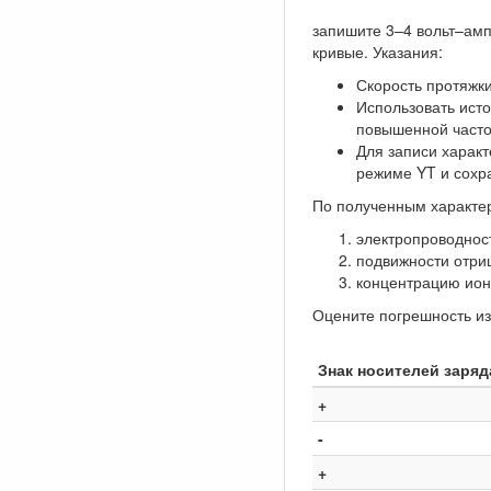
запишите 3–4 вольт–амп
кривые. Указания:
Скорость протяжк
Использовать ист
повышенной часто
Для записи харак
режиме YT и сохр
По полученным характе
электропроводнос
подвижности отри
концентрацию ио
Оцените погрешность из
Знак носителей заряд
+
-
+