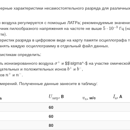
ерные характеристики несамостоятельного разряда для различных
и воздуха регулируется с помощью ЛАТРа; рекомендуемые значени
5
⋅
10
−
3
−
3
очник пилообразного напряжения на частоте не выше
Гц (н
5
⋅
10
те).
теристик разряда в цифровом виде на карту памяти осциллографа 
анять каждую осциллограмму в отдельный файл данных.
ристикам определить:
σ
+
+
ть ионизированного воздуха
и $$\sigma^-$ на участке омическо
σ
b
+
b
−
+
−
цательных и положительных ионов
и
,
b
b
n
+
n
−
+
−
нов
и
.
n
n
мерений. Полученные данные занесите в таблицу:
U
л
а
т
р
I
н
v
n
, B
, A
U
, м/с
I
а
v
л
а
т
р
н
n
60
60
80