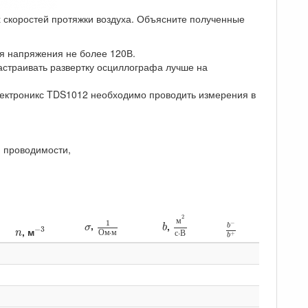
 скоростей протяжки воздуха. Объясните полученные
я напряжения не более 120В.
астраивать развертку осциллографа лучше на
тектроникс TDS1012 необходимо проводить измерения в
й проводимости,
м
2
с
⋅
В
1
О
м
⋅
м
b
−
b
+
b
2
м
σ
1
−
3
,
,
−
σ
b
b
n
−
3
, м
⋅
n
⋅
О
м
м
с
В
+
b