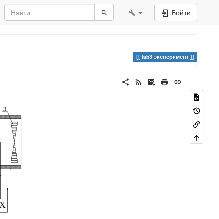
Войти
lab3:эксперимент