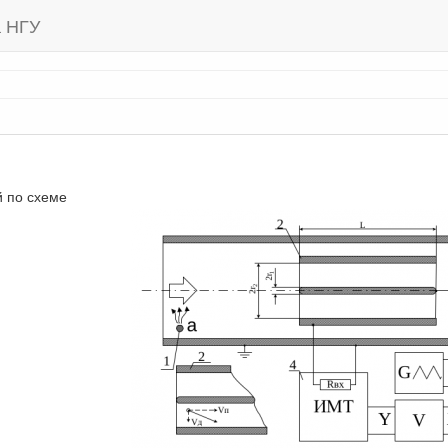
а НГУ
й по схеме