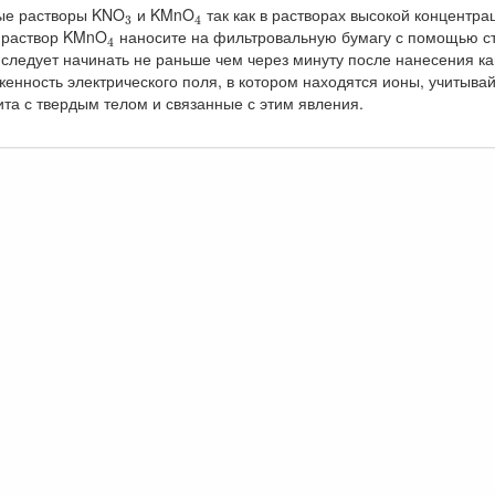
3
4
ые растворы KNO
и KMnO
так как в растворах высокой концентр
3
4
4
раствор KMnO
наносите на фильтровальную бумагу с помощью ст
4
следует начинать не раньше чем через минуту после нанесения ка
нность электрического поля, в котором находятся ионы, учитывай
ита с твердым телом и связанные с этим явления.