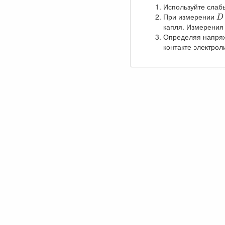
Используйте слаб
D
При измерении
D
капля. Измерения 
Определяя напряже
контакте электрол