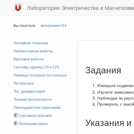
Лаборатория Электричества и Магнетизм
Вы посетили
эксперимент34
Заглавная страница
Лабораторные работы
Курсовые работы
Задания
Системы единиц СИ и СГС
Таблицы основных постоянных
Литература
Измерьте подвиж
Тех. документация
Изучите зависимос
Наблюдая за рас
Техника безопасности
Проверьте, с как
Преподаватели практикума
Синтаксис dokuwiki
Указания и
Телеграмм канал