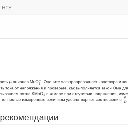
а НГУ
4
−
μ
−
ность
анионов MnO
. Оцените электропроводность раствора и к
μ
4
ть тока от напряжения и проверьте, как выполняется закон Ома дл
4
плыванием пятна KMnO
в камере при отсутствии напряжения, изм
4
μ
μ
ой точностью измеренные величины удовлетворяют соотношению
D
 рекомендации