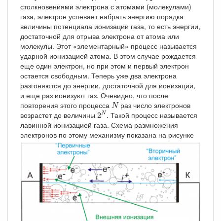
столкновениями электрона с атомами (молекулами)
газа, электрон успевает набрать энергию порядка
величины потенциала ионизации газа, то есть энергии,
достаточной для отрыва электрона от атома или
молекулы. Этот «элементарный» процесс называется
ударной ионизацией атома. В этом случае рождается
еще один электрон, но при этом и первый электрон
остается свободным. Теперь уже два электрона
разгоняются до энергии, достаточной для ионизации,
и еще раз ионизуют газ. Очевидно, что после
N
повторения этого процесса
раз число электронов
N
2
N
возрастет до величины
. Такой процесс называется
2
N
лавинной ионизацией газа. Схема размножения
электронов по этому механизму показана на рисунке