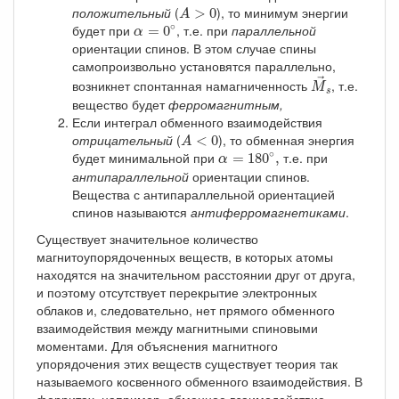
A
>
0
положительный
(
), то минимум энергии
>
0
A
α
=
0
∘
∘
будет при
, т.е. при
параллельной
=
0
α
ориентации спинов. В этом случае спины
самопроизвольно установятся параллельно,
M
→
s
→
возникнет спонтанная намагниченность
, т.е.
M
s
вещество будет
ферромагнитным,
Если интеграл обменного взаимодействия
A
<
0
отрицательный
(
), то обменная энергия
<
0
A
α
=
180
∘
,
∘
будет минимальной при
т.е. при
=
180
,
α
антипараллельной
ориентации спинов.
Вещества с антипараллельной ориентацией
спинов называются
антиферромагнетиками
.
Существует значительное количество
магнитоупорядоченных веществ, в которых атомы
находятся на значительном расстоянии друг от друга,
и поэтому отсутствует перекрытие электронных
облаков и, следовательно, нет прямого обменного
взаимодействия между магнитными спиновыми
моментами. Для объяснения магнитного
упорядочения этих веществ существует теория так
называемого косвенного обменного взаимодействия. В