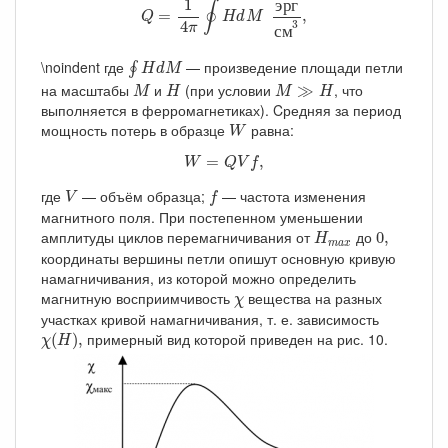
1
э
р
г
∮
=
,
Q
H
d
M
4
3
π
с
м
∮
H
d
M
\noindent где
— произведение площади петли
∮
H
d
M
M
H
M
≫
H
на масштабы
и
(при условии
, что
≫
M
H
M
H
выполняется в ферромагнетиках). Cредняя за период
W
мощность потерь в образце
равна:
W
W
=
Q
V
f
,
=
,
W
Q
V
f
V
f
где
— объём образца;
— частота изменения
V
f
магнитного поля. При постепенном уменьшении
H
m
a
x
0
,
амплитуды циклов перемагничивания от
до
0
,
H
m
a
x
координаты вершины петли опишут основную кривую
намагничивания, из которой можно определить
χ
магнитную восприимчивость
вещества на разных
χ
участках кривой намагничивания, т. е. зависимость
χ
(
H
)
,
примерный вид которой приведен на рис. 10.
(
)
,
χ
H