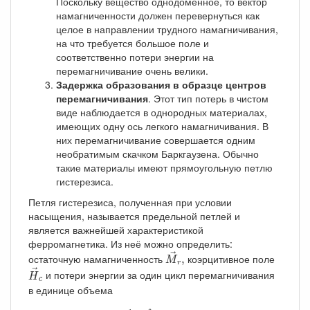
Поскольку вещество однодоменное, то вектор
намагниченности должен перевернуться как
целое в направлении трудного намагничивания,
на что требуется большое поле и
соответственно потери энергии на
перемагничивание очень велики.
Задержка образования в образце центров
перемагничивания
. Этот тип потерь в чистом
виде наблюдается в однородных материалах,
имеющих одну ось легкого намагничивания. В
них перемагничивание совершается одним
необратимым скачком Баркгаузена. Обычно
такие материалы имеют прямоугольную петлю
гистерезиса.
Петля гистерезиса, полученная при условии
насыщения, называется предельной петлей и
является важнейшей характеристикой
ферромагнетика. Из неё можно определить:
M
→
r
,
→
остаточную намагниченность
коэрцитивное поле
,
M
H
→
c
r
→
и потери энергии за один цикл перемагничивания
H
c
в единице объема
Q
=
1
4
π
∮
H
d
M
э
р
г
с
м
3
,