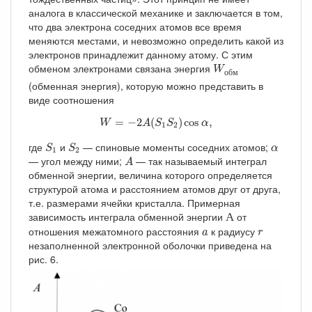
аналога в классической механике и заключается в том,
что два электрона соседних атомов все время
меняются местами, и невозможно определить какой из
электронов принадлежит данному атому. С этим
W
о
б
м
обменом электронами связана энергия
W
о
б
м
(обменная энергия), которую можно представить в
виде соотношения
W
=
−
2
A
(
S
1
S
2
)
cos
α
,
=
−
2
(
)
cos
,
W
A
S
S
α
1
2
S
1
S
2
α
где
и
— спиновые моменты соседних атомов;
S
S
α
1
2
A
— угол между ними;
— так называемый интеграл
A
обменной энергии, величина которого определяется
структурой атома и расстоянием атомов друг от друга,
т.е. размерами ячейки кристалла. Примерная
А
зависимость интеграла обменной энергии
от
А
a
r
отношения межатомного расстояния
к радиусу
a
r
незаполненной электронной оболочки приведена на
рис. 6.