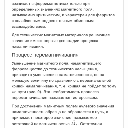
возникает в ферримагнетиках только при
определенных значениях магнитного поля,
называемых критическим, и характерен для ферритов
с ослабленным подрешеточным обменным
взаимодействием.
Для технических магнитных материалов решающее
значение имеют первые две стадии процесса
намагничивания.
Процесс перемагничивания
Уменьшение магнитного поля, намагнитившего
ферровещество до технического насыщения,
приводит к уменьшению намагниченности, но на
меньшую величину по сравнению с первоначальной
кривой намагничивания, т. е. кривая не пойдет по тому
же пути (рис. 9). Эта необратимость процесса
перемагничивания называется гистерезисом.
При достижении магнитным полем нулевого значения
намагниченность образца не обращается в нуль, а
принимает некоторое значение, называемое
M
→
r
.
→
остаточной намагниченностью
Остаточная
.
M
r