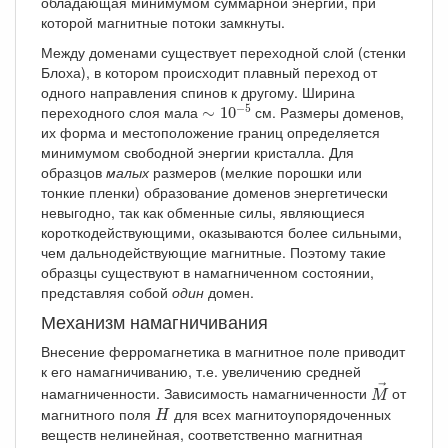
обладающая минимумом суммарной энергии, при
которой магнитные потоки замкнуты.
Между доменами существует переходной слой (стенки
Блоха), в котором происходит плавный переход от
одного направления спинов к другому. Ширина
∼
10
−
5
−
5
переходного слоя мала
см. Размеры доменов,
∼
10
их форма и местоположение границ определяется
минимумом свободной энергии кристалла. Для
образцов
малых
размеров (мелкие порошки или
тонкие пленки) образование доменов энергетически
невыгодно, так как обменные силы, являющиеся
короткодействующими, оказываются более сильными,
чем дальнодействующие магнитные. Поэтому такие
образцы существуют в намагниченном состоянии,
представляя собой
один
домен.
Механизм намагничивания
Внесение ферромагнетика в магнитное поле приводит
к его намагничиванию, т.е. увеличению средней
M
→
→
намагниченности. Зависимость намагниченности
от
M
H
магнитного поля
для всех магнитоупорядоченных
H
веществ нелинейная, соответственно магнитная