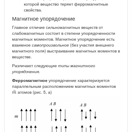
которой вещество теряет ферромагнитные
свойства.
Магнитное упорядочение
Главное отличие сильномагнитных веществ от
слабомагнитных состоит в степени упорядоченности
магнитных моментов. Магнитное упорядочение есть
взаимное
самопроизвольное
(без участия внешнего
магнитного поля) выстраивание магнитных моментов в
веществе.
Различают следующие
типы магнитного
упорядочения
.
Ферромагнитное
упорядочение характеризуется
параллельным расположением магнитных моментов
m
→
атомов (рис. 5, а)
→
m