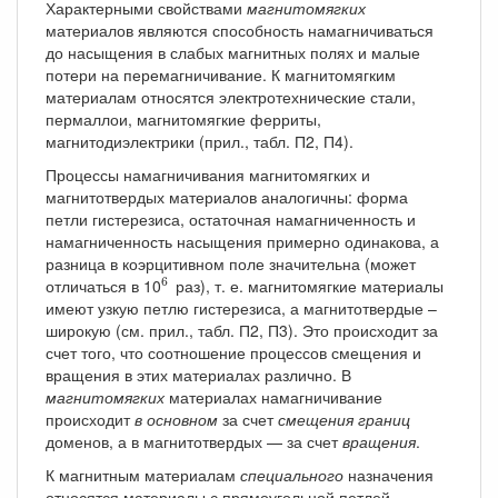
Характерными свойствами
магнитомягких
материалов являются способность намагничиваться
до насыщения в слабых магнитных полях и малые
потери на перемагничивание. К магнитомягким
материалам относятся электротехнические стали,
пермаллои, магнитомягкие ферриты,
магнитодиэлектрики (прил., табл. П2, П4).
Процессы намагничивания магнитомягких и
магнитотвердых материалов аналогичны: форма
петли гистерезиса, остаточная намагниченность и
намагниченность насыщения примерно одинакова, а
разница в коэрцитивном поле значительна (может
6
6
отличаться в 10
раз), т. е. магнитомягкие материалы
имеют узкую петлю гистерезиса, а магнитотвердые –
широкую (см. прил., табл. П2, П3). Это происходит за
счет того, что соотношение процессов смещения и
вращения в этих материалах различно. В
магнитомягких
материалах намагничивание
происходит
в основном
за счет
смещения границ
доменов, а в магнитотвердых — за счет
вращения
.
К магнитным материалам
специального
назначения
относятся материалы с прямоугольной петлей