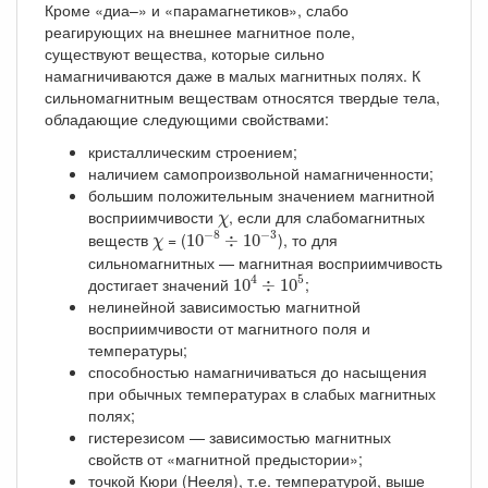
Кроме «диа–» и «парамагнетиков», слабо
реагирующих на внешнее магнитное поле,
существуют вещества, которые сильно
намагничиваются даже в малых магнитных полях. К
сильномагнитным веществам относятся твердые тела,
обладающие следующими свойствами:
кристаллическим строением;
наличием самопроизвольной намагниченности;
большим положительным значением магнитной
χ
восприимчивости
, если для слабомагнитных
χ
10
−
8
÷
10
−
3
χ
−
8
−
3
веществ
= (
), то для
10
÷
10
χ
сильномагнитных — магнитная восприимчивость
10
4
÷
10
5
4
5
достигает значений
;
10
÷
10
нелинейной зависимостью магнитной
восприимчивости от магнитного поля и
температуры;
способностью намагничиваться до насыщения
при обычных температурах в слабых магнитных
полях;
гистерезисом — зависимостью магнитных
свойств от «магнитной предыстории»;
точкой Кюри (Нееля), т.е. температурой, выше