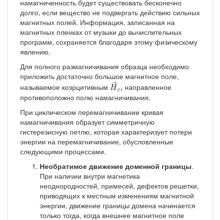
намагниченность будет существовать бесконечно
долго, если вещество не подвергать действию сильных
магнитных полей. Информация, записанная на
магнитных пленках от музыки до вычислительных
программ, сохраняется благодаря этому физическому
явлению.
Для полного размагничивания образца необходимо
приложить достаточно большое магнитное поле,
H
→
c
,
→
называемое коэрцитивным
направленное
,
H
c
противоположно полю намагничивания.
При циклическом перемагничивании кривая
намагничивания образует симметричную
гистерезисную петлю, которая характеризует потери
энергии на перемагничивание, обусловленные
следующими процессами.
Необратимое движение доменной границы
.
При наличии внутри магнетика
неоднородностей, примесей, дефектов решетки,
приводящих к местным изменениям магнитной
энергии, движение границы домена начинается
только тогда, когда внешнее магнитное поле