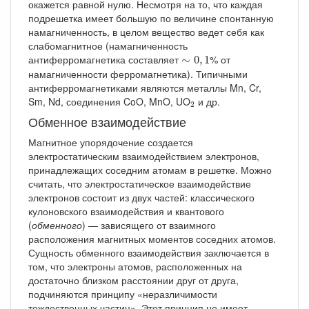
окажется равной нулю. Несмотря на то, что каждая
подрешетка имеет большую по величине спонтанную
намагниченность, в целом вещество ведет себя как
слабомагнитное (намагниченность
∼
0
,
1
антиферромагнетика составляет
% от
∼
0
,
1
намагниченности ферромагнетика). Типичными
антиферромагнетиками являются металлы Mn, Cr,
2
Sm, Nd, соединения CoO, MnO, UO
и др.
2
Обменное взаимодействие
Магнитное упорядочение создается
электростатическим взаимодействием электронов,
принадлежащих соседним атомам в решетке. Можно
считать, что электростатическое взаимодействие
электронов состоит из двух частей: классического
кулоновского взаимодействия и квантового
(
обменного
) — зависящего от взаимного
расположения магнитных моментов соседних атомов.
Сущность обменного взаимодействия заключается в
том, что электроны атомов, расположенных на
достаточно близком расстоянии друг от друга,
подчиняются принципу «неразличимости
тождественных частиц». Этот принцип не имеет