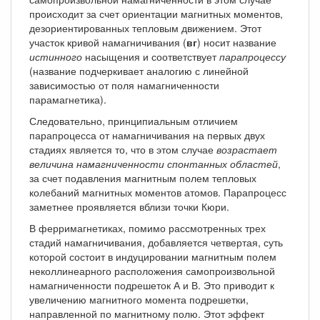
происходит за счет ориентации магнитных моментов,
дезориентированных тепловым движением. Этот
участок кривой намагничивания (
вг
) носит название
истинного
насыщения и соответствует
парапроцессу
(название подчеркивает аналогию с линейной
зависимостью от поля намагниченности
парамагнетика).
Следовательно, принципиальным отличием
парапроцесса от намагничивания на первых двух
стадиях является то, что в этом случае
возрастает
величина намагниченности спонтанных областей
,
за счет подавления магнитным полем тепловых
колебаний магнитных моментов атомов. Парапроцесс
заметнее проявляется вблизи точки Кюри.
В ферримагнетиках, помимо рассмотренных трех
стадий намагничивания, добавляется четвертая, суть
которой состоит в индуцировании магнитным полем
неколлинеарного расположения самопроизвольной
намагниченности подрешеток А и В. Это приводит к
увеличению магнитного момента подрешетки,
направленной по магнитному полю. Этот эффект