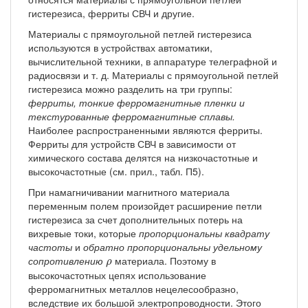
гистерезиса, ферриты СВЧ и другие.
Материалы с прямоугольной петлей гистерезиса
используются в устройствах автоматики,
вычислительной техники, в аппаратуре телеграфной и
радиосвязи и т. д. Материалы с прямоугольной петлей
гистерезиса можно разделить на три группы:
ферриты, тонкие ферромагнитные пленки и
текстурованные ферромагнитные сплавы.
Наиболее распространенными являются ферриты.
Ферриты для устройств СВЧ в зависимости от
химического состава делятся на низкочастотные и
высокочастотные (см. прил., табл. П5).
При намагничивании магнитного материала
переменным полем произойдет расширение петли
гистерезиса за счет дополнительных потерь на
вихревые токи, которые
пропорциональны квадрату
частоты
и
обратно пропорциональны удельному
ρ
сопротивлению
материала. Поэтому в
ρ
высокочастотных цепях использование
ферромагнитных металлов нецелесообразно,
вследствие их большой электропроводности. Этого