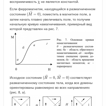
χ
восприимчивость
не является константой.
χ
Если ферромагнетик, находящийся в размагниченном
(
M
→
=
0
)
→
состоянии
, поместить в магнитное поле, а
(
=
0
)
M
затем начать плавно увеличивать поле, то получим
начальную кривую намагничивания, примерный вид
которой представлен на рис. 7.
(
H
→
=
0
,
M
→
=
0
)
→
→
Исходное состояние
соответствует
(
=
0
,
=
0
)
H
M
размагниченному состоянию тела, когда все домены
ориентированы равномерно во всех направлениях
(рис. 8, а).