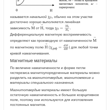
χ
0
,
называется
начальной
обычно на этом участке
,
χ
0
достаточно хорошо выполняется линейная
М
→
Н
→
,
χ
0
=
M
0
H
0
.
→
→
M
зависимость
от
тогда
0
М
Н
,
=
.
χ
0
H
0
Дифференциальную магнитную восприимчивость
М
→
→
определяют как производную от намагниченности
М
Н
→
χ
д
и
ф
=
d
M
d
H
→
d
M
по магнитному полю
(
) для любой точки
Н
=
χ
д
и
ф
d
H
кривой намагничивания.
Магнитные материалы
По величине намагниченности и форме петли
гистерезиса магнитоупорядоченные материалы можно
разделить на
магнитотвердые, магнитомягкие и
материалы специального назначения.
Магнитотвердые
материалы имеют большую
остаточную намагниченность и большое коэрцитивное
поле, поэтому они используются для изготовления
постоянных магнитов.