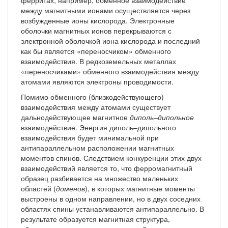
ферритах, например, обменное взаимодействие
между магнитными ионами осуществляется через
возбужденные ионы кислорода. Электронные
оболочки магнитных ионов перекрываются с
электронной оболочкой иона кислорода и последний
как бы является «переносчиком» обменного
взаимодействия. В редкоземельных металлах
«переносчиками» обменного взаимодействия между
атомами являются электроны проводимости.
Помимо обменного (близкодействующего)
взаимодействия между атомами существует
дальнодействующее магнитное
диполь–дипольное
взаимодействие. Энергия диполь–дипольного
взаимодействия будет минимальной при
антипараллельном расположении магнитных
моментов спинов. Следствием конкуренции этих двух
взаимодействий является то, что ферромагнитный
образец разбивается на множество маленьких
областей (
доменов
), в которых магнитные моменты
выстроены в одном направлении, но в двух соседних
областях спины устанавливаются антипараллельно. В
результате образуется магнитная структура,