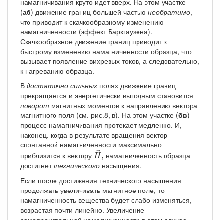
намагничивания круто идет вверх. На этом участке
(
аб
) движение границ большей частью
необратимо
,
что приводит к скачкообразному изменению
намагниченности (эффект Баркгаузена).
Скачкообразное движение границ приводит к
быстрому изменению намагниченности образца, что
вызывает появление вихревых токов, а следовательно,
к нагреванию образца.
В
достаточно сильных
полях движение границ
прекращается и энергетически выгодным становится
поворот
магнитных моментов к направлению вектора
магнитного поля (см. рис.8, в). На этом участке (
бв
)
процесс намагничивания протекает медленно. И,
наконец, когда в результате вращения вектор
спонтанной намагниченности максимально
H
→
,
→
приблизится к вектору
намагниченность образца
,
H
достигнет
технического
насыщения.
Если после достижения технического насыщения
продолжать увеличивать магнитное поле, то
намагниченность вещества будет слабо изменяться,
возрастая почти линейно. Увеличение
самопроизвольной намагниченности в этом случае