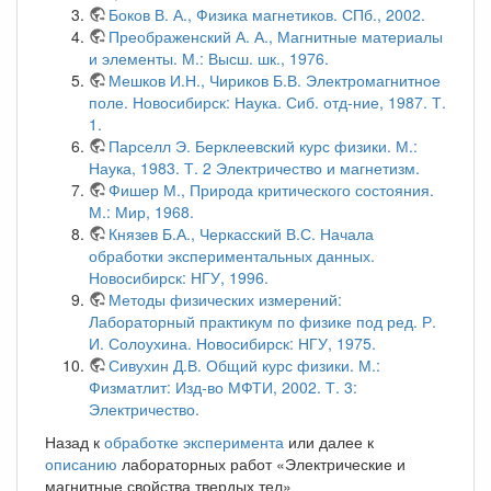
Боков В. А., Физика магнетиков. СПб., 2002.
Преображенский А. А., Магнитные материалы
и элементы. М.: Высш. шк., 1976.
Мешков И.Н., Чириков Б.В. Электромагнитное
поле. Новосибирск: Наука. Сиб. отд-ние, 1987. Т.
1.
Парселл Э. Берклеевский курс физики. М.:
Наука, 1983. Т. 2 Электричество и магнетизм.
Фишер М., Природа критического состояния.
М.: Мир, 1968.
Князев Б.А., Черкасский В.С. Начала
обработки экспериментальных данных.
Новосибирск: НГУ, 1996.
Методы физических измерений:
Лабораторный практикум по физике под ред. Р.
И. Солоухина. Новосибирск: НГУ, 1975.
Сивухин Д.В. Общий курс физики. М.:
Физматлит: Изд-во МФТИ, 2002. Т. 3:
Электричество.
Назад к
обработке эксперимента
или далее к
описанию
лабораторных работ «Электрические и
магнитные свойства твердых тел»