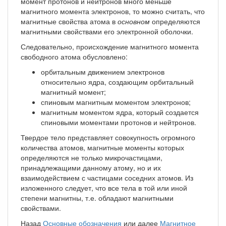
момент протонов и нейтронов много меньше
магнитного момента электронов, то можно считать, что
магнитные свойства атома в
основном
определяются
магнитными свойствами его электронной оболочки.
Следовательно, происхождение магнитного момента
свободного атома обусловлено:
орбитальным движением электронов
относительно ядра, создающим орбитальный
магнитный момент;
спиновым магнитным моментом электронов;
магнитным моментом ядра, который создается
спиновыми моментами протонов и нейтронов.
Твердое тело представляет совокупность огромного
количества атомов, магнитные моменты которых
определяются не только микрочастицами,
принадлежащими данному атому, но и их
взаимодействием с частицами соседних атомов. Из
изложенного следует, что все тела в той или иной
степени магнитны, т.е. обладают магнитными
свойствами.
Назад
Основные обозначения
или далее
Магнитное