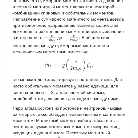
поэтому его суммарный момент количества движения
и полный магнитный момент являются некоторой
комбинацией спиновых и орбитальных моментов.
Направление суммарного магнитного момента
всегда
противоположно направлению момента количества
движения, а их отношение может принимать значения
−
e
m
e
c
e
2
m
e
c
.
в интервале от
до —
В общем виде
e
e
−
.
2
m
c
m
c
e
e
соотношение между суммарными магнитным и
механическим моментами имеет вид:
m
→
s
=
−
g
(
e
2
m
e
c
)
p
→
s
,
(
)
e
=
−
,
→
→
m
g
p
s
2
s
m
c
e
g
где множитель
характеризует состояние атома. Для
g
g
чисто орбитальных моментов
равно единице, для
g
чисто спиновых — 2, а для сложной системы,
g
подобной атому, значение
находится между ними.
g
Ядро атома состоит из протонов и нейтронов, каждый
их которых также обладает механическим и магнитным
моментом. Магнитный момент любого атома есть
векторная сумма магнитных моментов микрочастиц,
входящих в данный атом. Поскольку магнитный