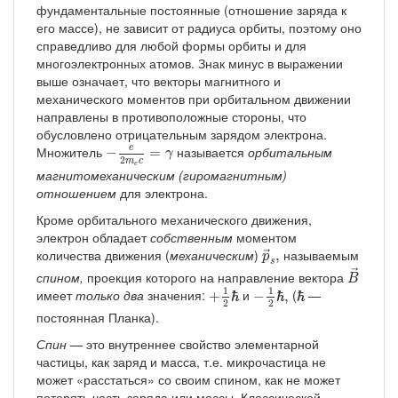
фундаментальные постоянные (отношение заряда к
его массе), не зависит от радиуса орбиты, поэтому оно
справедливо для любой формы орбиты и для
многоэлектронных атомов. Знак минус в выражении
выше означает, что векторы магнитного и
механического моментов при орбитальном движении
направлены в противоположные стороны, что
обусловлено отрицательным зарядом электрона.
−
e
2
m
e
c
=
γ
Множитель
называется
орбитальным
e
−
=
γ
2
m
c
e
магнитомеханическим (гиромагнитным)
отношением
для электрона.
Кроме орбитального механического движения,
электрон обладает
собственным
моментом
p
→
s
,
количества движения (
механическим
)
называемым
,
→
p
B
→
s
→
спином,
проекция которого на направление вектора
B
+
1
2
ℏ
−
1
2
ℏ
,
ℏ
1
1
имеет
только два
значения:
и
(
—
+
ℏ
−
ℏ
,
ℏ
2
2
постоянная Планка).
Спин
— это внутреннее свойство элементарной
частицы, как заряд и масса, т.е. микрочастица не
может «расстаться» со своим спином, как не может
потерять часть заряда или массы. Классической