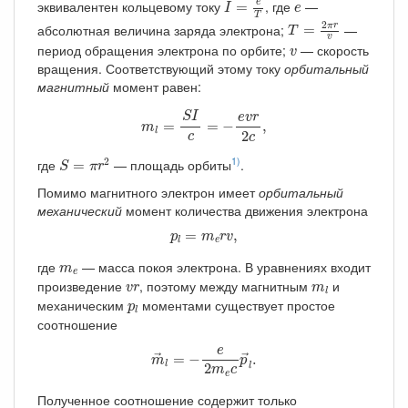
I
=
e
T
e
эквивалентен кольцевому току
, где
—
e
=
I
e
T
=
2
π
r
v
T
2
абсолютная величина заряда электрона;
—
π
r
=
T
v
v
период обращения электрона по орбите;
— скорость
v
вращения. Соответствующий этому току
орбитальный
магнитный
момент равен:
m
l
=
S
I
c
=
−
e
v
r
2
c
,
S
I
e
v
r
=
=
−
,
m
l
2
c
c
S
=
π
r
2
1)
2
где
— площадь орбиты
.
=
S
π
r
Помимо магнитного электрон имеет
орбитальный
механический
момент количества движения электрона
p
l
=
m
e
r
v
,
=
,
p
m
r
v
e
l
m
e
где
— масса покоя электрона. В уравнениях входит
m
e
v
r
m
l
произведение
, поэтому между магнитным
и
v
r
m
l
p
l
механическим
моментами существует простое
p
l
соотношение
m
→
l
=
−
e
2
m
e
c
p
→
l
.
e
=
−
.
→
→
m
p
l
2
l
m
c
e
Полученное соотношение содержит только