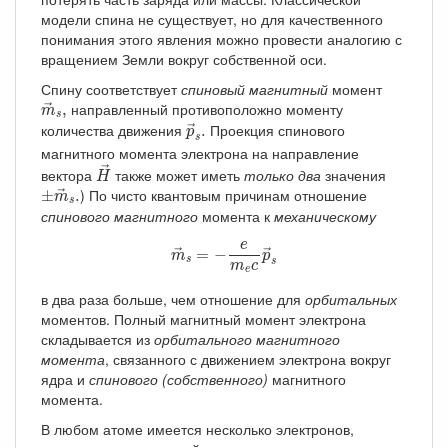
модели спина не существует, но для качественного
понимания этого явления можно провести аналогию с
вращением Земли вокруг собственной оси.
Спину соответствует
спиновый магнитный
момент
m
→
s
,
направленный противоположно моменту
,
→
m
s
p
→
s
.
количества движения
Проекция спинового
.
→
p
s
магнитного момента электрона на направление
H
→
→
вектора
также может иметь
только два
значения
H
±
m
→
s
.
) По чисто квантовым причинам отношение
±
.
→
m
s
спинового магнитного
момента к
механическому
m
→
s
=
−
e
m
e
c
p
→
s
e
=
−
→
→
m
p
s
s
m
c
e
в два раза больше, чем отношение для
орбитальных
моментов. Полный магнитный момент электрона
складывается из
орбитального магнитного
момента
, связанного с движением электрона вокруг
ядра и
спинового (собственного)
магнитного
момента.
В любом атоме имеется несколько электронов,