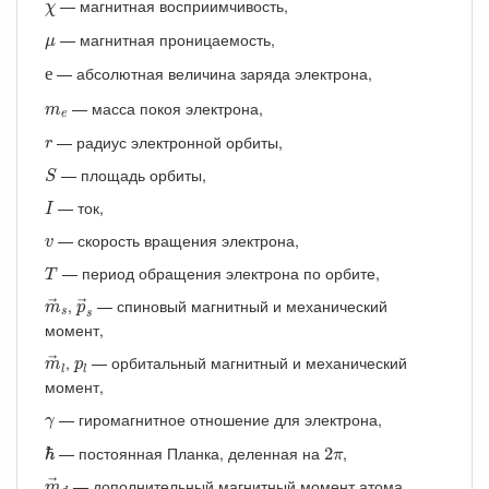
χ
— магнитная восприимчивость,
χ
μ
— магнитная проницаемость,
μ
е
— абсолютная величина заряда электрона,
е
m
e
— масса покоя электрона,
m
e
r
— радиус электронной орбиты,
r
S
— площадь орбиты,
S
I
— ток,
I
v
— скорость вращения электрона,
v
T
— период обращения электрона по орбите,
T
m
→
p
s
→
s
,
— спиновый магнитный и механический
→
→
m
p
s
s
момент,
m
→
l
p
l
,
— орбитальный магнитный и механический
→
m
p
l
l
момент,
γ
— гиромагнитное отношение для электрона,
γ
ℏ
2
π
— постоянная Планка, деленная на
,
ℏ
2
π
m
→
d
— дополнительный магнитный момент атома,
→
m