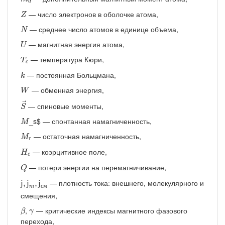
d
Z
— число электронов в оболочке атома,
Z
N
— среднее число атомов в единице объема,
N
U
— магнитная энергия атома,
U
T
c
— температура Кюри,
T
c
k
— постоянная Больцмана,
k
W
— обменная энергия,
W
S
→
→
— спиновые моменты,
S
M
_s$ — спонтанная намагниченность,
M
M
r
— остаточная намагниченность,
M
r
H
c
— коэрцитивное поле,
H
c
Q
— потери энергии на перемагничивание,
Q
ј
,
ј
m
,
ј
с
м
— плотность тока: внешнего, молекулярного и
ј
,
ј
,
ј
с
м
m
смещения,
β
γ
,
— критические индексы магнитного фазового
β
γ
перехода,