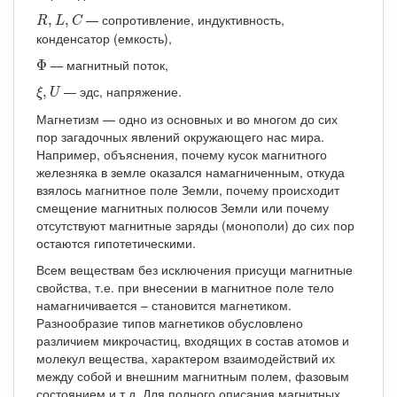
R
,
L
,
C
— сопротивление, индуктивность,
,
,
R
L
C
конденсатор (емкость),
Φ
— магнитный поток,
Φ
ξ
,
U
— эдс, напряжение.
,
ξ
U
Магнетизм — одно из основных и во многом до сих
пор загадочных явлений окружающего нас мира.
Например, объяснения, почему кусок магнитного
железняка в земле оказался намагниченным, откуда
взялось магнитное поле Земли, почему происходит
смещение магнитных полюсов Земли или почему
отсутствуют магнитные заряды (монополи) до сих пор
остаются гипотетическими.
Всем веществам без исключения присущи магнитные
свойства, т.е. при внесении в магнитное поле тело
намагничивается – становится магнетиком.
Разнообразие типов магнетиков обусловлено
различием микрочастиц, входящих в состав атомов и
молекул вещества, характером взаимодействий их
между собой и внешним магнитным полем, фазовым
состоянием и т.д. Для полного описания магнитных