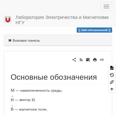
Лаборатория Электричества и Магнетизма
НГУ
Вы посетили
обозначения2
lab4:обозначения2
Боковая панель
Основные обозначения
М
— намагниченность среды,
М
Н
→
Н
→
— вектор
,
Н
Н
В
→
→
— магнитное поле,
В