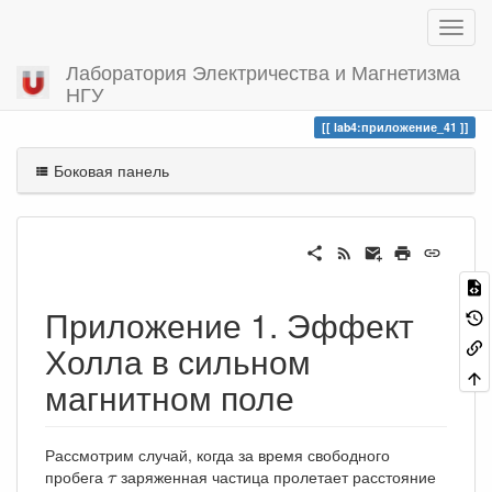
Лаборатория Электричества и Магнетизма
НГУ
Вы посетили
приложение_41
lab4:приложение_41
Боковая панель
Приложение 1. Эффект
Холла в сильном
магнитном поле
Рассмотрим случай, когда за время свободного
τ
пробега
заряженная частица пролетает расстояние
τ