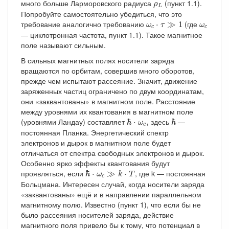
ρ
L
много больше Ларморовского радиуса
(пункт 1.1).
ρ
L
Попробуйте самостоятельно убедиться, что это
ω
c
⋅
τ
≫
1
ω
c
требование аналогично требованию
(где
⋅
≫
1
ω
τ
ω
c
c
— циклотронная частота, пункт 1.1). Такое магнитное
поле называют сильным.
В сильных магнитных полях носители заряда
вращаются по орбитам, совершив много оборотов,
прежде чем испытают рассеяние. Значит, движение
заряженных частиц ограничено по двум координатам,
они «заквантованы» в магнитном поле. Расстояние
между уровнями их квантования в магнитном поле
ℏ
⋅
ω
c
,
ℏ
(уровнями Ландау) составляет
здесь
—
ℏ
⋅
,
ℏ
ω
c
постоянная Планка. Энергетический спектр
электронов и дырок в магнитном поле будет
отличаться от спектра свободных электронов и дырок.
Особенно ярко эффекты квантования будут
ℏ
⋅
ω
c
≫
k
⋅
T
проявляться, если
, где k — постоянная
ℏ
⋅
≫
⋅
ω
k
T
c
Больцмана. Интересен случай, когда носители заряда
«заквантованы» ещё и в направлении параллельном
магнитному полю. Известно (пункт 1), что если бы не
было рассеяния носителей заряда, действие
магнитного поля привело бы к тому, что потенциал в