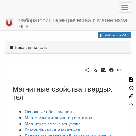
Лаборатория Электричества и Магнетизма
НГУ
Вы посетили
теория44
lab4:теория44
Боковая панель
Магнитные свойства твердых
тел
Основные обозначения
Магнетизм микрочастиц и атомов
Магнитное поле в веществе
Классификация магнетиков
Поведение спонтанной намагниченности и