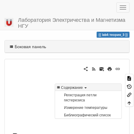
Лаборатория Электричества и Магнетизма
НГУ
Вы посетили
теория_3
lab4:теория_3
Боковая панель
Содержание
Регистрация петли
гистерезиса
Измерение температуры
Библиографический список