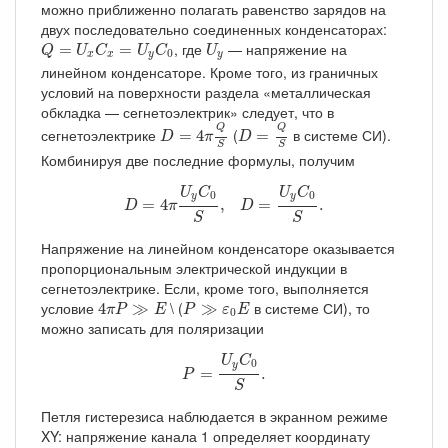
можно приближенно полагать равенство зарядов на
двух последовательно соединенных конденсаторах:
Q
=
U
x
C
x
=
U
y
C
0
U
y
, где
— напряжение на
=
=
Q
U
C
U
C
U
0
x
x
y
y
линейном конденсаторе. Кроме того, из граничных
условий на поверхности раздела «металлическая
обкладка — сегнетоэлектрик» следует, что в
D
=
4
π
Q
S
D
=
Q
S
Q
Q
сегнетоэлектрике
(
в системе СИ).
=
4
=
D
π
D
S
S
Комбинируя две последние формулы, получим
D
=
4
π
U
y
C
0
S
,
D
=
U
y
C
0
S
.
U
C
U
C
0
0
y
y
=
4
,
=
.
D
π
D
S
S
Напряжение на линейном конденсаторе оказывается
пропорциональным электрической индукции в
сегнетоэлектрике. Если, кроме того, выполняется
4
π
P
≫
E
P
≫
ε
0
E
условие
\ (
в системе СИ), то
4
≫
≫
π
P
E
P
ε
E
0
можно записать для поляризации
P
=
U
y
C
0
S
.
U
C
0
y
=
.
P
S
Петля гистерезиса наблюдается в экранном режиме
XY: напряжение канала 1 определяет координату