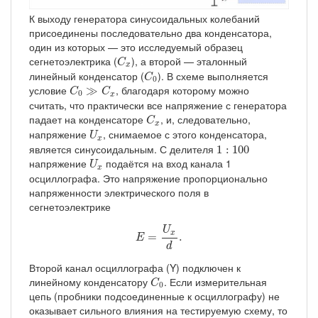
К выходу генератора синусоидальных колебаний
присоединены последовательно два конденсатора,
один из которых — это исследуемый образец
C
x
сегнетоэлектрика (
), а второй — эталонный
C
x
C
0
линейный конденсатор (
). В схеме выполняется
C
0
C
0
≫
C
x
условие
, благодаря которому можно
≫
C
C
0
x
считать, что практически все напряжение с генератора
C
x
падает на конденсаторе
, и, следовательно,
C
x
U
x
напряжение
, снимаемое с этого конденсатора,
U
x
1
:
100
является синусоидальным. С делителя
1
:
100
U
x
напряжение
подаётся на вход канала 1
U
x
осциллографа. Это напряжение пропорционально
напряженности электрического поля в
сегнетоэлектрике
E
=
U
x
d
.
U
x
=
.
E
d
Второй канал осциллографа (Y) подключен к
C
0
линейному конденсатору
. Если измерительная
C
0
цепь (пробники подсоединенные к осциллографу) не
оказывает сильного влияния на тестируемую схему, то