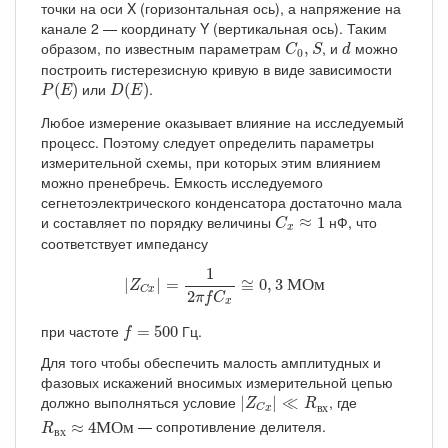
точки на оси X (горизонтальная ось), а напряжение на
канале 2 — координату Y (вертикальная ось). Таким
C
0
,
S
d
образом, по известным параметрам
, и
можно
,
C
S
d
0
построить гистерезисную кривую в виде зависимости
P
(
E
)
D
(
E
)
или
.
(
)
(
)
P
E
D
E
Любое измерение оказывает влияние на исследуемый
процесс. Поэтому следует определить параметры
измерительной схемы, при которых этим влиянием
можно пренебречь. Емкость исследуемого
сегнетоэлектрического конденсатора достаточно мала
C
x
≈
1
и составляет по порядку величины
нФ, что
≈
1
C
x
соответствует импедансу
|
Z
C
x
|
=
1
2
π
f
C
x
≅
0
,
3
МОм
1
|
|
=
≅
0
,
3
М
О
м
Z
C
x
2
π
f
C
x
f
=
500
при частоте
Гц.
=
500
f
Для того чтобы обеспечить малость амплитудных и
фазовых искажений вносимых измерительной цепью
|
Z
C
x
|
≪
R
в
х
должно выполняться условие
, где
|
|
≪
Z
R
в
х
C
x
R
в
х
≈
4
М
О
м
— сопротивление делителя.
≈
4
М
О
м
R
в
х