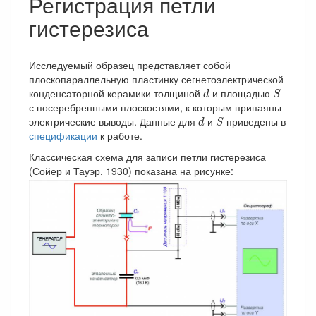
Регистрация петли
гистерезиса
Исследуемый образец представляет собой
плоскопараллельную пластинку сегнетоэлектрической
d
S
конденсаторной керамики толщиной
и площадью
d
S
с посеребренными плоскостями, к которым припаяны
d
S
электрические выводы. Данные для
и
приведены в
d
S
спецификации
к работе.
Классическая схема для записи петли гистерезиса
(Сойер и Тауэр, 1930) показана на рисунке: