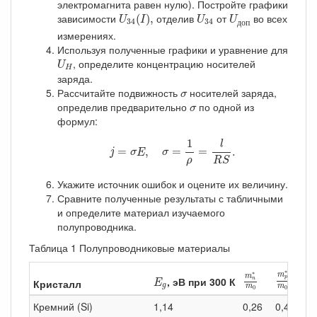
электромагнита равен нулю). Постройте графики
U
34
(
I
)
,
U
34
U
д
о
п
зависимости
отделив
от
во всех
(
)
,
U
I
U
U
34
34
д
о
п
измерениях.
Используя полученные графики и уравнение для
U
H
, определите концентрацию носителей
U
H
заряда.
σ
Рассчитайте подвижность
носителей заряда,
σ
σ
определив предварительно
по одной из
σ
формул:
j
=
σ
E
,
σ
=
1
ρ
=
l
R
S
.
1
l
=
,
=
=
.
j
σ
E
σ
ρ
R
S
Укажите источник ошибок и оцените их величину.
Сравните полученные результаты с табличными
и определите материал изучаемого
полупроводника.
Таблица 1 Полупроводниковые материалы
m
p
∗
m
0
m
n
∗
m
0
∗
E
g
∗
По
m
m
p
, эВ при 300 К
n
Кристалл
E
g
m
m
0
0
Кремний (Si)
1,14
0,26
0,49
13