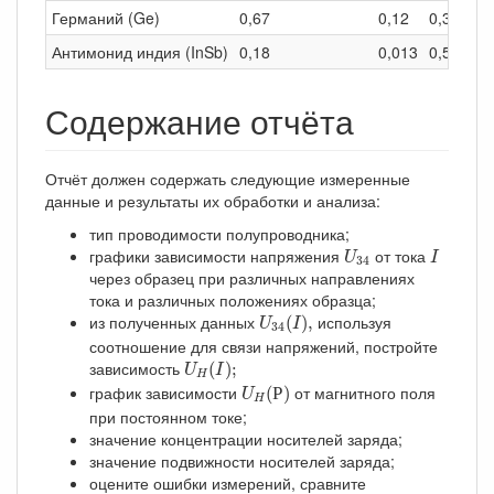
Германий (Ge)
0,67
0,12
0,3
39
Антимонид индия (InSb)
0,18
0,013
0,5
77
Содержание отчёта
Отчёт должен содержать следующие измеренные
данные и результаты их обработки и анализа:
тип проводимости полупроводника;
U
34
I
графики зависимости напряжения
от тока
U
I
34
через образец при различных направлениях
тока и различных положениях образца;
U
34
(
I
)
,
из полученных данных
используя
(
)
,
U
I
34
соотношение для связи напряжений, постройте
U
H
(
I
)
;
зависимость
(
)
;
U
I
H
U
H
(
Р
)
график зависимости
от магнитного поля
(
Р
)
U
H
при постоянном токе;
значение концентрации носителей заряда;
значение подвижности носителей заряда;
оцените ошибки измерений, сравните