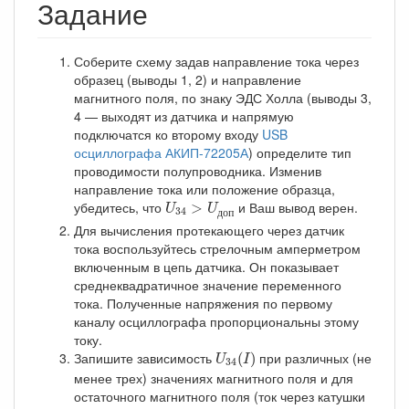
Задание
Соберите схему задав направление тока через
образец (выводы 1, 2) и направление
магнитного поля, по знаку ЭДС Холла (выводы 3,
4 — выходят из датчика и напрямую
подключатся ко второму входу
USB
осциллографа АКИП-72205А
) определите тип
проводимости полупроводника. Изменив
направление тока или положение образца,
U
34
>
U
д
о
п
убедитесь, что
и Ваш вывод верен.
>
U
U
34
д
о
п
Для вычисления протекающего через датчик
тока воспользуйтесь стрелочным амперметром
включенным в цепь датчика. Он показывает
среднеквадратичное значение переменного
тока. Полученные напряжения по первому
каналу осциллографа пропорциональны этому
току.
U
34
(
I
)
Запишите зависимость
при различных (не
(
)
U
I
34
менее трех) значениях магнитного поля и для
остаточного магнитного поля (ток через катушки