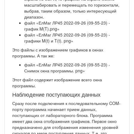
масштабировать и перемещать по горизонтали,
выбрав, таким образом, только интересующий
диапазон.
файл «ЕлМаг ЛР45 2022-09-26 (09-55-23) -
график M(T).png»
файл «ЕлМаг ЛР45 2022-09-26 (09-55-23) -
графики M(t) и T(t). png»
Это файлы с изображением графиков в окнах
программы. А так же:
файл «ЕлМаг ЛР45 2022-09-26 (09-55-23) -
Снимок окна программы. png»
Этот файл содержит изображение всего окна
программы.
Наблюдение поступающих данных
Сразу после подключения к последовательному COM-
порту программа начинает прием данных,
поступающих от лабораторного блока. Программа
имеет два окна отображения графиков. Первое окно
предназначено для отображения изменения уровней
сигналов по мере поступления данных. Т.е. это