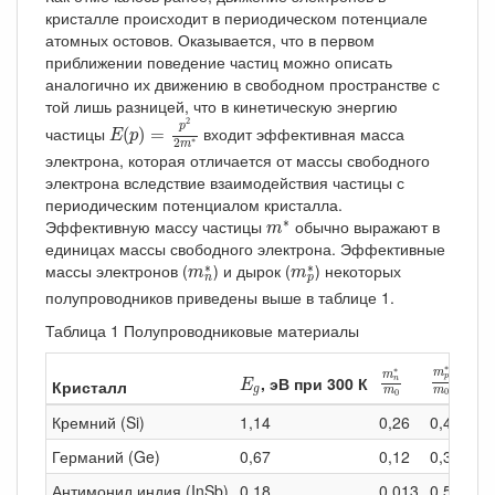
кристалле происходит в периодическом потенциале
атомных остовов. Оказывается, что в первом
приближении поведение частиц можно описать
аналогично их движению в свободном пространстве с
той лишь разницей, что в кинетическую энергию
E
(
p
)
=
p
2
2
m
∗
2
p
частицы
входит эффективная масса
(
)
=
E
p
2
∗
m
электрона, которая отличается от массы свободного
электрона вследствие взаимодействия частицы с
периодическим потенциалом кристалла.
m
∗
∗
Эффективную массу частицы
обычно выражают в
m
единицах массы свободного электрона. Эффективные
m
n
∗
m
p
∗
массы электронов (
) и дырок (
) некоторых
∗
∗
m
m
n
p
полупроводников приведены выше в таблице 1.
Таблица 1 Полупроводниковые материалы
m
p
∗
m
0
m
n
∗
m
0
∗
E
g
∗
По
m
m
p
, эВ при 300 К
n
Кристалл
E
g
m
m
0
0
Кремний (Si)
1,14
0,26
0,49
13
Германий (Ge)
0,67
0,12
0,3
39
Антимонид индия (InSb)
0,18
0,013
0,5
77