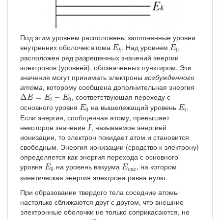
Под этим уровнем расположены заполненные уровни
E
k
E
0
внутренних оболочек атома
. Над уровнем
E
E
0
k
расположен ряд разрешенных значений энергии
электронов (уровней), обозначенных пунктиром. Эти
значения могут принимать электроны
возбужденного
атома
, которому сообщена дополнительная энергия
Δ
E
=
E
i
−
E
0
, соответствующая переходу с
Δ
=
−
E
E
E
0
i
E
0
E
i
основного уровня
на вышележащий уровень
.
E
E
0
i
Если энергия, сообщенная атому, превышает
I
некоторое значение
, называемое энергией
I
ионизации, то электрон покидает атом и становится
свободным. Энергия ионизации (сродство к электрону)
определяется как энергия перехода с основного
E
0
E
v
a
c
уровня
на уровень вакуума
, на котором
E
E
0
v
a
c
кинетическая энергия электрона равна нулю.
При образовании твердого тела соседние атомы
настолько сближаются друг с другом, что внешние
электронные оболочки не только соприкасаются, но