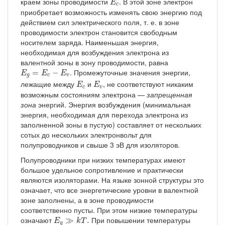
краем зоны проводимости
. В этой зоне электрон
E
c
приобретает возможность изменять свою энергию под
действием сил электрического поля, т. е. в зоне
проводимости электрон становится свободным
носителем заряда. Наименьшая энергия,
необходимая для возбуждения электрона из
валентной зоны в зону проводимости, равна
E
g
=
E
c
−
E
v
. Промежуточные значения энергии,
=
−
E
E
E
g
c
v
E
c
E
v
лежащие между
и
, не соответствуют никаким
E
E
c
v
возможным состояниям электрона —
запрещенная
зона
энергий. Энергия возбуждения (минимальная
энергия, необходимая для перехода электрона из
заполненной зоны в пустую) составляет от нескольких
сотых до нескольких электронвольт для
полупроводников и свыше 3 эВ для изоляторов.
Полупроводники при низких температурах имеют
большое удельное сопротивление и практически
являются изоляторами. На языке зонной структуры это
означает, что все энергетические уровни в валентной
зоне заполнены, а в зоне проводимости
соответственно пусты. При этом низкие температуры
E
g
≫
k
T
.
означают
При повышении температуры
≫
.
E
k
T
g