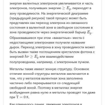
энергия валентных электронов увеличивается и часть
≥
E
g
электронов, получивших энергию
, переходят в
≥
E
g
зону проводимости. На энергетической диаграмме
(предыдущий рисунок) такой процесс может быть
представлен как переход электрона из связанного
состояния в валентной зоне в свободное состояние в
E
g
зоне проводимости через энергетический барьер
.
E
g
Образовавшиеся при этом «вакантные» места c
недостающими электронами получили название
дырок. Переход электрона в зону проводимости может
быть вызван также поглощением кристаллом фотона с
h
ν
≥
E
g
энергией
или взаимодействием
≥
h
ν
E
g
полупроводника, например, с электронным пучком.
Металлы также имеют зонную структуру. Основное
отличие зонной структуры металлов заключается в
том, что у металлов валентная зона заполнена
частично либо перекрывается со следующей
свободной зоной. Поэтому в металлах энергия
возбуждения равна нулю и металлы проводят ток даже
Т
=
0
при
К.
Т
=
0
Как отмечалось ранее, движение электронов в