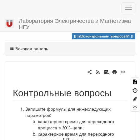
Лаборатория Электричества и Магнетизма
НГУ
Вы посетили
контрольные_вопросы51
lab5:контрольные_вопросы51
Боковая панель
Контрольные вопросы
Запишите формулы для нижеследующих
параметров:
характерное время для переходного
R
C
процесса в
–цепи;
R
C
характерное время для переходного
L
R
процесса в
–цепи;