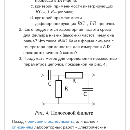
L
R
критерий применимости интегрирующих
R
C
L
R
–,
–цепочек;
R
C
L
R
критерий применимости
R
C
L
R
дифференцирующих
–,
–цепочек.
R
C
L
R
Как определяется характерная частота среза
для фильтра низких (высоких) частот, чему она
равна? Что такое АЧХ? Какая форма сигнала с
генератора применяется для измерения АЧХ
электротехнической схемы?
Придумать метод для определения неизвестных
параметров цепочки, показанной на рис. 4.
Назад к
описанию эксперимента
или далее к
описаниям
лабораторных работ «Электрические