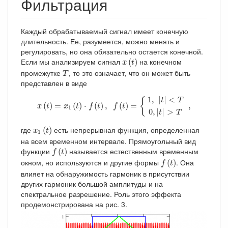
Фильтрация
Каждый обрабатываемый сигнал имеет конечную
длительность. Ее, разумеется, можно менять и
регулировать, но она обязательно остается конечной.
x
(
t
)
Если мы анализируем сигнал
на конечном
(
)
x
t
T
промежутке
, то это означает, что он может быть
T
представлен в виде
x
(
t
)
=
x
1
(
t
)
⋅
f
(
t
)
,
f
(
t
)
=
{
1
,
|
t
|
<
T
0
,
|
t
|
>
T
,
1
,
|
|
<
{
t
T
(
)
=
(
)
⋅
(
)
,
(
)
=
,
x
t
x
t
f
t
f
t
1
0
,
|
|
>
t
T
x
1
(
t
)
где
есть непрерывная функция, определенная
(
)
x
t
1
на всем временном интервале. Прямоугольный вид
f
(
t
)
функции
называется естественным временным
(
)
f
t
f
(
t
)
окном, но используются и другие формы
. Она
(
)
f
t
влияет на обнаружимость гармоник в присутствии
других гармоник большой амплитуды и на
спектральное разрешение. Роль этого эффекта
продемонстрирована на рис. 3.