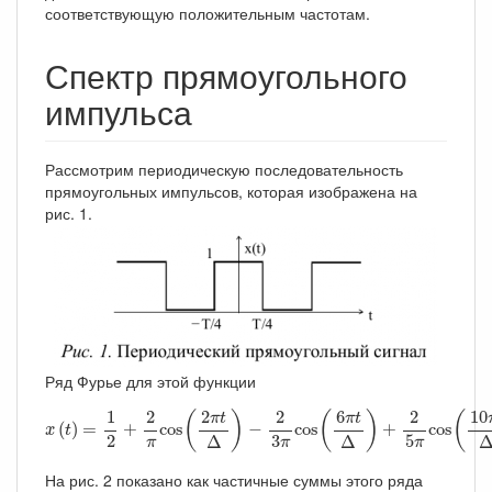
соответствующую положительным частотам.
Спектр прямоугольного
импульса
Рассмотрим периодическую последовательность
прямоугольных импульсов, которая изображена на
рис. 1.
Ряд Фурье для этой функции
x
(
t
)
=
1
2
+
2
π
cos
(
2
π
t
Δ
)
−
2
3
π
cos
(
6
π
t
Δ
)
+
2
5
π
cos
(
10
π
t
1
2
2
2
2
6
10
(
)
(
)
(
π
t
π
t
(
)
=
+
cos
−
cos
+
cos
x
t
2
3
5
Δ
Δ
π
π
π
На рис. 2 показано как частичные суммы этого ряда