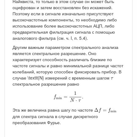
Найквиста, то только в этом случае он может быть
оцифрован и затем восстановлен без искажений.
Поэтому если в сигнале изначально присутствуют
высокочастотные компоненты, то необходимо либо
использование более высокочастотных АЦП, либо
предварительная фильтрация сигнала с помощью
аналогового фильтра (см. ч. I, п. 5.4).
Другим важным параметром спектрального анализа
является спектральное разрешение. Оно
характеризует способность различать близкие по
частоте сигналы и равно минимальной разнице частот
колебаний, которую способен фиксировать прибор. В
τ
случае \textit{N} измерений с временным шагом
τ
спектральное разрешение равно
f
min
=
1
N
⋅
τ
.
1
=
.
f
min
⋅
N
τ
Δ
f
=
f
min
Эта же величина равна шагу по частоте
Δ
=
f
f
min
для спектра сигнала в случае дискретного
преобразования Фурье.