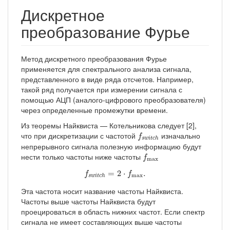
Дискретное
преобразование Фурье
Метод дискретного преобразования Фурье
применяется для спектрального анализа сигнала,
представленного в виде ряда отсчетов. Например,
такой ряд получается при измерении сигнала с
помощью АЦП (аналого-цифрового преобразователя)
через определенные промежутки времени.
Из теоремы Найквиста — Котельникова следует [2],
f
s
w
i
t
c
h
что при дискретизации с частотой
изначально
f
s
w
i
t
c
h
непрерывного сигнала полезную информацию будут
f
max
нести только частоты ниже частоты
f
max
f
s
w
i
t
c
h
=
2
⋅
f
max
.
=
2
⋅
.
f
f
max
s
w
i
t
c
h
Эта частота носит название частоты Найквиста.
Частоты выше частоты Найквиста будут
проецироваться в область нижних частот. Если спектр
сигнала не имеет составляющих выше частоты