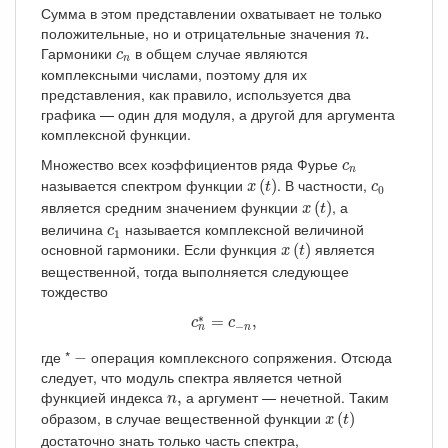
Сумма в этом представлении охватывает не только
n
.
положительные, но и отрицательные значения
.
n
c
n
Гармоники
в общем случае являются
c
n
комплексными числами, поэтому для их
представления, как правило, используется два
графика — один для модуля, а другой для аргумента
комплексной функции.
c
n
Множество всех коэффициентов ряда Фурье
c
n
x
(
t
)
c
0
называется спектром функции
. В частности,
(
)
x
t
c
0
x
(
t
)
является средним значением функции
, а
(
)
x
t
c
1
величина
называется комплексной величиной
c
1
x
(
t
)
основной гармоники. Если функция
является
(
)
x
t
вещественной, тогда выполняется следующее
тождество
c
n
∗
=
c
−
n
,
∗
=
,
c
c
−
n
n
−
где *
операция комплексного сопряжения. Отсюда
−
следует, что модуль спектра является четной
n
,
функцией индекса
а аргумент — нечетной. Таким
,
n
x
(
t
)
образом, в случае вещественной функции
(
)
x
t
достаточно знать только часть спектра,