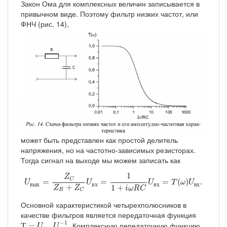
Закон Ома для комплексных величин записывается в
привычном виде. Поэтому фильтр низких частот, или
ФНЧ (рис. 14),
может быть представлен как простой делитель
напряжения, но на частотно-зависимых резисторах.
Тогда сигнал на выходе мы можем записать как
U
в
ы
х
=
Z
C
Z
R
+
Z
C
U
в
х
=
1
1
+
i
ω
R
C
U
в
х
=
T
(
ω
)
U
в
х
.
1
Z
C
=
=
=
(
)
.
U
U
U
T
ω
U
в
ы
х
в
х
в
х
в
х
+
1
+
Z
Z
i
ω
R
C
R
C
Основной характеристикой четырехполюсников в
качестве фильтров является передаточная функция
Т
=
U
в
ы
х
U
в
х
−
1
.
−
1
Комплексную передаточную функцию
Т
=
.
U
U