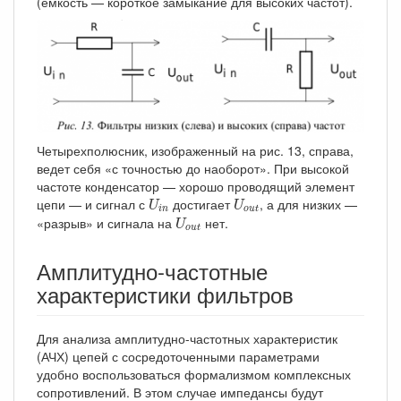
(емкость — короткое замыкание для высоких частот).
Четырехполюсник, изображенный на рис. 13, справа,
ведет себя «с точностью до наоборот». При высокой
частоте конденсатор — хорошо проводящий элемент
U
i
n
U
o
u
t
цепи — и сигнал с
достигает
, а для низких —
U
U
i
n
o
u
t
U
o
u
t
«разрыв» и сигнала на
нет.
U
o
u
t
Амплитудно-частотные
характеристики фильтров
Для анализа амплитудно-частотных характеристик
(АЧХ) цепей с сосредоточенными параметрами
удобно воспользоваться формализмом комплексных
сопротивлений. В этом случае импедансы будут