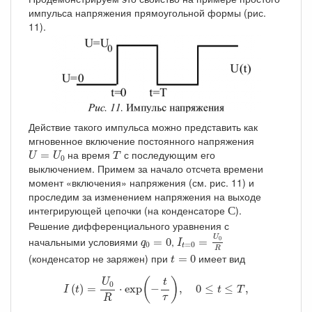
импульса напряжения прямоугольной формы (рис.
11).
Действие такого импульса можно представить как
мгновенное включение постоянного напряжения
U
=
U
0
T
на время
с последующим его
=
U
U
T
0
выключением. Примем за начало отсчета времени
момент «включения» напряжения (см. рис. 11) и
проследим за изменением напряжения на выходе
С
интегрирующей цепочки (на конденсаторе
).
С
Решение дифференциального уравнения с
I
t
=
0
=
U
0
R
q
0
=
0
U
начальными условиями
,
0
=
0
=
q
I
0
=
0
t
R
t
=
0
(конденсатор не заряжен) при
имеет вид
=
0
t
I
(
t
)
=
U
0
R
⋅
exp
(
−
t
τ
)
,
0
≤
t
≤
T
,
(
)
U
t
0
(
)
=
⋅
exp
−
,
0
≤
≤
,
I
t
t
T
τ
R