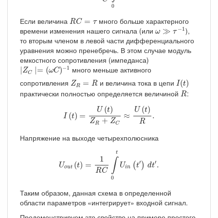
0
R
C
=
τ
Если величина
много больше характерного
=
R
C
τ
ω
≫
τ
−
1
−
1
времени изменения нашего сигнала (или
),
≫
ω
τ
то вторым членом в левой части дифференциального
уравнения можно пренебречь. В этом случае модуль
емкостного сопротивления (импеданса)
∣
Z
C
∣=
(
ω
C
)
−
1
−
1
много меньше активного
∣
∣
=
(
)
Z
ω
C
C
I
(
t
)
Z
R
=
R
сопротивления
и величина тока в цепи
=
(
)
Z
R
I
t
R
R
практически полностью определяется величиной
:
R
I
(
t
)
=
U
(
t
)
Z
R
+
Z
C
≈
U
(
t
)
R
.
(
)
(
)
U
t
U
t
(
)
=
≈
.
I
t
+
Z
Z
R
R
C
Напряжение на выходе четырехполюсника
U
o
u
t
(
t
)
=
1
R
C
∫
0
t
U
i
n
(
t
′
)
d
t
′
.
t
1
∫
′
′
(
)
=
.
(
)
U
t
U
t
d
t
o
u
t
i
n
R
C
0
Таким образом, данная схема в определенной
области параметров «интегрирует» входной сигнал.
Продемонстрируем это свойство на примере простого