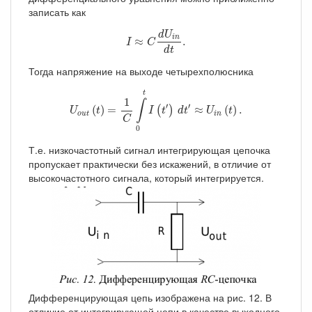
записать как
I
≈
C
d
U
i
n
d
t
.
d
U
i
n
≈
.
I
C
d
t
Тогда напряжение на выходе четырехполюсника
U
o
u
t
(
t
)
=
1
C
∫
0
t
I
(
t
′
)
d
t
′
≈
U
i
n
(
t
)
.
t
1
∫
′
′
(
)
=
≈
(
)
.
(
)
U
t
I
t
d
t
U
t
o
u
t
i
n
C
0
Т.е. низкочастотный сигнал интегрирующая цепочка
пропускает практически без искажений, в отличие от
высокочастотного сигнала, который интегрируется.
Дифференцирующая цепь изображена на рис. 12. В
отличие от интегрирующей цепи в качестве выходного