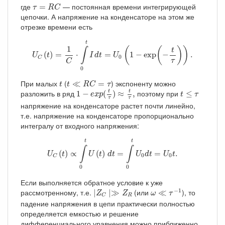
τ
=
R
C
где
— постоянная времени интегрирующей
=
τ
R
C
цепочки. А напряжение на конденсаторе на этом же
отрезке времени есть
U
C
(
t
)
=
1
C
⋅
∫
0
t
I
d
t
=
U
0
(
1
−
exp
(
−
t
τ
)
)
.
t
1
(
(
)
)
t
∫
(
)
=
⋅
=
1
−
exp
−
.
U
t
I
d
t
U
0
C
τ
C
0
t
≪
R
C
=
τ
t
При малых
(
) экспоненту можно
≪
=
t
t
R
C
τ
1
−
e
x
p
(
t
τ
)
≈
t
τ
,
t
≤
τ
t
t
разложить в ряд
поэтому при
1
−
(
)
≈
,
≤
e
x
p
t
τ
τ
τ
напряжение на конденсаторе растет почти линейно,
т.е. напряжение на конденсаторе пропорционально
интегралу от входного напряжения:
U
C
(
t
)
∝
∫
0
t
U
(
t
)
d
t
=
∫
0
t
U
0
d
t
=
U
0
t
.
t
t
∫
∫
(
)
∝
(
)
=
=
.
U
t
U
t
d
t
U
d
t
U
t
0
0
C
0
0
Если выполняется обратное условие к уже
ω
≪
τ
−
1
∣
Z
C
∣≫
Z
R
−
1
рассмотренному, т.е.
(или
), то
∣
∣
≫
≪
Z
Z
ω
τ
R
C
падение напряжения в цепи практически полностью
определяется емкостью и решение
дифференциального уравнения можно приближенно