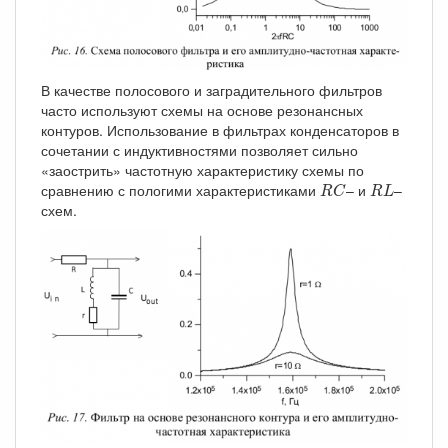
В качестве полосового и заградительного фильтров
часто используют схемы на основе резонансных
контуров. Использование в фильтрах конденсаторов в
сочетании с индуктивностями позволяет сильно
«заострить» частотную характеристику схемы по
R
C
R
L
сравнению с пологими характеристиками
– и
–
R
C
R
L
схем.