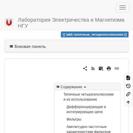
Лаборатория Электричества и Магнетизма
НГУ
Вы посетили
типичные_четырехполюсники
lab5:типичные_четырехполюсники
Боковая панель
Содержание
Типичные четырехполюсники
и их использование
Дифференцирующие и
интегрирующие цепи
Фильтры
Амплитудно-частотные
характеристики фильтров