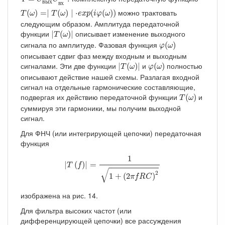
в
ы
х
в
х
T
(
ω
)
=∣
T
(
ω
)
∣
⋅
e
x
p
(
i
φ
(
ω
)
)
можно трактовать
(
)
=
∣
(
)
∣
⋅
(
(
)
)
T
ω
T
ω
e
x
p
i
φ
ω
следующим образом. Амплитуда передаточной
∣
T
(
ω
)
∣
функции
описывает изменение выходного
∣
(
)
∣
T
ω
φ
(
ω
)
сигнала по амплитуде. Фазовая функция
(
)
φ
ω
описывает сдвиг фаз между входным и выходным
∣
T
(
ω
)
∣
φ
(
ω
)
сигналами. Эти две функции
и
полностью
∣
(
)
∣
(
)
T
ω
φ
ω
описывают действие нашей схемы. Разлагая входной
сигнал на отдельные гармонические составляющие,
T
(
ω
)
подвергая их действию передаточной функции
и
(
)
T
ω
суммируя эти гармоники, мы получим выходной
сигнал.
Для ФНЧ (или интегрирующей цепочки) передаточная
функция
|
T
(
f
)
|
=
1
1
+
(
2
π
f
R
C
)
2
1
|
(
)
|
=
T
f
√
2
1
+
(
2
)
π
f
R
C
изображена на рис. 14.
Для фильтра высоких частот (или
дифференцирующей цепочки) все рассуждения