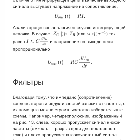
сигнала выступает напряжение на сопротивление,
U
o
u
t
(
t
)
=
R
I
.
(
)
=
.
U
t
R
I
o
u
t
Анализ процессов аналогичен случаю интегрирующей
ω
≪
τ
−
1
∣
Z
C
∣≫
Z
R
−
1
цепочки. В случае
(или
) ток
∣
∣
≫
≪
Z
Z
ω
τ
R
C
I
≈
C
d
U
i
n
d
t
d
U
равен
и напряжение на выходе цепи
≈
i
n
I
C
d
t
пропорционально
U
o
u
t
(
t
)
=
R
C
d
U
i
n
d
t
.
d
U
i
n
(
)
=
.
U
t
R
C
o
u
t
d
t
Фильтры
Благодаря тому, что импеданс (сопротивление)
конденсаторов и индуктивностей зависит от частоты, с
их помощью можно строить частотно-избирательные
схемы. Например, четырехполюсник, изображенный
на рис. 13, слева, хорошо пропускает сигнал низкой
частоты (емкость — разрыв цепи для постоянного
тока) и плохо пропускает высокочастотный сигнал