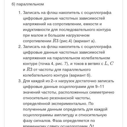
б) параллельном
Записать на флэш накопитель с осциллографа
цифровые данные частотных зависимостей
напряжений на сопротивлении, емкости и
индуктивности для последовательного контура
при малом и большом нагрузочном
R
3
сопротивлении
(рис.4) (вариант а).
3
R
Записать на флэш накопитель с осциллографа
цифровые данные частотных зависимостей
напряжения на параллельном колебательном
L
,
C
контуре (точка 4, рис. 7), и токов в ветвях с
,
L
C
R
3
и
от частоты для параллельного
3
R
колебательного контура (вариант б).
Для каждой из 2–х нагрузок достаточно записать
цифровые данные осциллограмм для 9–11
значений частоты, расположенных симметрично
относительно резонансной частоты,
определённой экспериментально. По
полученным данным определить для каждой
осциллограммы амплитуду и относительную
фазу сигналов. Фаза определяется по
Δ
временному сдвигу осциллограмм
t,
Δ