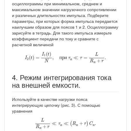
осциллограммы при минимальном, среднем и
максимальном значении нагрузочного сопротивлении
и различных длительностях импульса. Подберите
параметры, при которых форма импульса передается
наилучшим образом для поясов 1 и 2. Осциллограмму
зарисуйте в тетрадь. Для такого импульса измерьте
коэффициент передачи по току и сравните с
расчетной величиной
I
2
(
t
)
=
I
1
(
t
)
N
,
при
τ
н
≪
τ
=
L
R
н
+
r
.
(
)
I
t
L
1
(
)
=
,
п
р
и
≪
=
.
I
t
τ
τ
2
н
+
R
r
N
н
4. Режим интегрирования тока
на внешней емкости.
Используйте в качестве нагрузки пояса
интегрирующую цепочку (рис. 3). С помощью
уравнения
L
R
н
+
r
≪
τ
н
≪
(
R
н
+
r
)
C
н
.
L
≪
≪
+
.
(
)
τ
R
r
C
н
н
н
+
R
r
н