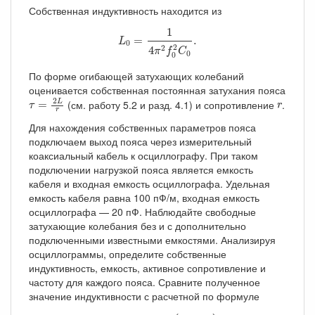
Собственная индуктивность находится из
L
0
=
1
4
π
2
f
0
2
C
0
.
1
=
.
L
0
2
2
4
π
f
C
0
0
По форме огибающей затухающих колебаний
оценивается собственная постоянная затухания пояса
τ
=
2
L
r
r
2
(см. работу 5.2 и разд. 4.1) и сопротивление
.
L
=
τ
r
r
Для нахождения собственных параметров пояса
подключаем выход пояса через измерительный
коаксиальный кабель к осциллографу. При таком
подключении нагрузкой пояса является емкость
кабеля и входная емкость осциллографа. Удельная
емкость кабеля равна 100 пФ/м, входная емкость
осциллографа — 20 пФ. Наблюдайте свободные
затухающие колебания без и с дополнительно
подключенными известными емкостями. Анализируя
осциллограммы, определите собственные
индуктивность, емкость, активное сопротивление и
частоту для каждого пояса. Сравните полученное
значение индуктивности с расчетной по формуле
L
=
μ
0
μ
2
π
N
2
b
ln
(
R
+
a
a
)
,