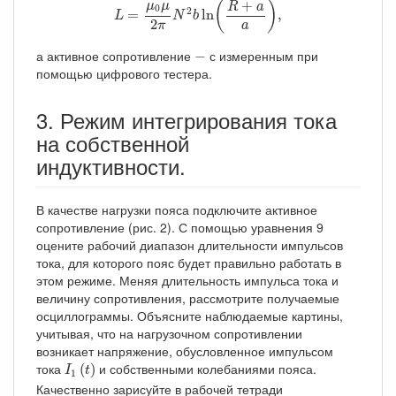
+
(
)
μ
μ
R
a
0
2
=
ln
,
L
N
b
2
a
π
−
а активное сопротивление
с измеренным при
−
помощью цифрового тестера.
3. Режим интегрирования тока
на собственной
индуктивности.
В качестве нагрузки пояса подключите активное
сопротивление (рис. 2). С помощью уравнения 9
оцените рабочий диапазон длительности импульсов
тока, для которого пояс будет правильно работать в
этом режиме. Меняя длительность импульса тока и
величину сопротивления, рассмотрите получаемые
осциллограммы. Объясните наблюдаемые картины,
учитывая, что на нагрузочном сопротивлении
возникает напряжение, обусловленное импульсом
I
1
(
t
)
тока
и собственными колебаниями пояса.
(
)
I
t
1
Качественно зарисуйте в рабочей тетради