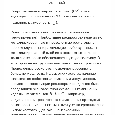
U
0
=
I
0
R
.
=
.
U
I
R
0
0
Сопротивление измеряется в Омах (СИ) или в
единицах сопротивления СГС (нет специального
с
с
м
)
.
с
названия, размерность
)
.
с
м
Резисторы бывают постоянные и переменные
(регулируемые). Наибольшее распространение имеют
металлизированные и проволочные резисторы: в
первом случае на керамическую трубочку нанесен
металлизированный слой из высокоомных сплавов,
R
,
толщина которого обеспечивает нужную величину
,
R
во втором — на трубочку намотана тонкая проволока.
Проволочные резисторы позволяют рассеивать
большую мощность. На высоких частотах начинает
сказываться собственная емкость и индуктивность
элементов конструкции резистора и он должен быть
представлен эквивалентной схемой из комбинации
С
.
R
,
L
идеальных элементов
и
Например,
,
С
.
R
L
индуктивность проволочных (намотанных проводом)
резисторов начинает сказываться уже на сравнительно
низких частотах. Для очень высокоомных
металлизированных резисторов, наоборот, на высоких