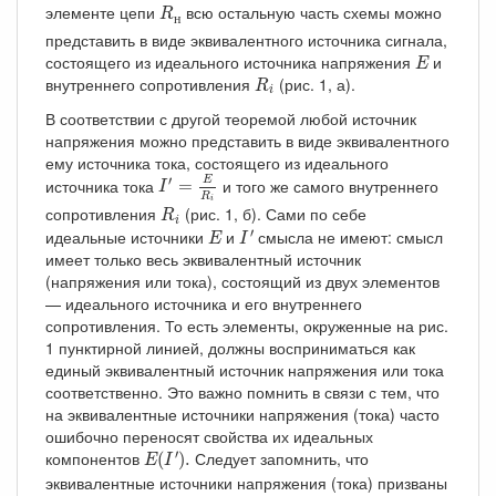
R
н
элементе цепи
всю остальную часть схемы можно
R
н
представить в виде эквивалентного источника сигнала,
E
состоящего из идеального источника напряжения
и
E
R
i
внутреннего сопротивления
(рис. 1, а).
R
i
В соответствии с другой теоремой любой источник
напряжения можно представить в виде эквивалентного
ему источника тока, состоящего из идеального
I
′
=
E
R
i
′
источника тока
и того же самого внутреннего
E
=
I
R
R
i
i
сопротивления
(рис. 1, б). Сами по себе
R
i
I
′
E
′
идеальные источники
и
смысла не имеют: смысл
E
I
имеет только весь эквивалентный источник
(напряжения или тока), состоящий из двух элементов
— идеального источника и его внутреннего
сопротивления. То есть элементы, окруженные на рис.
1 пунктирной линией, должны восприниматься как
единый эквивалентный источник напряжения или тока
соответственно. Это важно помнить в связи с тем, что
на эквивалентные источники напряжения (тока) часто
ошибочно переносят свойства их идеальных
E
(
I
′
)
.
′
компонентов
Следует запомнить, что
(
)
.
E
I
эквивалентные источники напряжения (тока) призваны