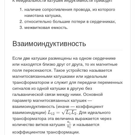
К неидеальности катушек индуктивности приводят
наличие сопротивления провода, из которого
намотана катушка,
относительно большие потери в сердечниках,
межвитковая емкость.
Взаимоиндуктивность
Если две катушки размещены на одном сердечнике
или находятся близко друг от друга, то их магнитные
поля пересекаются. Такое устройство называется
магнитосвязанными катушками или идеальным
трансформатором и служит для передачи переменных
сигналов из одной катушки в другую без
гальванической связи между ними. Основной
параметр магнитосвязанных катушек —
взаимоиндуктивность (иначе — коэффициент
L
12
=
L
1
L
2
взаимоиндукции)
√
. Для идеального
=
L
L
L
12
1
2
трансформатора эта величина выражается через
n
1
n
2
n
количество витков катушек
и называется
1
n
2
коэффициентом трансформации.