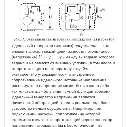
Идеальный генератор (источник)
напряжения
— это
элемент электрической цепи, разность потенциалов
U
=
φ
2
−
φ
1
(напряжение)
между выводами которого
=
−
U
φ
φ
2
1
задано и не зависит от внешних условий, в том числе и
от протекающего по генератору току. Это
эквивалентно утверждению, что внутреннее
сопротивление идеального источника напряжения
равно нулю, а напряжение может быть задано либо
как константа, либо в виде нужной функции времени.
Идеальный генератор напряжения является
физической абстракцией, то есть реально подобное
устройство нельзя осуществить. Например, при
подключении нагрузки, сопротивление которой
стремится к нулю, ток, протекающий через генератор
напряжения, стремился бы к бесконечности, что