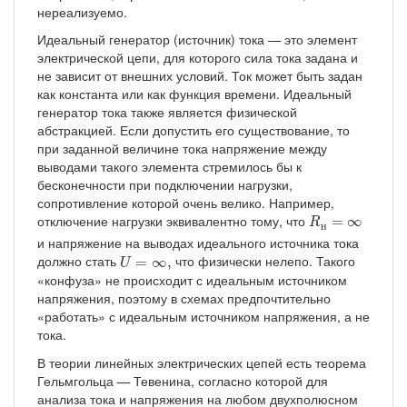
нереализуемо.
Идеальный генератор (источник) тока — это элемент
электрической цепи, для которого сила тока задана и
не зависит от внешних условий. Ток может быть задан
как константа или как функция времени. Идеальный
генератор тока также является физической
абстракцией. Если допустить его существование, то
при заданной величине тока напряжение между
выводами такого элемента стремилось бы к
бесконечности при подключении нагрузки,
сопротивление которой очень велико. Например,
R
н
=
∞
отключение нагрузки эквивалентно тому, что
=
∞
R
н
и напряжение на выводах идеального источника тока
U
=
∞
,
должно стать
что физически нелепо. Такого
=
∞
,
U
«конфуза» не происходит с идеальным источником
напряжения, поэтому в схемах предпочтительно
«работать» с идеальным источником напряжения, а не
тока.
В теории линейных электрических цепей есть теорема
Гельмгольца — Тевенина, согласно которой для
анализа тока и напряжения на любом двухполюсном