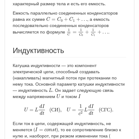
характерный размер тела и есть его емкость.
Емкость параллельно соединенных конденсаторов
C
=
C
0
+
C
1
+
…
равна их сумме
, а емкость
=
+
+
…
C
C
C
0
1
последовательно соединенных конденсаторов
1
C
=
1
C
0
+
1
C
1
+
…
1
1
1
вычисляется по формуле
.
=
+
+
…
C
C
C
1
0
Индуктивность
Катушка индуктивности — это компонент
электрической цепи, способный создавать
(накапливать) магнитный поток при протекании по
нему тока. Основной параметр катушки индуктивности
L
.
— индуктивность
Он задает следующую связь
.
L
U
I
между напряжением
и током
U
I
U
=
L
d
I
d
t
(СИ),
U
=
1
c
2
L
d
I
d
t
(СГС).
1
d
I
d
I
=
 (
С
И
), 
=
 (
С
Г
С
). 
U
L
U
L
2
d
t
d
t
c
Если ток в цепи, содержащей индуктивность, не
I
=
c
o
n
s
t
меняется (
), то ее сопротивление близко к
=
I
c
o
n
s
t
нулю и, наоборот, при резком изменении тока (
d
I
d
t
→
∞