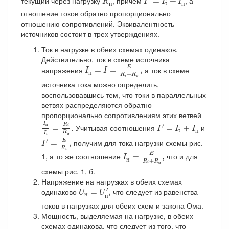
текущий через нагрузку
, причем
, а
=
+
R
I
I
I
н
н
i
отношение токов обратно пропорционально
отношению сопротивлений. Эквивалентность
источников состоит в трех утверждениях.
Ток в нагрузке в обеих схемах одинаков.
Действительно, ток в схеме источника
I
н
=
I
=
E
R
i
+
R
н
,
напряжения
а ток в схеме
E
=
=
,
I
I
н
+
R
R
н
i
источника тока можно определить,
воспользовавшись тем, что токи в параллельных
ветвях распределяются обратно
пропорционально сопротивлениям этих ветвей
I
н
I
i
=
R
i
R
н
.
I
′
=
I
i
+
I
н
I
R
′
н
Учитывая соотношения
и
=
.
=
+
i
I
I
I
н
i
R
I
I
′
=
E
R
i
,
н
i
′
получим для тока нагрузки схемы рис.
E
=
,
I
R
I
н
=
E
R
i
+
R
н
,
i
1, а то же соотношение
что и для
E
=
,
I
н
+
R
R
н
i
схемы рис. 1, б.
Напряжение на нагрузках в обеих схемах
U
н
=
U
н
′
,
′
одинаково
что следует из равенства
=
,
U
U
н
н
токов в нагрузках для обеих схем и закона Ома.
Мощность, выделяемая на нагрузке, в обеих
схемах одинакова, что следует из того, что