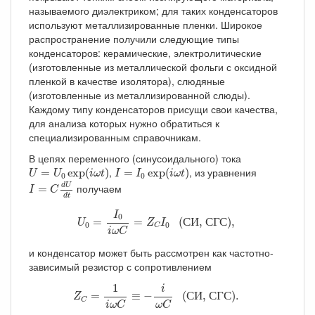
называемого диэлектриком; для таких конденсаторов
используют металлизированные пленки. Широкое
распространение получили следующие типы
конденсаторов: керамические, электролитические
(изготовленные из металлической фольги с оксидной
пленкой в качестве изолятора), слюдяные
(изготовленные из металлизированной слюды).
Каждому типу конденсаторов присущи свои качества,
для анализа которых нужно обратиться к
специализированным справочникам.
В цепях переменного (синусоидального) тока
U
=
U
0
exp
(
i
ω
t
)
I
=
I
0
exp
(
i
ω
t
)
,
, из уравнения
=
exp
(
)
=
exp
(
)
U
U
i
ω
t
I
I
i
ω
t
0
0
I
=
C
d
U
d
t
d
U
получаем
=
I
C
d
t
U
0
=
I
0
i
ω
C
=
Z
C
I
0
(СИ, СГС),
I
0
=
=
 (
С
И
, 
С
Г
С
), 
U
Z
I
0
0
C
i
ω
C
и конденсатор может быть рассмотрен как частотно-
зависимый резистор с сопротивлением
Z
C
=
1
i
ω
C
≡
−
i
ω
C
(СИ, СГС).
1
i
=
≡
−
 (
С
И
, 
С
Г
С
). 
Z
C
i
ω
C
ω
C