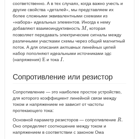
соответственно. А в тех случаях, когда важно учесть и
другие свойства «деталей», мы представляем их
более сложными эквивалентными схемами из
«набора» идеальных элементов. Иногда к нему
M
,
добавляют взаимоиндуктивность
которая
,
M
позволяет передавать электрические сигналы между
различными участками схемы через общий магнитный
поток. А для описания
активных
линейных цепей
набор пополняют идеальными источниками эдс
Е
I
.
(напряжения)
и тока
Е
.
I
Сопротивление или резистор
Сопротивление — это наиболее простое устройство,
для которого коэффициент линейной связи между
током и напряжением не зависит от частоты
протекающего тока:
R
.
Основной параметр резисторов — сопротивление
.
R
Оно определяет соотношение между током и
напряжением в соответствии с законом Ома