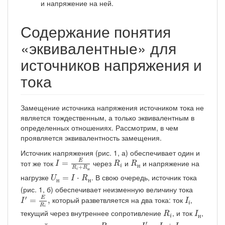
и напряжение на ней.
Содержание понятия
«эквивалентные» для
источников напряжения и
тока
Замещение источника напряжения источником тока не
является тождественным, а только эквивалентным в
определенных отношениях. Рассмотрим, в чем
проявляется эквивалентность замещения.
Источник напряжения (рис. 1, а) обеспечивает один и
I
=
E
R
i
+
R
н
R
i
R
н
тот же ток
через
и
и напряжение на
E
=
I
R
R
н
i
+
R
R
н
i
U
н
=
I
⋅
R
н
нагрузке
. В свою очередь, источник тока
=
⋅
U
I
R
н
н
(рис. 1, б) обеспечивает неизменную величину тока
I
′
=
E
R
i
,
I
i
′
который разветвляется на два тока: ток
,
E
=
,
I
I
i
R
R
i
I
н
i
текущий через внутреннее сопротивление
, и ток
,
R
I
н
i
I
′
=
I
i
+
I
н
R
н
′