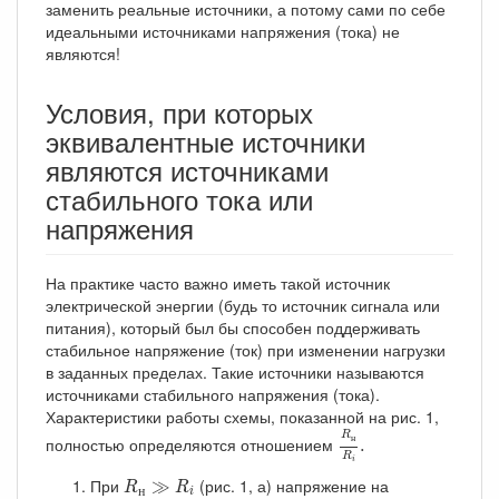
заменить реальные источники, а потому сами по себе
идеальными источниками напряжения (тока) не
являются!
Условия, при которых
эквивалентные источники
являются источниками
стабильного тока или
напряжения
На практике часто важно иметь такой источник
электрической энергии (будь то источник сигнала или
питания), который был бы способен поддерживать
стабильное напряжение (ток) при изменении нагрузки
в заданных пределах. Такие источники называются
источниками стабильного напряжения (тока).
Характеристики работы схемы, показанной на рис. 1,
R
н
R
i
.
R
н
полностью определяются отношением
.
R
i
R
н
≫
R
i
При
(рис. 1, а) напряжение на
≫
R
R
н
i