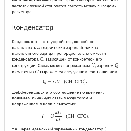
частотах важной становится емкость между выводами
резистора.
Конденсатор
Конденсатор — это устройство, способное
накапливать электрический заряд. Величина
накопленного заряда пропорциональна емкости
С
,
конденсатора
зависящей от конкретной его
С
,
U
Q
конструкции. Связь между напряжением
, зарядом
U
Q
C
и емкостью
выражается следующим соотношением:
C
Q
=
C
U
(СИ, СГС).
=
 (
С
И
, 
С
Г
С
). 
Q
C
U
Дифференцируя это соотношение по времени,
получаем линейную связь между током и
напряжением в цепи с емкостью:
I
=
C
d
U
d
t
(СИ, СГС),
d
U
=
 (
С
И
, 
С
Г
С
),
I
C
d
t
т.е. через идеальный заряженный конденсатор (