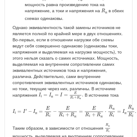
мощность равна произведению тока на
R
н
напряжение, а токи и напряжения на
в обеих
R
н
схемах одинаковы.
Однако эквивалентность такой замены источников не
является полной по крайней мере в двух отношениях.
Во-первых, если в отношении нагрузки обе схемы
ведут себя совершенно одинаково (одинаковы токи,
напряжения и выделяемая на нагрузке мощность), то
этого нельзя сказать о самих источниках. Мощность,
выделяемая на внутреннем сопротивлении самих
эквивалентных источников тока и напряжения,
различна. Действительно, сами внутренние
сопротивления эквивалентных источников одинаковы,
но токи, текущие через них, различны. В источнике
I
i
=
I
н
=
I
=
E
R
i
+
R
н
.
напряжения
В источнике тока
E
=
=
=
.
I
I
I
н
i
+
R
R
н
i
I
i
=
I
′
−
I
н
=
E
R
i
−
E
R
i
+
R
н
=
E
R
i
+
R
н
⋅
R
н
R
i
=
I
н
R
н
R
i
.
R
R
E
E
E
н
н
′
=
−
=
−
=
⋅
=
.
I
I
I
I
н
н
i
+
+
R
R
R
R
R
R
R
н
н
i
i
i
i
i
R
н
R
i
R
н
Таким образом, в зависимости от отношения
R
i
мощность, выделяемая на внутреннем сопротивлении