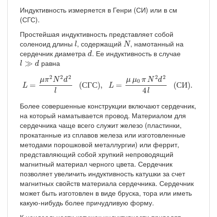
Индуктивность измеряется в Генри (СИ) или в см
(СГС).
Простейшая индуктивность представляет собой
l
N
соленоид длины
, содержащий
, намотанный на
l
N
d
сердечник диаметра
. Ее индуктивность в случае
d
l
≫
d
равна
≫
l
d
L
=
μ
π
2
N
2
d
2
l
(СГС),
L
=
μ
μ
0
π
N
2
d
2
4
l
(СИ).
2
2
2
2
2
μ
π
N
d
μ
μ
π
N
d
0
=
 (
С
Г
С
),
=
 (
С
И
). 
L
L
4
l
l
Более совершенные конструкции включают сердечник,
на который наматывается провод. Материалом для
сердечника чаще всего служит железо (пластинки,
прокатанные из сплавов железа или изготовленные
методами порошковой металлургии) или феррит,
представляющий собой хрупкий непроводящий
магнитный материал черного цвета. Сердечник
позволяет увеличить индуктивность катушки за счет
магнитных свойств материала сердечника. Сердечник
может быть изготовлен в виде бруска, тора или иметь
какую-нибудь более причудливую форму.