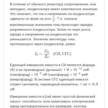
В отличие от обычного резистора сопротивление, или
импеданс, конденсатора имеет комплексное значение.
Это означает, что ток и напряжение на конденсаторе
π
2
сдвинуты по фазе на угол
. Т.е. сначала
π
2
максимальным значением тока происходит зарядка
разряженного конденсатора. Затем по мере роста
заряда и напряжения на конденсаторе ток
уменьшается. Значение амплитуды тока,
протекающего через конденсатор, равно
I
0
=
U
0
Z
C
(СИ, СГС).
U
0
=
 (
С
И
, 
С
Г
С
). 
I
0
Z
C
Единицей измерения емкости в СИ является фарада
−
12
−
12
(Ф) и ее производные (дольные): 1 Ф = 10
пкФ
−
9
−
6
−
9
−
6
(пикофарад) = 10
нФ (нанофарад) = 10
мкФ
(микрофарад). В системе СГС единицей емкости
≈
0
,
9
служит сантиметр, переводный множитель: 1 см
≈
0
,
9
пФ.
Измерение емкости в [см] имеет простой физический
смысл: способность тела накапливать электрический
заряд пропорциональна его размерам, поэтому