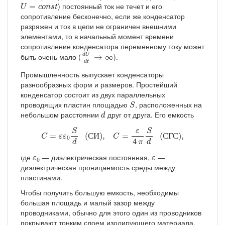
U
=
c
o
n
s
t
) постоянный ток не течет и его
=
U
c
o
n
s
t
сопротивление бесконечно, если же конденсатор
разряжен и ток в цепи не ограничен внешними
элементами, то в начальный момент времени
сопротивление конденсатора переменному току может
d
U
d
t
→
∞
d
U
быть очень мало (
).
→
∞
d
t
Промышленность выпускает конденсаторы
разнообразных форм и размеров. Простейший
конденсатор состоит из двух параллельных
S
проводящих пластин площадью
, расположенных на
S
d
небольшом расстоянии
друг от друга. Его емкость
d
C
=
ε
ε
0
S
d
(СИ),
C
=
ε
4
π
S
d
(СГС),
S
S
ε
=
 (
С
И
), 
=
 (
С
Г
С
),
C
ε
ε
C
0
4
π
d
d
ε
0
ε
где
— диэлектрическая постоянная,
—
ε
ε
0
диэлектрическая проницаемость среды между
пластинами.
Чтобы получить большую емкость, необходимы
большая площадь и малый зазор между
проводниками, обычно для этого один из проводников
покрывают тонким слоем изолирующего материала,