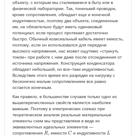
объекту, с которым мы сталкиваемся в быту или в
физической лаборатории. Так, тоненький проводок,
кроме сопротивления, обладает еще и конечной
индуктивностью, поэтому два объекта, соединенные
им, не обязательно будут иметь одинаковый
потенциал, если процесс протекает достаточно
быстро. Обычный коаксиальный кабель имеет емкость,
поэтому, если он использовался для передачи
высокого напряжения, нас может ощутимо «стукнуть
током» при работе с ним даже после отсоединения от
источника напряжения. Конструкция конденсатора
обладает небольшой, но все–таки индуктивностью.
Вследствие этого время его разрядки на нагрузку с
бесконечно малым сопротивлением все равно
остается конечным.
Как правило, в большинстве случаев только одно из
вышеперечисленных свойств является наиболее
важным. Поэтому в электрических схемах при
теоретическом анализе реальные материальные
элементы схем мы представляем в виде их
эквивалентных идеальных элементов —
R
,
C
L
сопротивления
емкости
и индуктивности
,
R
C
L