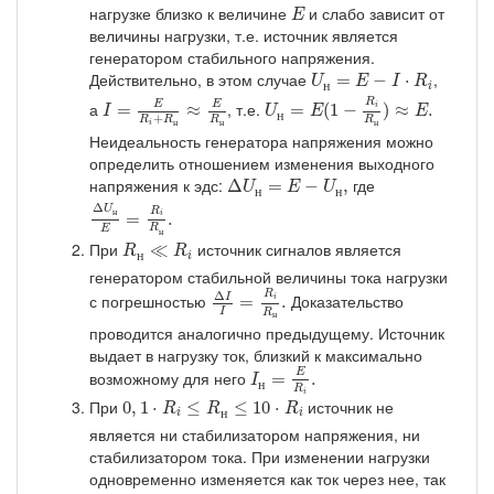
E
нагрузке близко к величине
и слабо зависит от
E
величины нагрузки, т.е. источник является
генератором стабильного напряжения.
U
н
=
E
−
I
⋅
R
i
Действительно, в этом случае
,
=
−
⋅
U
E
I
R
н
i
U
н
=
E
(
1
−
R
i
R
н
)
≈
E
.
I
=
E
R
i
+
R
н
≈
E
R
н
R
а
, т.е.
E
E
=
≈
=
(
1
−
)
≈
.
i
I
U
E
E
н
+
R
R
R
R
н
н
н
i
Неидеальность генератора напряжения можно
определить отношением изменения выходного
Δ
U
н
=
E
−
U
н
,
напряжения к эдс:
где
Δ
=
−
,
U
E
U
н
н
Δ
U
н
E
=
R
i
R
н
.
Δ
U
R
н
=
.
i
E
R
н
R
н
≪
R
i
При
источник сигналов является
≪
R
R
н
i
генератором стабильной величины тока нагрузки
Δ
I
I
=
R
i
R
н
.
Δ
R
с погрешностью
Доказательство
I
=
.
i
I
R
н
проводится аналогично предыдущему. Источник
выдает в нагрузку ток, близкий к максимально
I
н
=
E
R
i
.
возможному для него
E
=
.
I
н
R
0
,
1
⋅
R
i
≤
R
н
≤
10
⋅
R
i
i
При
источник не
0
,
1
⋅
≤
≤
10
⋅
R
R
R
н
i
i
является ни стабилизатором напряжения, ни
стабилизатором тока. При изменении нагрузки
одновременно изменяется как ток через нее, так