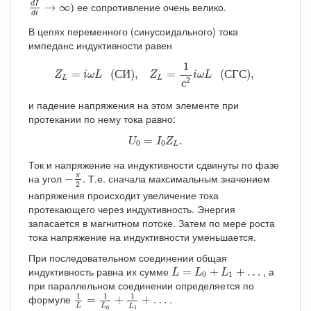
d
I
) ее сопротивление очень велико.
→
∞
d
t
В цепях переменного (синусоидального) тока
импеданс индуктивности равен
Z
L
=
i
ω
L
(СИ),
Z
L
=
1
c
2
i
ω
L
(СГС),
1
=
 (
С
И
), 
=
 (
С
Г
С
), 
Z
i
ω
L
Z
i
ω
L
L
L
2
c
и падение напряжения на этом элементе при
протекании по нему тока равно:
U
0
=
I
0
Z
L
.
=
.
U
I
Z
0
0
L
Ток и напряжение на индуктивности сдвинуты по фазе
−
π
2
на угол
. Т.е. сначала максимальным значением
π
−
2
напряжения происходит увеличение тока
протекающего через индуктивность. Энергия
запасается в магнитном потоке. Затем по мере роста
тока напряжение на индуктивности уменьшается.
При последовательном соединении общая
L
=
L
0
+
L
1
+
…
индуктивность равна их сумме
, а
=
+
+
…
L
L
L
0
1
при параллельном соединении определяется по
1
L
=
1
L
0
+
1
L
1
+
…
1
1
1
формуле
.
=
+
+
…
L
L
L
1
0