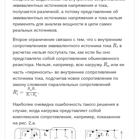
эквивалентных источников напряжения и тока,
получается различной, а потому представление об
эквивалентных источниках напряжения и тока нельзя
применять для анализа мощности в цепи самих
реальных источников.
Второе ограничение связано с тем, что с внутренним
R
i
сопротивлением эквивалентного источника тока
в
R
i
расчетах нельзя поступать так, как если бы оно
представляло собой сопротивление обыкновенного
R
н
резистора. Нельзя, например, всю нагрузку
или ее
R
н
часть «переносить» во внутреннее сопротивление
источника тока, подсчитав новое сопротивление по
закону сложения параллельных сопротивлений
R
i
′
=
R
н
R
i
R
i
+
R
н
.
R
R
н
i
′
=
.
R
+
i
R
R
н
i
Наиболее очевидна ошибочность такого решения в
случае, когда нагрузка представляет собой
комплексное сопротивление, например, показанное
на рис. 2,а.