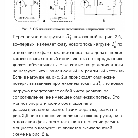
R
i
′
Перенос части нагрузки в
, показанный на рис. 2,б,
′
R
i
I
н
′
′
во–первых, изменяет фазу нового тока нагрузки
по
I
н
отношению к фазе тока источника, чего делать нельзя,
так как эквивалентный источник тока по определению
должен обеспечивать те же самые напряжения и токи
на нагрузке, что и замещаемый им реальный источник.
Если в нагрузке на рис. 2,а происходят омические
R
н
,
потери, вызванные протеканием тока по
то новая
,
R
н
нагрузка представляет собой чисто реактивное
сопротивление, не имеющее омических потерь. Это
меняет энергетические соотношения в
рассматриваемой схеме. Таким образом, схема на
рис. 2,б ни в отношении величины тока нагрузки, ни в
отношении фазы этого тока, ни в отношении расчета
мощности в нагрузке не является эквивалентной
схеме на рис. 2,а.