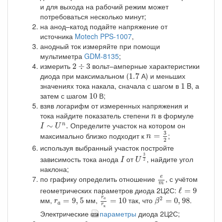
и для выхода на рабочий режим может
потребоваться несколько минут;
на анод–катод подайте напряжение от
источника
Motech PPS-1007
,
анодный ток измеряйте при помощи
мультиметра
GDM-8135
;
2
÷
3
измерить
вольт–амперные характеристики
2
÷
3
1.7
диода при максимальном (
А) и меньших
1.7
1
значениях тока накала, сначала с шагом в
B, а
1
10
затем с шагом
В;
10
взяв логарифм от измеренных напряжения и
n
тока найдите показатель степени
в формуле
n
I
∼
U
n
.
Определите участок на котором он
∼
.
n
I
U
n
=
3
2
3
максимально близко подходит к
;
=
n
2
используя выбранный участок постройте
U
3
2
I
3
зависимость тока анода
от
, найдите угол
I
U
2
наклона;
e
m
по графику определить отношение
, с учётом
e
m
ℓ
=
9
геометрических параметров диода 2Ц2С:
ℓ
=
9
r
a
r
к
=
10
β
2
=
0
,
98
r
a
=
9
,
5
r
2
мм,
мм,
так, что
.
=
9
,
5
=
10
=
0
,
98
a
r
β
a
r
к
Электрические
параметры
диода 2Ц2С;