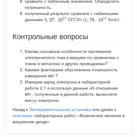
сравнить с табличным значением. Определить
погрешность,
полученный результат сравните с табличными
5
,
27
⋅
10
17
1
,
76
⋅
10
11
17
11
данными
СГСЭ/г (
Кл/кг).
5
,
27
⋅
10
1
,
76
⋅
10
Контрольные вопросы
Каковы основные особенности протекания
электрического тока в вакууме по сравнению с
током в металлах и других проводниках?
Какими факторами обусловлена погрешность
измерения e∕m ?
Измерив заряд электрона в лабораторной
работе 2.1 и используя данные об отношении
e∕m , полученные в данной работе, вычислите
массу электрона.
Назад к
Экспериментальная установка
или далее к
описанию
лабораторных работ «Физические явления в
вакуумном диоде»