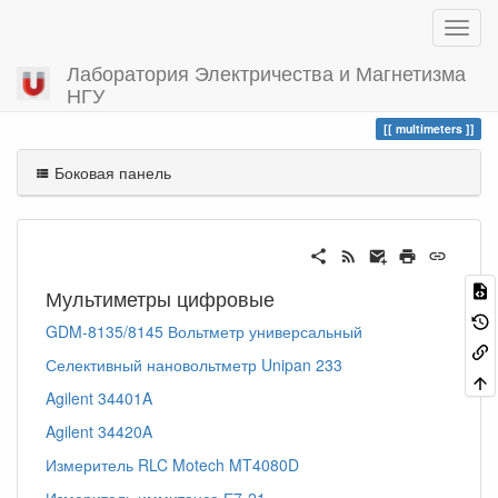
Лаборатория Электричества и Магнетизма
НГУ
Вы посетили
multimeters
multimeters
Боковая панель
Мультиметры цифровые
GDM-8135/8145 Вольтметр универсальный
Селективный нановольтметр Unipan 233
Agilent 34401A
Agilent 34420A
Измеритель RLC Motech MT4080D
Измеритель иммитанса Е7-21