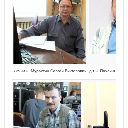
к.ф.-м.н. Мурахтин Сергей Викторович
д.т.н. Паулиш Андре