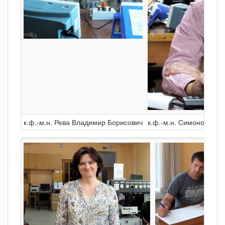
к.ф.-м.н. Рева Владимир Борисович
к.ф.-м.н. Симонов Анд