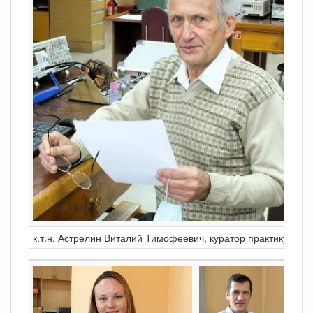
к.т.н. Астрелин Виталий Тимофеевич, куратор практикума
к