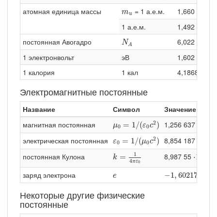
m
u
атомная единица массы
= 1 а.е.м.
1,660 539 0
m
u
1 а.е.м.
1,492 418 0
N
A
постоянная Авогадро
6,022 140 7
N
A
1 электронвольт
эВ
1,602 176 6
1 калория
1 кал
4,1868 Дж
Электромагнитные постоянные
Название
Символ
Значение
μ
0
=
1
/
(
ε
0
c
2
)
2
магнитная постоянная
1,256 637 061 2
=
1
/
(
)
μ
ε
c
0
0
ε
0
=
1
/
(
μ
0
c
2
)
2
электрическая постоянная
8,854 187 8188(
=
1
/
(
)
ε
μ
c
0
0
k
=
1
4
π
ε
0
⋅
10
9
9
1
постоянная Кулона
8,987 55
Ф
⋅
10
=
k
4
π
ε
0
−
1
,
602176634
e
заряд электрона
−
1
,
602176634
e
Некоторые другие физические
постоянные