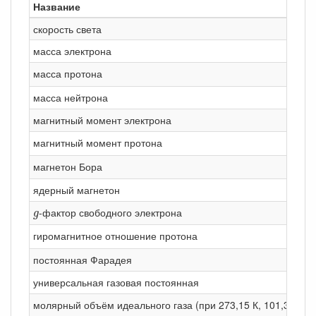
Название
скорость света
масса электрона
масса протона
масса нейтрона
магнитный момент электрона
магнитный момент протона
магнетон Бора
ядерный магнетон
g
-фактор свободного электрона
g
гиромагнитное отношение протона
постоянная Фарадея
универсальная газовая постоянная
молярный объём идеального газа (при 273,15 К, 101,325 кП