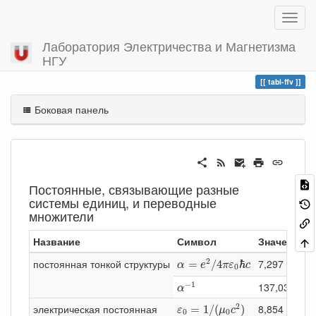
Лаборатория Электричества и Магнетизма
НГУ
Вы посетили
tabl-ffv
tabl-ffv
Боковая панель
Постоянные, связывающие разные
системы единиц, и переводные
множители
Название
Символ
Значение
α
=
e
2
/
4
π
ε
0
ℏ
c
2
постоянная тонкой структуры
7,297 352 5
=
/
4
ℏ
α
e
π
ε
c
0
α
−
1
−
1
137,035 999
α
ε
0
=
1
/
(
μ
0
c
2
)
2
электрическая постоянная
8,854 187 8
=
1
/
(
)
ε
μ
c
0
0