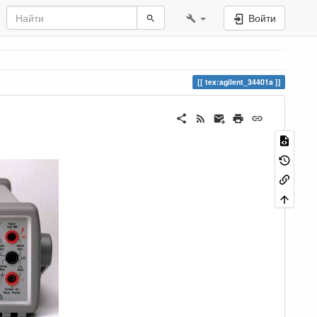
Войти
tex:agilent_34401a