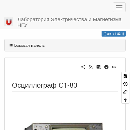
Лаборатория Электричества и Магнетизма
НГУ
Вы посетили
c1-83
tex:c1-83
Боковая панель
Осциллограф С1-83