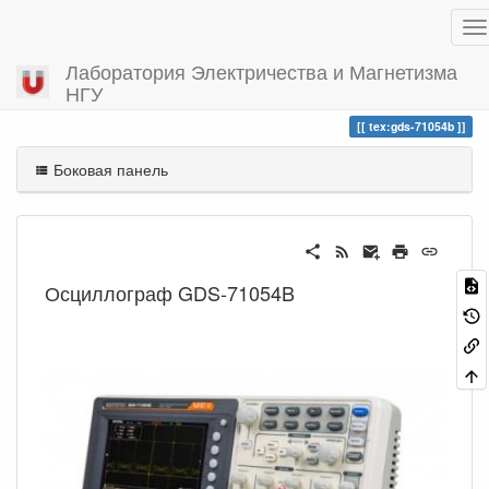
Лаборатория Электричества и Магнетизма
НГУ
Вы посетили
gds-71054b
tex:gds-71054b
Боковая панель
Осциллограф GDS-71054B