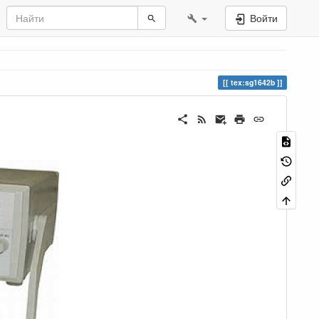
Войти
tex:sg1642b