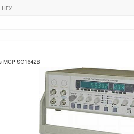
а НГУ
ов MCP SG1642B