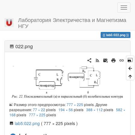
Лаборатория Электричества и Магнетизма
НГУ
Вы посетили
lab5:022.png
022.png
Размер этого предпросмотра:
777 × 225
pixels. Другие
разрешения:
77 × 22
pixels
194 × 56
pixels
388 × 112
pixels
582 ×
168
pixels
777 × 225
pixels
lab5:022.png
( 777 × 225 pixels )