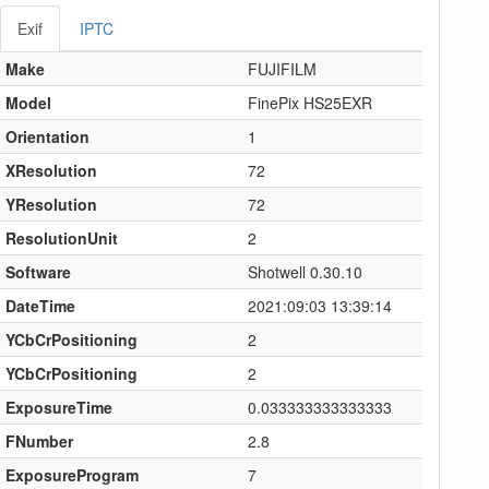
Exif
IPTC
Make
FUJIFILM
Model
FinePix HS25EXR
Orientation
1
XResolution
72
YResolution
72
ResolutionUnit
2
Software
Shotwell 0.30.10
DateTime
2021:09:03 13:39:14
YCbCrPositioning
2
YCbCrPositioning
2
ExposureTime
0.033333333333333
FNumber
2.8
ExposureProgram
7