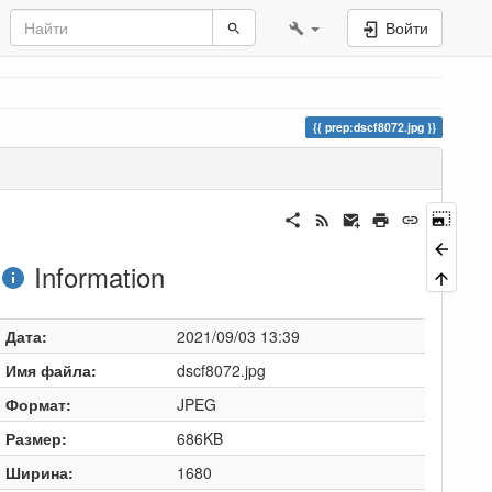
Войти
prep:dscf8072.jpg
Information
Дата:
2021/09/03 13:39
Имя файла:
dscf8072.jpg
Формат:
JPEG
Размер:
686KB
Ширина:
1680