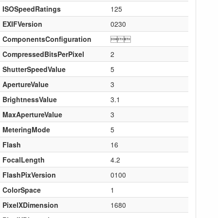
ISOSpeedRatings
125
EXIFVersion
0230
ComponentsConfiguration

CompressedBitsPerPixel
2
ShutterSpeedValue
5
ApertureValue
3
BrightnessValue
3.1
MaxApertureValue
3
MeteringMode
5
Flash
16
FocalLength
4.2
FlashPixVersion
0100
ColorSpace
1
PixelXDimension
1680