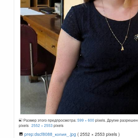
Размер этого предпросмотра:
599 × 600
pixels. Другие разреше
pixels
2552 × 2553
pixels
prep:dscf8088_копия_.jpg
( 2552 × 2553 pixels )