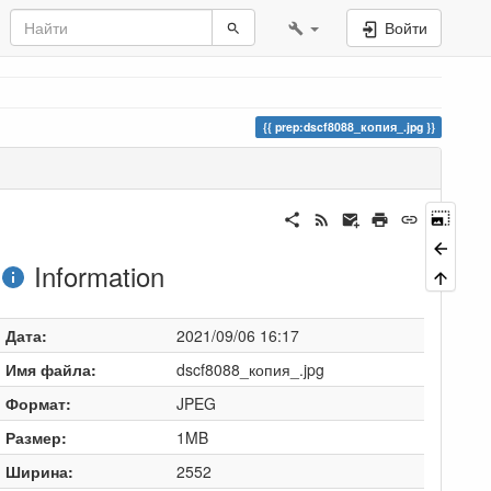
Войти
prep:dscf8088_копия_.jpg
Information
Дата:
2021/09/06 16:17
Имя файла:
dscf8088_копия_.jpg
Формат:
JPEG
Размер:
1MB
Ширина:
2552