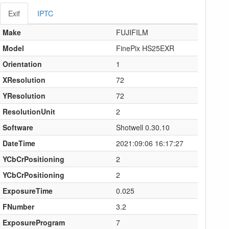
Exif
IPTC
Make
FUJIFILM
Model
FinePix HS25EXR
Orientation
1
XResolution
72
YResolution
72
ResolutionUnit
2
Software
Shotwell 0.30.10
DateTime
2021:09:06 16:17:27
YCbCrPositioning
2
YCbCrPositioning
2
ExposureTime
0.025
FNumber
3.2
ExposureProgram
7