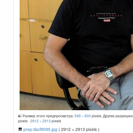
Размер этого предпросмотра:
599 × 600
pixels. Другие разреше
pixels
2912 × 2913
pixels
prep:dscf8095.jpg
( 2912 × 2913 pixels )