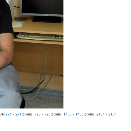
ния:
291 × 291
pixels
728 × 728
pixels
1456 × 1456
pixels
2184 × 2184