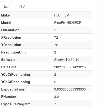
Exif
IPTC
Make
FUJIFILM
Model
FinePix HS25EXR
Orientation
1
XResolution
72
YResolution
72
ResolutionUnit
2
Software
Shotwell 0.30.10
DateTime
2021:09:07 14:28:15
YCbCrPositioning
2
YCbCrPositioning
2
ExposureTime
0.033333333333333
FNumber
3.2
ExposureProgram
7