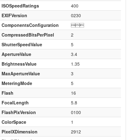
ISOSpeedRatings
400
EXIFVersion
0230
ComponentsConfiguration

CompressedBitsPerPixel
2
ShutterSpeedValue
5
ApertureValue
3.4
BrightnessValue
1.35
MaxApertureValue
3
MeteringMode
5
Flash
16
FocalLength
5.8
FlashPixVersion
0100
ColorSpace
1
PixelXDimension
2912