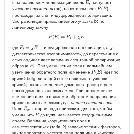
→
с направлением поляризации вдоль
наступает
,
E
P
(
E
)
участок насыщения
(bc), на котором рост
(
)
P
E
происходит за счет индуцированной поляризации.
Экстраполяция прямолинейного участка bc по
линейному закону
P
(
E
)
=
P
s
+
χ
E
,
(
)
=
+
,
P
E
P
χ
E
s
P
i
=
χ
E
χ
где
— индуцированная поляризация, а
—
=
P
χ
E
χ
i
диэлектрическая восприимчивость, до пересечения с
осью ординат дает величину спонтанной поляризации
P
s
.
образца
При уменьшении поля и дальнейшем
.
P
s
P
(
E
)
увеличении обратного поля изменение
идет по
(
)
P
E
кривой bdfg, лежащей выше начального участка
кривой, так как смещение доменных границ и рост
новых доменов задерживается. При полном цикле
изменения поля в прямом и обратном направлении
кривая описывает замкнутую
петлю гистерезиса.
E
c
,
Поле
которое надо приложить для того, чтобы
,
E
c
P
уменьшить
до нуля, называется
коэрцитивным
P
полем.
Величина коэрцитивного поля в
сегнетоэлектриках (табл. 2) зависит от таких факторов,
как температура, частота поля, толщина и качество