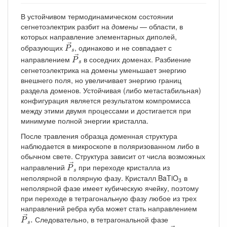
В устойчивом термодинамическом состоянии
сегнетоэлектрик разбит на
домены
— области, в
которых направление элементарных диполей,
P
→
s
→
образующих
, одинаково и не совпадает с
P
P
→
s
s
→
направлением
в соседних доменах. Разбиение
P
s
сегнетоэлектрика на домены уменьшает энергию
внешнего поля, но увеличивает энергию границ
раздела доменов. Устойчивая (либо метастабильная)
конфигурация является результатом компромисса
между этими двумя процессами и достигается при
минимуме полной энергии кристалла.
После травления образца доменная структура
наблюдается в микроскопе в поляризованном либо в
обычном свете. Структура зависит от числа возможных
P
→
s
→
направлений
при переходе кристалла из
P
s
3
неполярной в полярную фазу. Кристалл BaTiO
в
3
неполярной фазе имеет кубическую ячейку, поэтому
при переходе в тетрагональную фазу любое из трех
направлений ребра куба может стать направлением
P
→
s
.
→
Следовательно, в тетрагональной фазе
.
P
P
→
s
.
s