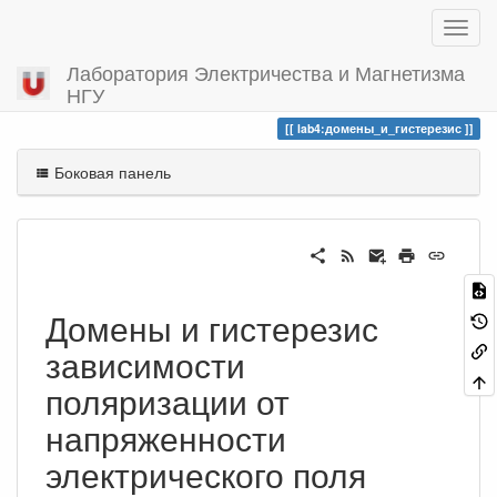
Лаборатория Электричества и Магнетизма
НГУ
Вы посетили
домены_и_гистерезис
lab4:домены_и_гистерезис
Боковая панель
Домены и гистерезис
зависимости
поляризации от
напряженности
электрического поля