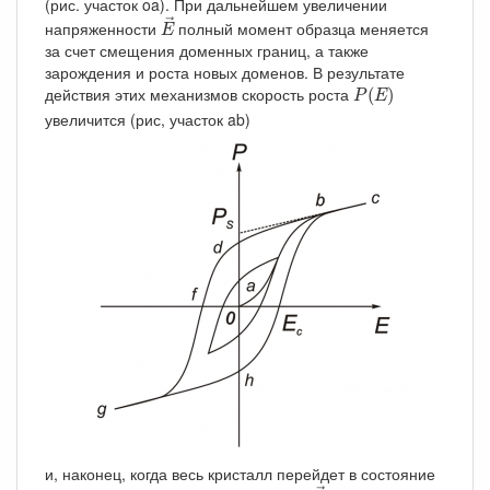
(рис. участок oa). При дальнейшем увеличении
E
→
→
напряженности
полный момент образца меняется
E
за счет смещения доменных границ, а также
зарождения и роста новых доменов. В результате
P
(
E
)
действия этих механизмов скорость роста
(
)
P
E
увеличится (рис, участок ab)
и, наконец, когда весь кристалл перейдет в состояние
E
→
,