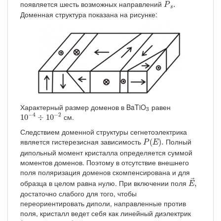
→
появляется шесть возможных направлений
.
P
s
Доменная структура показана на рисунке:
3
Характерный размер доменов в BaTiO
равен
3
10
−
4
÷
10
−
2
−
4
−
2
см.
10
÷
10
Следствием доменной структуры сегнетоэлектрика
P
(
E
)
.
является гистерезисная зависимость
Полный
(
)
.
P
E
дипольный момент кристалла определяется суммой
моментов доменов. Поэтому в отсутствие внешнего
поля поляризация доменов скомпенсирована и для
E
→
,
→
образца в целом равна нулю. При включении поля
,
E
достаточно слабого для того, чтобы
переориентировать диполи, направленные против
поля, кристалл ведет себя как линейный диэлектрик