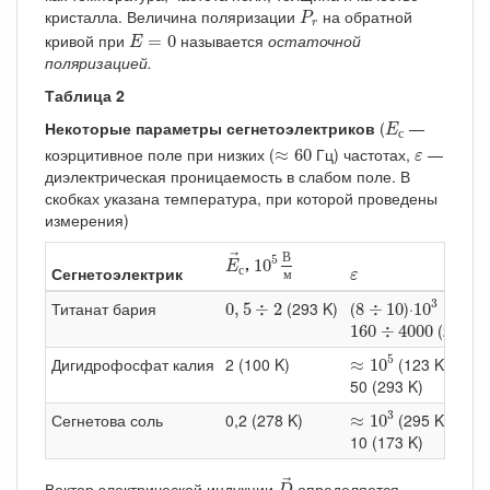
P
r
кристалла. Величина поляризации
на обратной
P
r
E
=
0
кривой при
называется
остаточной
=
0
E
поляризацией.
Таблица 2
E
с
Некоторые параметры сегнетоэлектриков
(
—
E
с
≈
60
ε
коэрцитивное поле при низких (
Гц) частотах,
—
≈
60
ε
диэлектрическая проницаемость в слабом поле. В
скобках указана температура, при которой проведены
измерения)
10
5
В
м
E
→
с
В
5
→
,
10
E
ε
Сегнетоэлектрик
с
ε
м
10
3
0
,
5
÷
2
8
÷
10
3
Титанат бария
(293 K)
(
)·
(393 K
0
,
5
÷
2
8
÷
10
10
160
÷
4
000
(293 K)
160
÷
4
000
≈
10
5
5
Дигидрофосфат калия
2 (100 K)
(123 K)
≈
10
50 (293 K)
≈
10
3
3
Сегнетова соль
0,2 (278 K)
(295 K)
≈
10
10 (173 K)
D
→
→
Вектор электрической индукции
определяется