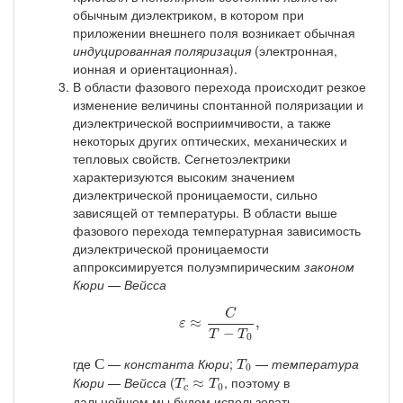
обычным диэлектриком, в котором при
приложении внешнего поля возникает обычная
индуцированная поляризация
(электронная,
ионная и ориентационная).
В области фазового перехода происходит резкое
изменение величины спонтанной поляризации и
диэлектрической восприимчивости, а также
некоторых других оптических, механических и
тепловых свойств. Сегнетоэлектрики
характеризуются высоким значением
диэлектрической проницаемости, сильно
зависящей от температуры. В области выше
фазового перехода температурная зависимость
диэлектрической проницаемости
аппроксимируется полуэмпирическим
законом
Кюри — Вейсса
ε
≈
C
T
−
T
0
,
C
≈
,
ε
−
T
T
0
С
T
0
где
—
константа Кюри
;
—
температура
С
T
0
T
c
≈
T
0
Кюри — Вейсса
(
, поэтому в
≈
T
T
0
c
дальнейшем мы будем использовать