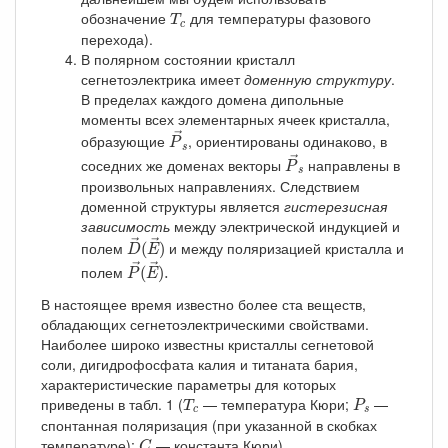
T
c
обозначение
для температуры фазового
T
c
перехода).
В полярном состоянии кристалл
сегнетоэлектрика имеет
доменную структуру
.
В пределах каждого домена дипольные
моменты всех элементарных ячеек кристалла,
P
→
s
→
образующие
, ориентированы одинаково, в
P
P
→
s
s
→
соседних же доменах векторы
направлены в
P
s
произвольных направлениях. Следствием
доменной структуры является
гистерезисная
зависимость
между электрической индукцией и
D
→
(
E
→
)
→
→
полем
и между поляризацией кристалла и
(
)
D
E
P
→
(
E
→
)
.
→
→
полем
(
)
.
P
E
В настоящее время известно более ста веществ,
обладающих сегнетоэлектрическими свойствами.
Наиболее широко известны кристаллы сегнетовой
соли, дигидрофосфата калия и титаната бария,
характеристические параметры для которых
P
s
T
c
приведены в табл. 1 (
— температура Кюри;
—
T
P
c
s
спонтанная поляризация (при указанной в скобках
C
температуре);
— константа Кюри).
C