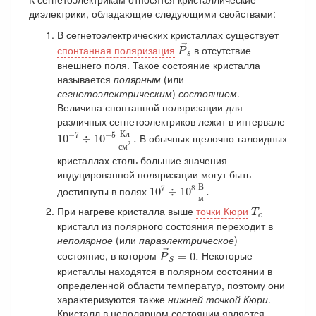
диэлектрики, обладающие следующими свойствами:
В сегнетоэлектрических кристаллах существует
P
→
s
→
спонтанная поляризация
в отсутствие
P
s
внешнего поля. Такое состояние кристалла
называется
полярным
(или
сегнетоэлектрическим
)
состоянием
.
Величина спонтанной поляризации для
различных сегнетоэлектриков лежит в интервале
10
−
7
÷
10
−
5
К
л
с
м
2
.
К
л
−
7
−
5
В обычных щелочно-галоидных
10
÷
10
.
2
с
м
кристаллах столь большие значения
индуцированной поляризации могут быть
10
7
÷
10
8
В
м
.
В
7
8
достигнуты в полях
10
÷
10
.
м
T
c
При нагреве кристалла выше
точки Кюри
T
c
кристалл из полярного состояния переходит в
неполярное
(или
параэлектрическое
)
P
→
S
=
0.
→
состояние, в котором
Некоторые
=
0.
P
S
кристаллы находятся в полярном состоянии в
определенной области температур, поэтому они
характеризуются также
нижней точкой Кюри
.
Кристалл в неполярном состоянии является