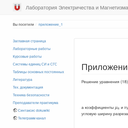
Лаборатория Электричества и Магнетизм
Вы посетили
приложение_1
Заглавная страница
Лабораторные работы
Курсовые работы
Приложени
Системы единиц СИ и СГС
Таблицы основных постоянных
Литература
Решение уравнения (18)
Тех. документация
Техника безопасности
Преподаватели практикума
μ
k
ν
а коэффициенты
и
μ
ν
k
Синтаксис dokuwiki
угловую ширину разрез
Телеграмм канал