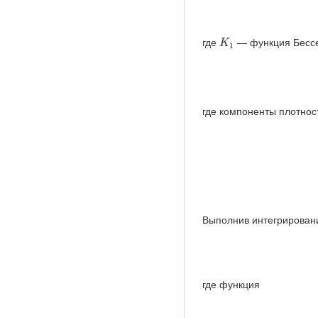
K
1
где
— функция Бессел
K
1
где компоненты плотнос
Выполнив интегрирован
где функция