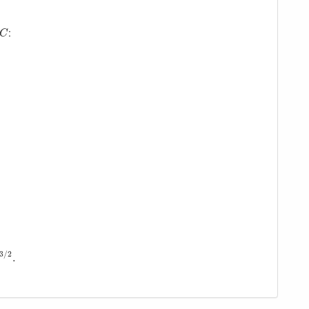
C
:
C
3
/
2
.