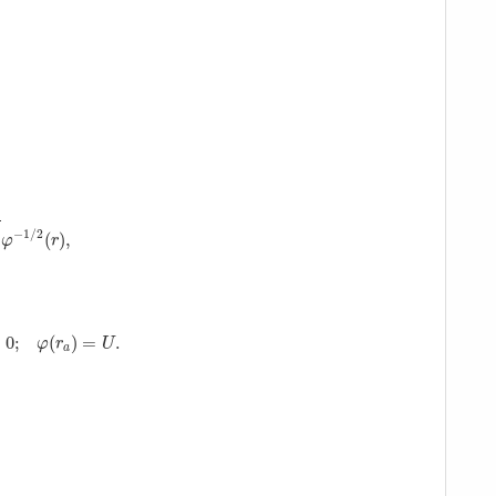
φ
−
1
/
2
(
r
)
,
−
1
/
2
(
)
,
φ
r
;
φ
(
r
a
)
=
U
.
=
0
;
(
)
=
.
φ
r
U
a