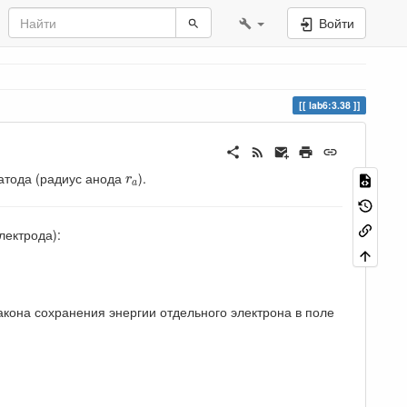
Войти
lab6:3.38
r
a
атода (радиус анода
).
r
a
лектрода):
закона сохранения энергии отдельного электрона в поле