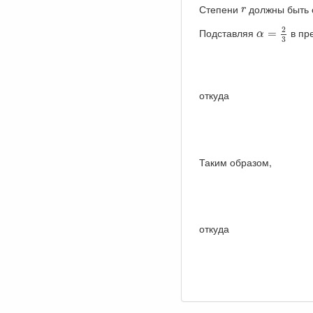
r
Степени
должны быть 
r
α
=
2
3
2
Подставляя
в пр
=
α
3
откуда
Таким образом,
откуда