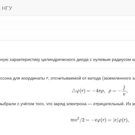
а НГУ
рную характеристику цилиндрического диода с нулевым радиусом к
r
ссона для координаты
, отсчитываемой от катода (заземленного э
r
△
φ
(
r
)
=
−
4
π
ρ
,
ρ
=
−
j
v
,
j
△
(
)
=
−
4
,
=
−
,
φ
r
π
ρ
ρ
v
 выбрали с учётом того, что заряд электрона — отрицательный. Из 
m
v
2
/
2
=
−
e
φ
(
r
)
=
|
e
|
φ
(
r
)
,
2
/
2
=
−
(
)
=
|
|
(
)
,
m
v
e
φ
r
e
φ
r