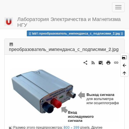
Лаборатория Электричества и Магнетизма
НГУ
Вы посетили
lab1:преобразователь_импенданса_с_подписями_2.jpg
преобразователь_импенданса_с_подписями_2.jpg
Размер этого предпросмотра:
800 × 399
pixels. Другие