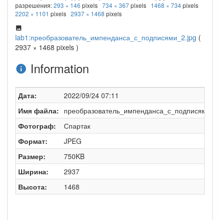
разрешения:
293 × 146
pixels
734 × 367
pixels
1468 × 734
pixels
2202 × 1101
pixels
2937 × 1468
pixels
lab1:преобразователь_импенданса_с_подписями_2.jpg
(
2937 × 1468 pixels )
Information
Дата:
2022/09/24 07:11
Имя файла:
преобразователь_импенданса_с_подписями_2.
Фотограф:
Спартак
Формат:
JPEG
Размер:
750KB
Ширина:
2937
Высота:
1468