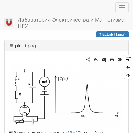
Лаборатория Электричества и Магнетизма
НГУ
Вы посетили
lab2:pic11.png
pic11.png
Размер этого предпросмотра:
495 × 274
pixels. Другие