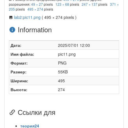
разрешения:
49 × 27
pixels
123 × 68
pixels
247 × 137
pixels
371 ×
205
pixels
495 × 274
pixels
lab2:pic11.png
( 495 × 274 pixels )
Information
Дата:
2025/07/01 12:00
Имя файла:
pic11.png
Формат:
PNG
Размер:
55KB
Ширина:
495
Высота:
274
Ссылки для
теория24